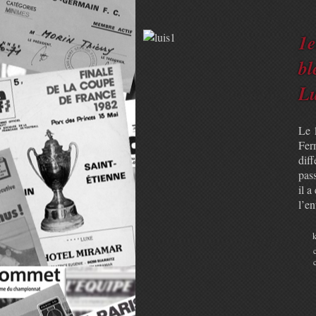
1e
bl
Lu
Le 
Fer
dif
pass
il 
l’e
k