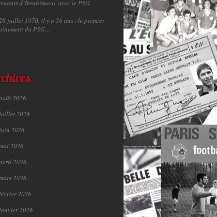
truants d’Ibrahimovic avec le PSG
28 juillet 1970, il y a 56 ans : le premier
raînement du PSG…
chives
août 2026
juillet 2026
juin 2026
mai 2026
avril 2026
mars 2026
février 2026
janvier 2026