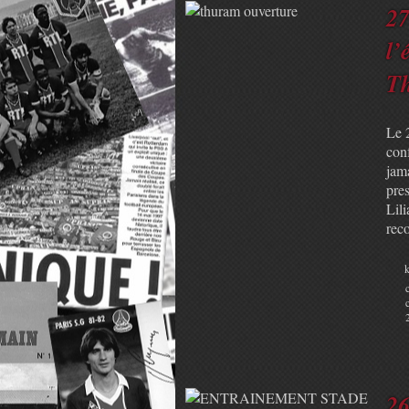
27
l’
T
Le 
con
jam
pres
Lil
rec
k
26