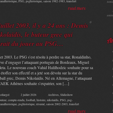
canalhistorique
,
PSG
,
psghistorique
,
saison 1982-1983
,
transfert
toni
read more
ent
0
juillet 2003, il y a 24 ans : Demis
kolaïdis, le buteur grec qui
Ar
rait du jouer au PSG…
let 2003. Le PSG s’est résolu à perdre sa star, Ronaldinho,
rêve d’engager l’attaquant portugais de Bordeaux, Miguel
leta. Le nouveau coach Vahid Halilhodzic souhaite pour sa
 étoffer son effectif et a jeté son dévolu sur la star du
tball grec, Demis Nikolaïdis. Né en Allemagne, l’attaquant
l’AEK Athènes souhaite s’expatrier, son […]
ollargol
2 juillet 2026
Archives
,
Slideshow
buteur
,
compte-rendu
,
football
,
histoire
,
nikolaidis
,
PSG
,
psg-
canalhistorique
,
psghistorique
,
résumé
,
saison 2002-2003
,
transfert
read more