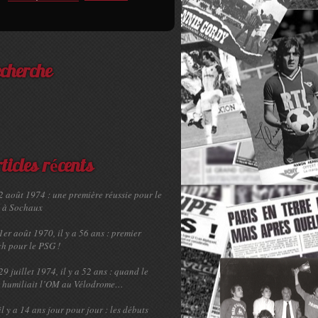
cherche
ticles récents
2 août 1974 : une première réussie pour le
 à Sochaux
1er août 1970, il y a 56 ans : premier
h pour le PSG !
29 juillet 1974, il y a 52 ans : quand le
 humiliait l’OM au Vélodrome…
il y a 14 ans jour pour jour : les débuts