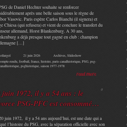
PSG de Daniel Hechter souhaite se renforcer
sidérablement après une belle saison sous le règne de
bor Vasovic. Paris espère Carlos Bianchi (il signera) et
e Chiesa (qui refusera) et vient de conclure le transfert du
enseur allemand, Horst Blankenburg. A 30 ans,
nkenburg a déjà presque tout gagné en club : champion
llemagne […]
ollargol
21 juin 2026
Archives
,
Slideshow
compte-rendu
,
football
,
france
,
histoire
,
paris-canalhistorique
,
PSG
,
psg-
canalhistorique
,
psghistorique
,
saison 1977-1978
read more
0
 juin 1972, il y a 54 ans : le
ivorce PSG-PFC est consommé…
0 juin 1972, il y a 54 ans aujourd’hui, est une date qui a
ué l’histoire du PSG, avec la séparation officielle avec son