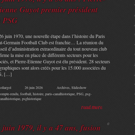
ienne Guyot premier président
u PSG
6 juin 1970, une nouvelle étape dans l’histoire du Paris
nt-Germain Football Club est franchie… La réunion du
seil d’administration extraordinaire du tout nouveau club
irme la mise en place de différents secteurs pour les
ciés, et Pierre-Etienne Guyot est élu président. 28 secteurs
graphiques sont alors créés pour les 15.000 associées du
, […]
ollargol
26 juin 2026
Archives
,
Slideshow
compte-rendu
,
football
,
histoire
,
paris-canalhistorique
,
PSG
,
psg-
canalhistorique
,
psghistorique
read more
0
 juin 1979, il y a 47 ans, fusion