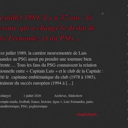
0
r juillet 1989, il y a 37 ans : la
essure qui a changé le destin de
is Fernandez et du PSG…
1er juillet 1989, la carrière mouvementée de Luis
nandez au PSG aurait pu prendre une tournure bien
férente…. Tous les fans du PSG connaissent la relation
ionnelle entre « Capitain Luis » et le club de la Capitale :
a été le capitaine emblématique du club (1978 à 1985),
ntraîneur du succès européen (1994 à […]
ollargol
1 juillet 2026
Archives
,
Slideshow
compte-rendu
,
football
,
france
,
histoire
,
ligue 1
,
Luis Fernandez
,
paris-
canalhistorique
,
PSG
,
psghistorique
read more