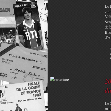
Le 
con
Veli
Serg
déf
Bla
d’A
k
20
d
Le 2
marq