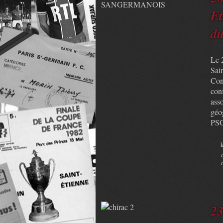
Et
d
Le 2
Sai
Con
conf
asso
géo
PSG
k
23