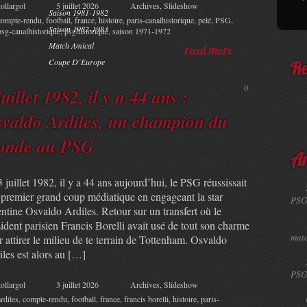
ollargol
5 juillet 2026
Archives
,
Slideshow
Saison 1981-1982
compte-rendu
,
football
,
france
,
histoire
,
paris-canalhistorique
,
pelé
,
PSG
,
Saison 1982-1983
psg-canalhistorique
,
psghistorique
,
saison 1971-1972
Match Amical
read more
Coupe D’Europe
Re
0
juillet 1982, il y a 44 ans :
valdo Ardiles, un champion du
onde au PSG
Ar
 juillet 1982, il y a 44 ans aujourd’hui, le PSG réussissait
 premier grand coup médiatique en engageant la star
PSG
ntine Osvaldo Ardiles. Retour sur un transfert où le
ident parisien Francis Borelli avait usé de tout son charme
matc
 attirer le milieu de te terrain de Tottenham. Osvaldo
les est alors au […]
PSG
ollargol
3 juillet 2026
Archives
,
Slideshow
ardiles
,
compte-rendu
,
football
,
france
,
francis borelli
,
histoire
,
paris-