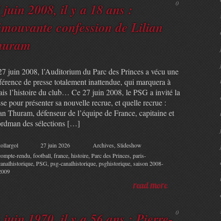
0
 juin 2008, il y a 18 ans :
émouvante confession de Lilian
huram
27 juin 2008, l’Auditorium du Parc des Princes a vécu une
férence de presse totalement inattendue, qui marquera à
ais l’histoire du club… Ce 27 juin 2008, le PSG a invité la
se pour présenter sa nouvelle recrue, et quelle recrue :
ian Thuram, défenseur de l’équipe de France, capitaine et
ordman des sélections […]
ollargol
27 juin 2026
Archives
,
Slideshow
compte-rendu
,
football
,
france
,
histoire
,
Parc des Princes
,
paris-
canalhistorique
,
PSG
,
psg-canalhistorique
,
psghistorique
,
saison 2008-
2009
read more
0
 juin 1970, il y a 56 ans : Pierre-