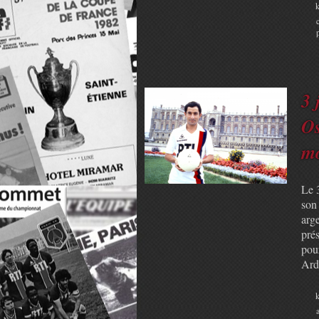
k
3 
Os
m
Le 3
son
arge
prés
pour
Ardi
k