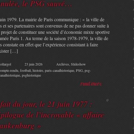
nulée, le PSG sauvé…
juin 1979. La mairie de Paris communique : « la ville de
s et ses partenaires sont convenus de ne pas donner suite à
 projet de constituer une société d’économie mixte sportive
mée Paris 1. Au terme de la saison 1978-1979, la ville de
s constate en effet que l’expérience consistant à faire
xister […]
ollargol
23 juin 2026
Archives
,
Slideshow
compte-rendu
,
football
,
histoire
,
paris-canalhistorique
,
PSG
,
psg-
canalhistorique
,
psghistorique
read more
0
 fait du jour, le 21 juin 1977 :
épilogue de l’incroyable « affaire
ankenburg »