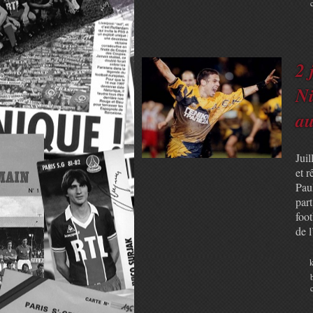
2 
Ni
au
Juil
et 
Pau
part
foo
de 
k