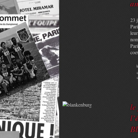
an
23 
Pari
leur
nom
Pari
coe
k
le
l’
Bl