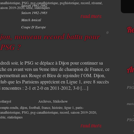
canalhistorique
,
PSG
,
psg-canalhistorique
,
psghistorique
,
record
,
résumé
,
Saison 1981-1982
saison 2019-2020
,
série
,
statistiques
Saison 1982-1983
read more
Match Amical
Coupe D’Europe
Re
0
jon, nouveau record battu pour
 PSG ?
dredi soir, le PSG se déplace à Dijon pour continuer sa
che en avant vers un 9eme titre de champion de France, ce
Ar
 permettrait aux Rouge et Bleu de rejoindre l’OM. Dijon,
club que les Parisiens apprécient en Ligue 1, avec 8 succès
PSG
8 rencontres : 2-1 et 2-0 en 2011-2012, 3-0 […]
ollargol
Archives
,
Slideshow
matc
compte-rendu
,
dijon
,
football
,
france
,
histoire
,
ligue 1
,
paris-
canalhistorique
,
PSG
,
psg-canalhistorique
,
record
,
saison 2019-2020
,
série
,
statistiques
PSG
read more