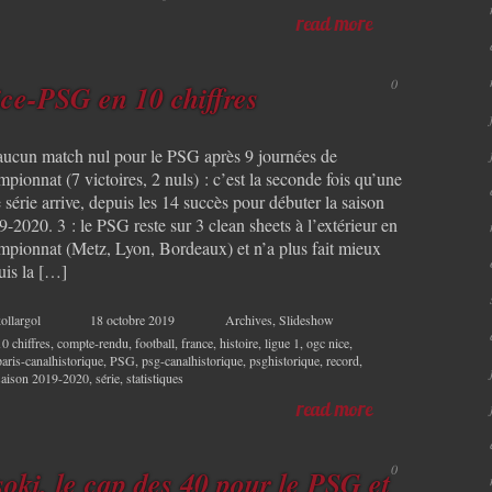
read more
0
ce-PSG en 10 chiffres
 aucun match nul pour le PSG après 9 journées de
pionnat (7 victoires, 2 nuls) : c’est la seconde fois qu’une
e série arrive, depuis les 14 succès pour débuter la saison
-2020. 3 : le PSG reste sur 3 clean sheets à l’extérieur en
mpionnat (Metz, Lyon, Bordeaux) et n’a plus fait mieux
uis la […]
ollargol
18 octobre 2019
Archives
,
Slideshow
10 chiffres
,
compte-rendu
,
football
,
france
,
histoire
,
ligue 1
,
ogc nice
,
paris-canalhistorique
,
PSG
,
psg-canalhistorique
,
psghistorique
,
record
,
saison 2019-2020
,
série
,
statistiques
read more
0
oki, le cap des 40 pour le PSG et