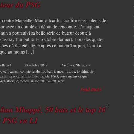
teur du PSG
 contre Marseille, Mauro Icardi a confirmé ses talents de
eur avec un doublé en début de rencontre. L’attaquant
ntin a poursuivi sa belle série de buteur débuté à
tasaray (un but le 1er octobre dernier). Lors des quatre
hes où il a été aligné après ce but en Turquie, Icardi a
qué au moins […]
ollargol
28 octobre 2019
Archives
,
Slideshow
buteur
,
cavani
,
compte-rendu
,
football
,
france
,
histoire
,
ibrahimovic
,
icardi
,
paris-canalhistorique
,
pauleta
,
PSG
,
psg-canalhistorique
,
psghistorique
,
record
,
saison 2019-2020
,
série
read more
0
lian Mbappé, 50 buts et le top 10
u PSG en L1