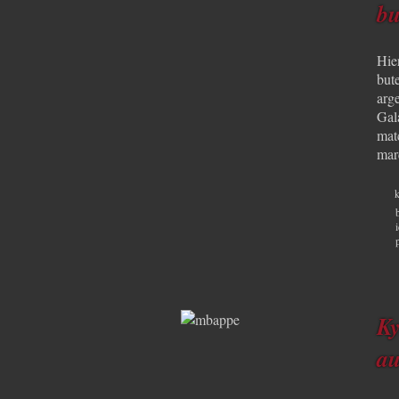
bu
Hier
but
arge
Gala
matc
mar
k
Ky
a