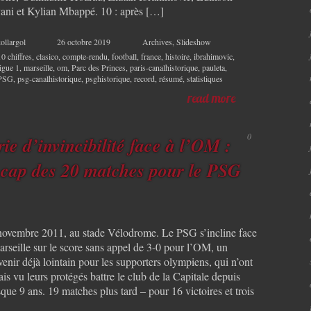
ani et Kylian Mbappé. 10 : après […]
ollargol
26 octobre 2019
Archives
,
Slideshow
10 chiffres
,
clasico
,
compte-rendu
,
football
,
france
,
histoire
,
ibrahimovic
,
ligue 1
,
marseille
,
om
,
Parc des Princes
,
paris-canalhistorique
,
pauleta
,
PSG
,
psg-canalhistorique
,
psghistorique
,
record
,
résumé
,
statistiques
read more
0
rie d’invincibilité face à l’OM :
 cap des 20 matches pour le PSG
novembre 2011, au stade Vélodrome. Le PSG s’incline face
arseille sur le score sans appel de 3-0 pour l’OM, un
enir déjà lointain pour les supporters olympiens, qui n’ont
is vu leurs protégés battre le club de la Capitale depuis
que 9 ans. 19 matches plus tard – pour 16 victoires et trois
]