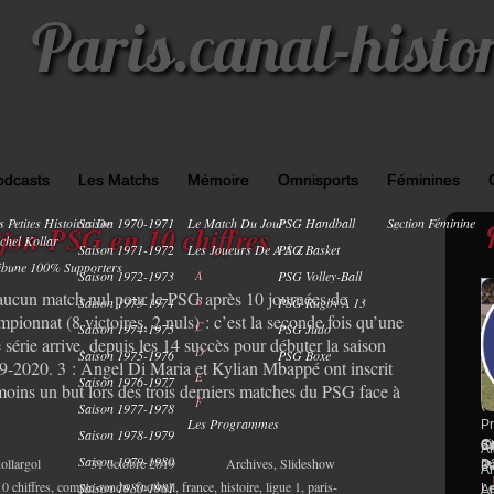
Paris.canal-histo
odcasts
Les Matchs
Mémoire
Omnisports
Féminines
s Petites Histoires De
Saison 1970-1971
Le Match Du Jour
PSG Handball
Section Féminine
0
jon-PSG en 10 chiffres
chel Kollar
Saison 1971-1972
Les Joueurs De A À Z
PSG Basket
ibune 100% Supporters
Saison 1972-1973
A
PSG Volley-Ball
 aucun match nul pour le PSG après 10 journées de
B
Saison 1973-1974
PSG Rugby À 13
pionnat (8 victoires, 2 nuls) : c’est la seconde fois qu’une
C
Saison 1974-1975
PSG Judo
E
e série arrive, depuis les 14 succès pour débuter la saison
D
Saison 1975-1976
PSG Boxe
9-2020. 3 : Angel Di Maria et Kylian Mbappé ont inscrit
P
E
Saison 1976-1977
s
moins un but lors des trois derniers matches du PSG face à
F
(2
Saison 1977-1978
]
Les Programmes
Pr
Saison 1978-1979
Co
di
Ch
Sa
Al
Saison 1979-1980
ollargol
31 octobre 2019
Archives
,
Slideshow
ma
D3
Pa
Ar
10 chiffres
,
compte-rendu
,
football
,
france
,
histoire
,
ligue 1
,
paris-
Saison 1980-1981
Le
Ar