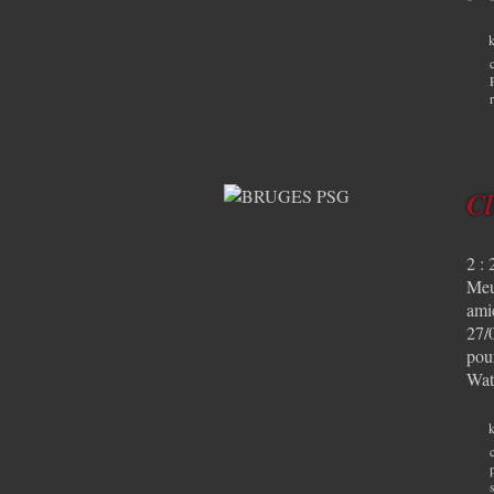
k
Cl
2 :
Meu
ami
27/
pou
Wat
k