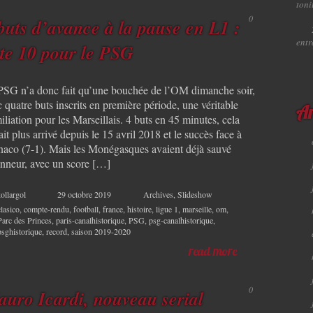
toni
0
buts d’avance à la pause en L1 :
ent
te 10 pour le PSG
PSG n’a donc fait qu’une bouchée de l’OM dimanche soir,
 quatre buts inscrits en première période, une véritable
Ar
liation pour les Marseillais. 4 buts en 45 minutes, cela
ait plus arrivé depuis le 15 avril 2018 et le succès face à
aco (7-1). Mais les Monégasques avaient déjà sauvé
onneur, avec un score […]
ollargol
29 octobre 2019
Archives
,
Slideshow
clasico
,
compte-rendu
,
football
,
france
,
histoire
,
ligue 1
,
marseille
,
om
,
Parc des Princes
,
paris-canalhistorique
,
PSG
,
psg-canalhistorique
,
psghistorique
,
record
,
saison 2019-2020
read more
0
uro Icardi, nouveau serial