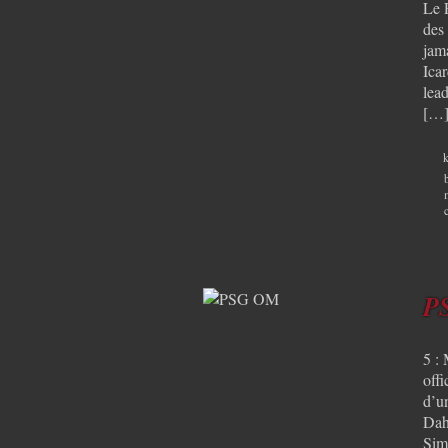
Le 
des 
jam
Ica
lea
[…
k
PS
5 : 
offi
d’u
Dah
Sim