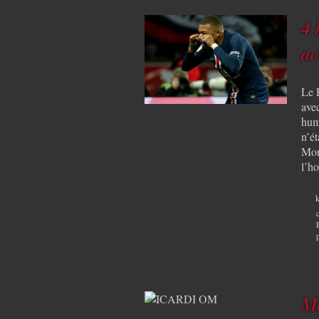
4 
ac
Le 
avec
humi
n’ét
Mon
l’h
k
Ma