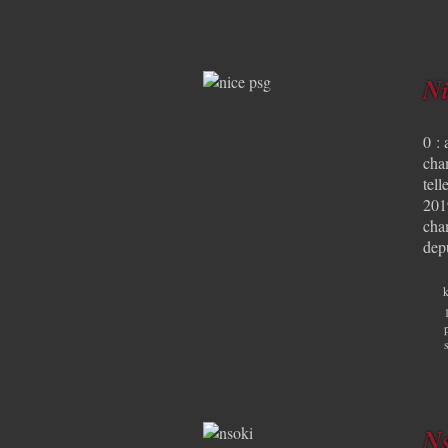
Ni
0 :
cham
tell
2019
cha
dep
k
Ns