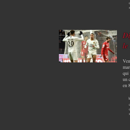
Di
le
Ven
mar
qui
un 
en 
k