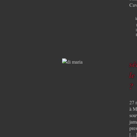
Cav
k
sé
le
?
27 
à M
souv
jama
pres
[…