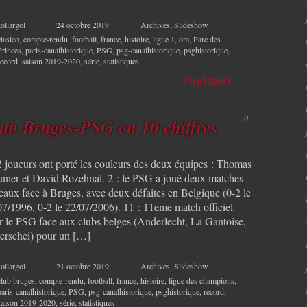
ollargol
24 octobre 2019
Archives
,
Slideshow
clasico
,
compte-rendu
,
football
,
france
,
histoire
,
ligue 1
,
om
,
Parc des
Princes
,
paris-canalhistorique
,
PSG
,
psg-canalhistorique
,
psghistorique
,
record
,
saison 2019-2020
,
série
,
statistiques
read more
0
ub Bruges-PSG en 10 chiffres
 2 joueurs ont porté les couleurs des deux équipes : Thomas
nier et David Rozehnal. 2 : le PSG a joué deux matches
caux face à Bruges, avec deux défaites en Belgique (0-2 le
07/1996, 0-2 le 22/07/2006). 11 : 11eme match officiel
r le PSG face aux clubs belges (Anderlecht, La Gantoise,
erschei) pour un […]
ollargol
21 octobre 2019
Archives
,
Slideshow
club bruges
,
compte-rendu
,
football
,
france
,
histoire
,
ligue des champions
,
paris-canalhistorique
,
PSG
,
psg-canalhistorique
,
psghistorique
,
record
,
saison 2019-2020
,
série
,
statistiques