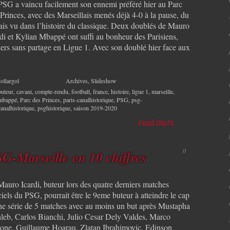
PSG a vaincu facilement son ennemi préféré hier au Parc
Princes, avec des Marseillais menés déjà 4-0 à la pause, du
ais vu dans l’histoire du classique. Deux doublés de Mauro
rdi et Kylian Mbappé ont suffi au bonheur des Parisiens,
ders sans partage en Ligue 1. Avec son doublé hier face aux
]
ollargol
Archives
,
Slideshow
buteur
,
cavani
,
compte-rendu
,
football
,
france
,
histoire
,
ligue 1
,
marseille
,
mbappé
,
Parc des Princes
,
paris-canalhistorique
,
PSG
,
psg-
canalhistorique
,
psghistorique
,
saison 2019-2020
read more
0
G-Marseille en 10 chiffres
Mauro Icardi, buteur lors des quatre derniers matches
ciels du PSG, pourrait être le 9eme buteur à atteindre le cap
ne série de 5 matches avec au moins un but après Mustapha
leb, Carlos Bianchi, Julio Cesar Dely Valdes, Marco
one, Guillaume Hoarau, Zlatan Ibrahimovic, Edinson