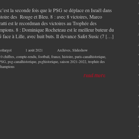
c’est la seconde fois que le PSG se déplace en Israël dans
stoire des Rouge et Bleu. 8 : avec 8 victoires, Marco
atti est le recordman des victoires au Trophée des
mpions. 8 : Dominique Rocheteau est le meilleur buteur du
face à Lille, avec huit buts. Il devance Safet Susic (7 […]
ollargol
1 août 2021
Archives
,
Slideshow
10 chiffres
,
compte-rendu
,
football
,
france
,
histoire
,
paris-canalhistorique
,
PSG
,
psg-canalhistorique
,
psghistorique
,
saison 2021-2022
,
trophée des
champions
read more