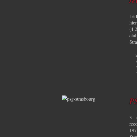
Le 
hier
(4-2
clu
Str
k
PS
3 : 
rec
1977
Stra