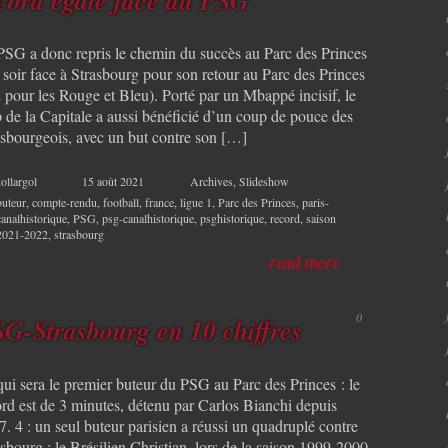
PSG a donc repris le chemin du succès au Parc des Princes
 soir face à Strasbourg pour son retour au Parc des Princes
 pour les Rouge et Bleu). Porté par un Mbappé incisif, le
b de la Capitale a aussi bénéficié d’un coup de pouce des
asbourgeois, avec un but contre son […]
ollargol
15 août 2021
Archives
,
Slideshow
buteur
,
compte-rendu
,
football
,
france
,
ligue 1
,
Parc des Princes
,
paris-
canalhistorique
,
PSG
,
psg-canalhistorique
,
psghistorique
,
record
,
saison
2021-2022
,
strasbourg
read more
0
G-Strasbourg en 10 chiffres
qui sera le premier buteur du PSG au Parc des Princes : le
ord est de 3 minutes, détenu par Carlos Bianchi depuis
. 4 : un seul buteur parisien a réussi un quadruplé contre
sbourg : le Brésilien Christian, lors de la saison 1999-2000