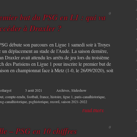
0
emier but du PSG en L1 : qui va
ccéder à Draxler ?
PSG débute son parcours en Ligue 1 samedi soir à Troyes
c un déplacement au stade de l’Aude. La saison dernière,
an Draxler avait attendu les arrêts de jeu lors du troisième
ch des Parisiens en Ligue 1 pour inscrire le premier but de
saison en championnat face à Metz (1-0, le 26/09/2020), soit
]
ollargol
3 août 2021
Archives
,
Slideshow
but
,
compte-rendu
,
football
,
france
,
histoire
,
ligue 1
,
paris-canalhistorique
,
psg-canalhistorique
,
psghistorique
,
record
,
saison 2021-2022
read more
0
lle – PSG en 10 chiffres