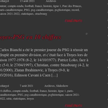
ollargol
13 août 2021
Archives
buteur
,
compte-rendu
,
football
,
france
,
histoire
,
ligue 1
,
Parc des Princes
,
paris-canalhistorique
,
PSG
,
psg-canalhistorique
,
psghistorique
,
record
,
saison 2021-2022
,
statistiques
,
strasbourg
read more
0
oyes-PSG en 10 chiffres
 Carlos Bianchi a été le premier joueur du PSG à réussir un
ruplé en première division, et c’était face à Troyes lors de
saison 1977-1978 (8-2, le 14/10/1977). Patrice Loko, face à
 (5-0, le 27/04/1997), Christian, contre Strasbourg (4-2, le
01/2000), Zlatan Ibrahimovic, à Troyes (9-0, le
03/2016), Edinson Cavani à Caen […]
ollargol
7 août 2021
Archives
,
Slideshow
10 chiffres
,
compte-rendu
,
football
,
france
,
histoire
,
ligue 1
,
paris-
canalhistorique
,
PSG
,
psg-canalhistorique
,
psghistorique
,
saison 2021-
2022
,
série
,
statistiques
,
troyes
read more