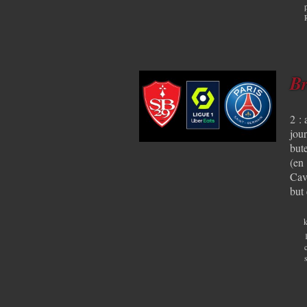
Br
2 :
jour
but
(en
Cav
but
k