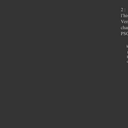
2 : 
l’hi
Verr
cha
PSG 
k