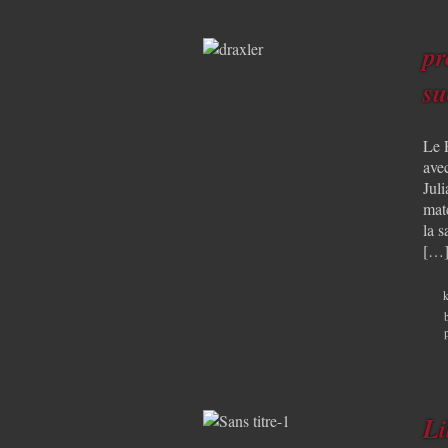
pr
su
Le 
ave
Juli
mat
la 
[…
k
Li