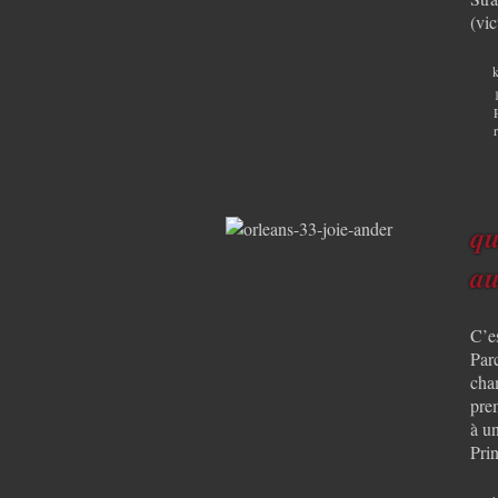
(vi
k
qu
au
C’e
Par
cha
prem
à un
Pri