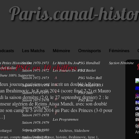
Paris.canal-histo
odcasts
Les Matchs
Mémoire
Omnisports
Féminines
s Petites Histoires De
Saison 1970-1971
Le Match Du Jour
PSG Handball
Section Féminine
0
ims-PSG en 10 chiffres
chel Kollar
Saison 1971-1972
Les Joueurs De A À Z
PSG Basket
ibune 100% Supporters
Saison 1972-1973
A
PSG Volley-Ball
deux joueurs parisiens ont inscrit un doublé à Reims :
B
Saison 1973-1974
PSG Rugby À 13
tan Ibrahimovic, le 8 août 2014 (score final 2-2) et Mauro
C
Saison 1974-1975
PSG Judo
P
di la saison dernière (2-0, le 27 septembre dernier) 2 : le
PA
P
D
Saison 1975-1976
PSG Boxe
enseur algérien de Reims Aissa Mandi, avec son doublé
F
14
di
E
Saison 1976-1977
di
Li
(0
(2
tre son camp le 5 avril 2014 au Parc des Princes (3-0 pour
F
(2
Ch
Pr
Saison 1977-1978
[…]
Ge
Les Programmes
(N
19
R
Saison 1978-1979
de
sp
Saison 1979-1980
ollargol
29 août 2021
Archives
,
Slideshow
Ar
cavani
,
compte-rendu
,
football
,
france
,
histoire
,
ibrahimovic
,
ligue 1
,
Saison 1980-1981