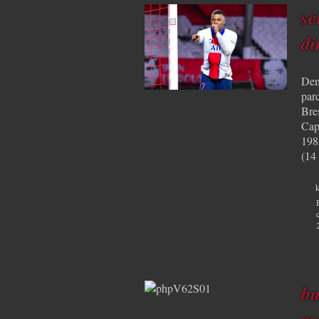
sé
di
Dem
par
Bres
Capi
1985
(14
k
bu
re