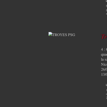
k
Tr
4 :
quad
la 
Nice
26/
13/
k