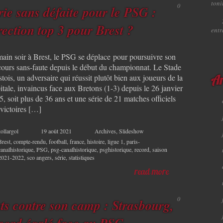
toni
0
rie sans défaite pour le PSG :
rection top 3 pour Brest ?
ent
ain soir à Brest, le PSG se déplace pour poursuivre son
cours sans-faute depuis le début du championnat. Le Stade
tois, un adversaire qui réussit plutôt bien aux joueurs de la
Ar
tale, invaincus face aux Bretons (1-3) depuis le 26 janvier
, soit plus de 36 ans et une série de 21 matches officiels
 victoires […]
ollargol
19 août 2021
Archives
,
Slideshow
Brest
,
compte-rendu
,
football
,
france
,
histoire
,
ligue 1
,
paris-
canalhistorique
,
PSG
,
psg-canalhistorique
,
psghistorique
,
record
,
saison
2021-2022
,
sco angers
,
série
,
statistiques
read more
0
ts contre son camp : Strasbourg,
cord égalé face au PSG