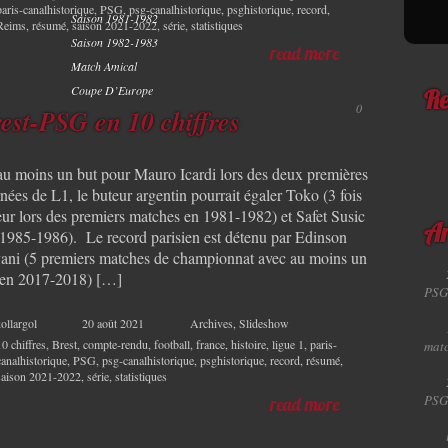
paris-canalhistorique
,
PSG
,
psg-canalhistorique
,
psghistorique
,
record
,
Saison 1981-1982
Reims
,
résumé
,
saison 2021-2022
,
série
,
statistiques
Saison 1982-1983
read more
Match Amical
Coupe D’Europe
Re
0
est-PSG en 10 chiffres
 au moins un but pour Mauro Icardi lors des deux premières
nées de L1, le buteur argentin pourrait égaler Toko (3 fois
eur lors des premiers matches en 1981-1982) et Safet Susic
Ar
 1985-1986). Le record parisien est détenu par Edinson
ani (5 premiers matches de championnat avec au moins un
 en 2017-2018) […]
PSG
ollargol
20 août 2021
Archives
,
Slideshow
10 chiffres
,
Brest
,
compte-rendu
,
football
,
france
,
histoire
,
ligue 1
,
paris-
matc
canalhistorique
,
PSG
,
psg-canalhistorique
,
psghistorique
,
record
,
résumé
,
saison 2021-2022
,
série
,
statistiques
PSG
read more