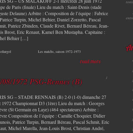
IS SG – US MALAKOFF 2-1 mercredi 28 juin 1972
toni
pe de Paris (finale) Lieu du match : Saint-Denis (stade
uste Delaune) Arbitre : Composition de l’équipe : Fabrice
ent
 Patrice Turpin, Michel Behier, Daniel Zorzetto, Pascal
mit, Patrice Zbinden, Claude Rivet, Bernard Béreau, Jean-
is Brost, Eric Renaut, Kamel Ben Mustapha. Capitaine :
hel Béhier […]
Ar
ollargol
Les matchs
,
saison 1972-1973
read more
1
/08/1972 PSG-Rennes (B)
IS SG – STADE RENNAIS (B) 2-0 (1-0) dimanche 27
t 1972 Championnat D3 (1ère) Lieu du match : Georges
èvre (St Germain en Laye) (464 spectateurs) Arbitre :
èvre Composition de l’équipe : Camille Choquier, Didier
unois, Patrice Turpin, Bernard Béreau, Pascal Schmit, Eric
aut, Michel Marella, Jean-Louis Brost, Christian André,