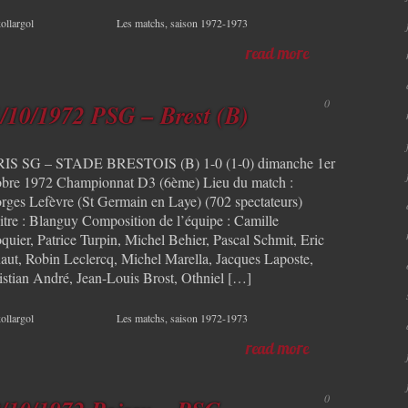
ollargol
Les matchs
,
saison 1972-1973
read more
0
/10/1972 PSG – Brest (B)
IS SG – STADE BRESTOIS (B) 1-0 (1-0) dimanche 1er
obre 1972 Championnat D3 (6ème) Lieu du match :
rges Lefèvre (St Germain en Laye) (702 spectateurs)
itre : Blanguy Composition de l’équipe : Camille
quier, Patrice Turpin, Michel Behier, Pascal Schmit, Eric
aut, Robin Leclercq, Michel Marella, Jacques Laposte,
istian André, Jean-Louis Brost, Othniel […]
ollargol
Les matchs
,
saison 1972-1973
read more
0