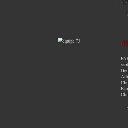
Jac
k
0
PAR
sep
Geo
Arb
Cho
Pas
Chr
k