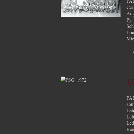
PAR
Cou
Aug
Py,
Sch
Lou
Mic
k
27
PAR
aoû
Lef
Lef
Led
Ren