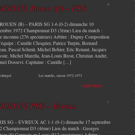
0
/09/1972 Rouen (B) – PSG
ROUEN (B) – PARIS SG 1-6 (0-2) dimanche 10
tembre 1972 Championnat D3 (3ème) Lieu du match :
de inconnu (276 spectateurs) Arbitre : Dupuy Composition
l’équipe : Camille Choquier, Patrice Turpin, Bernard
eau, Pascal Schmit, Michel Behier, Eric Renaut, Jacques
oste, Michel Marella, Jean-Louis Brost, Christian André,
niel Dossevi. Capitaine : Camille […]
ollargol
Les matchs
,
saison 1972-1973
read more
1
/09/1972 PSG – Evreux
IS SG – EVREUX AC 1-1 (0-1) dimanche 17 septembre
2 Championnat D3 (4ème) Lieu du match : Georges
èvre (St Germain en Laye) (812 spectateurs) Arbitre :