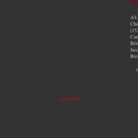
08
AS 
Cha
(15
Cam
Bér
Jac
Bro
k
« old entries