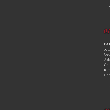
k
01
PAR
oct
Geo
Arb
Cho
Ren
Chr
k