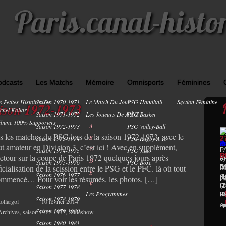
Paris.canal-histo
odcasts
Les Matchs
Mémoire
Omnisports
Féminines
s Petites Histoires De
Saison 1970-1971
Le Match Du Jour
PSG Handball
Section Féminine
4
ison 1972-1973
chel Kollar
Saison 1971-1972
Les Joueurs De A À Z
PSG Basket
ibune 100% Supporters
Saison 1972-1973
A
PSG Volley-Ball
s les matches du PSG lors de la saison 1972-1973, avec le
B
Saison 1973-1974
PSG Rugby À 13
2
ut amateur en Division 3, c’est ici ! Avec en supplément,
C
Saison 1974-1975
PSG Judo
P
P
E
S
retour sur la coupe de Paris 1972 quelques jours après
P
0
D
Saison 1975-1976
PSG Boxe
ficialisation de la scission entre le PSG et le PFC. là où tout
G
A
P
m
D3
E
Saison 1976-1977
(
s
d
(1
ommencé… Pour voir les résumés, les photos, […]
Le
F
(
(2
Ch
(1
Saison 1977-1978
Les Programmes
(B
Gu
Pa
Saison 1978-1979
ollargol
10 février 2014
sp
Ar
Saison 1979-1980
Archives
,
saison 1972-1973
,
Slideshow
Saison 1980-1981