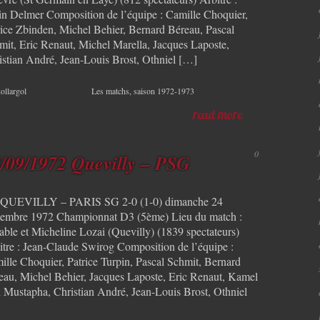
in Delmer Composition de l’équipe : Camille Choquier,
rice Zbinden, Michel Behier, Bernard Béreau, Pascal
mit, Eric Renaut, Michel Marella, Jacques Laposte,
istian André, Jean-Louis Brost, Othniel […]
ollargol
Les matchs
,
saison 1972-1973
read more
0
/09/1972 Quevilly – PSG
QUEVILLY – PARIS SG 2-0 (1-0) dimanche 24
tembre 1972 Championnat D3 (5ème) Lieu du match :
ble et Micheline Lozai (Quevilly) (1839 spectateurs)
itre : Jean-Claude Swirog Composition de l’équipe :
ille Choquier, Patrice Turpin, Pascal Schmit, Bernard
eau, Michel Behier, Jacques Laposte, Eric Renaut, Kamel
 Mustapha, Christian André, Jean-Louis Brost, Othniel
]