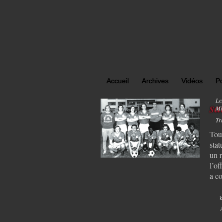
Accueil
Archives
Vidéos
P
Le
sa
Mi
Tr
Tou
stat
un 
l’of
a c
k