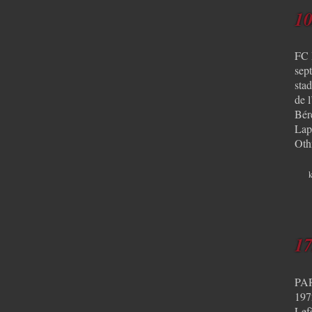
10
FC 
sep
sta
de 
Bér
Lap
Oth
k
17
PAR
197
Lef