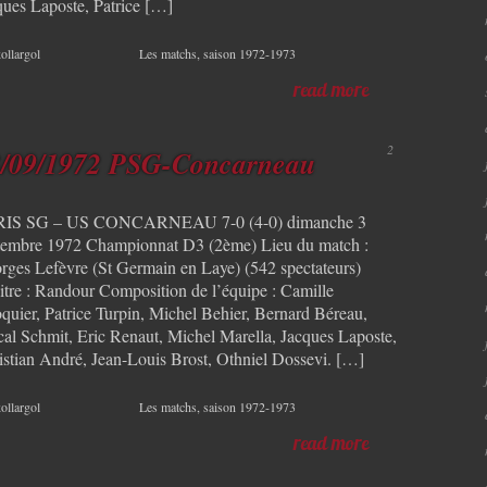
ques Laposte, Patrice […]
ollargol
Les matchs
,
saison 1972-1973
read more
2
3/09/1972 PSG-Concarneau
IS SG – US CONCARNEAU 7-0 (4-0) dimanche 3
tembre 1972 Championnat D3 (2ème) Lieu du match :
rges Lefèvre (St Germain en Laye) (542 spectateurs)
itre : Randour Composition de l’équipe : Camille
quier, Patrice Turpin, Michel Behier, Bernard Béreau,
cal Schmit, Eric Renaut, Michel Marella, Jacques Laposte,
istian André, Jean-Louis Brost, Othniel Dossevi. […]
ollargol
Les matchs
,
saison 1972-1973
read more