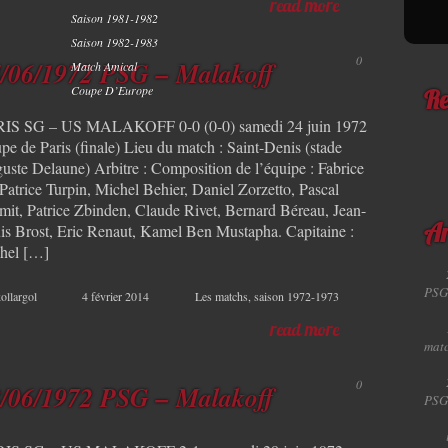
read more
Saison 1981-1982
Saison 1982-1983
0
/06/1972 PSG – Malakoff
Match Amical
Coupe D’Europe
Re
IS SG – US MALAKOFF 0-0 (0-0) samedi 24 juin 1972
pe de Paris (finale) Lieu du match : Saint-Denis (stade
uste Delaune) Arbitre : Composition de l’équipe : Fabrice
 Patrice Turpin, Michel Behier, Daniel Zorzetto, Pascal
mit, Patrice Zbinden, Claude Rivet, Bernard Béreau, Jean-
is Brost, Eric Renaut, Kamel Ben Mustapha. Capitaine :
Ar
hel […]
PSG
ollargol
4 février 2014
Les matchs
,
saison 1972-1973
read more
matc
0
/06/1972 PSG – Malakoff
PSG