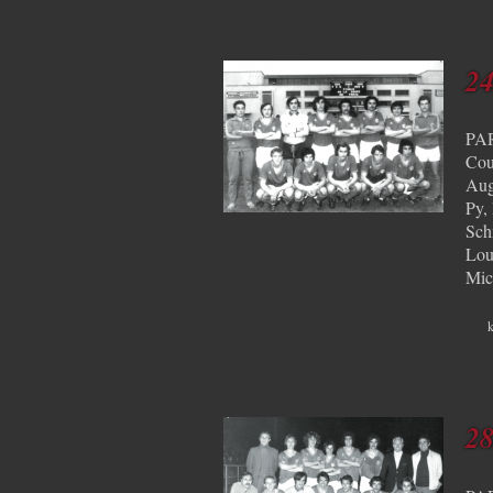
24
PAR
Cou
Aug
Py,
Sch
Lou
Mic
k
28