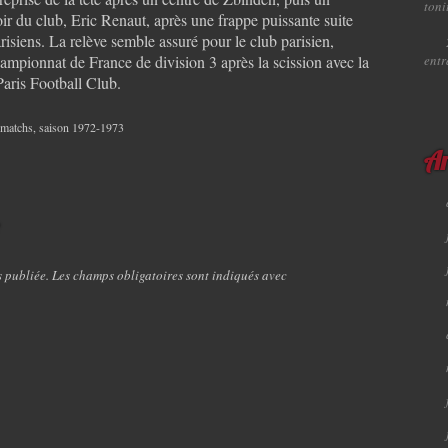
toni
oir du club, Eric Renaut, après une frappe puissante suite
risiens. La relève semble assuré pour le club parisien,
ampionnat de France de division 3 après la scission avec la
ent
 Paris Football Club.
 matchs
,
saison 1972-1973
Ar
e
s publiée. Les champs obligatoires sont indiqués avec