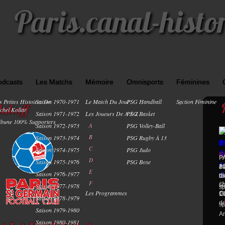
Paris.canal-histo
odcasts
Les Matchs
Mémoire
Omnisports
Féminines
s Petites Histoires De
Saison 1970-1971
Le Match Du Jour
PSG Handball
Section Féminine
0
akoff
chel Kollar
Saison 1971-1972
Les Joueurs De A À Z
PSG Basket
ibune 100% Supporters
Saison 1972-1973
A
PSG Volley-Ball
B
Saison 1973-1974
PSG Rugby À 13
C
Saison 1974-1975
PSG Judo
E
P
P
D
Saison 1975-1976
PSG Boxe
A
1
7 
ma
E
Saison 1976-1977
di
ma
re
Li
F
(2
sp
Saison 1977-1978
...
sp
Les Programmes
Gu
19
Co
Saison 1978-1979
de
sp
Saison 1979-1980
Ar
Saison 1980-1981