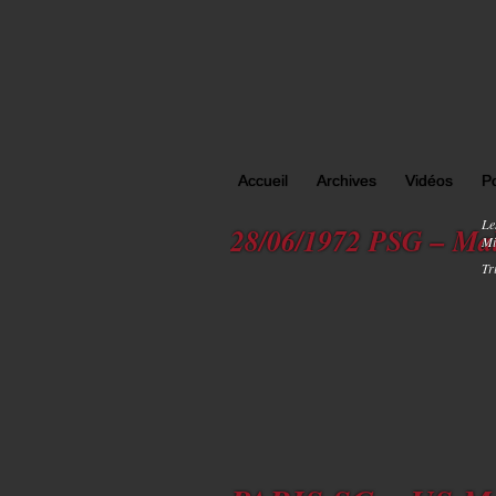
Accueil
Archives
Vidéos
P
Le
28/06/1972 PSG – Mal
Mi
Tr