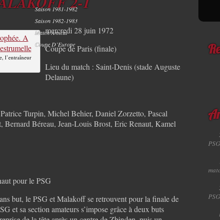
MALAKOFF 2-1
Saison 1981-1982
Saison 1982-1983
mercredi 28 juin 1972
Match Amical
Coupe D’Europe
Coupe de Paris (finale)
Re
e, l’entraîneur
Lieu du match : Saint-Denis (stade Auguste
Delaune)
Patrice Turpin, Michel Behier, Daniel Zorzetto, Pascal
Ar
t, Bernard Béreau, Jean-Louis Brost, Eric Renaut, Kamel
PSG
matc
naut pour le PSG
PSG
ns but, le PSG et Malakoff se retrouvent pour la finale de
e PSG et sa section amateurs s’impose grâce à deux buts
prise de la tête après un centre de Zbinden, puis un