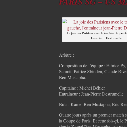
PARIS SG – US 
La joie des Parisiens avec le trophée. A gauch
Jean-Pierre Destrumelle
Arbitre :
Composition de l’équipe : Fabrice Py, 
Schmit, Patrice Zbinden, Claude Rive
Ben Mustapha.
Capitaine : Michel Béhier
Entraîneur : Jean-Pierre Destrumelle
Buts : Kamel Ben Mustapha, Eric Re
Quatre jours après un premier match sa
la Coupe de Paris. Et cette fois-çi, l
signés Kamel Ben Mustapha, sur une re