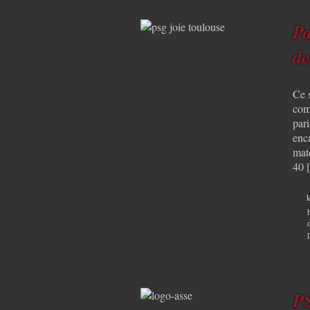
Pa
de
Ce s
com
pari
enca
matc
40 
k
PS