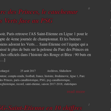
0
rc des Princes, le cauchemar
s Verts face au PSG
oir, Paris retrouve l’AS Saint-Etienne en Ligue 1 pour le
pte de 4eme journée de championnat. Et les buteurs
siens adorent les Verts… Saint-Etienne est l’équipe qui a
issé le plus de buts sur la pelouse du Parc des Princes en
hes officiels dans l’histoire des Rouge et Bleu : 90 buts en
[…]
ollargol
25 août 2017
Archives
,
Slideshow
buteur
,
compte-rendu
,
football
,
france
,
histoire
,
ibrahimovic
,
ligue 1
,
Parc
des Princes
,
paris-canalhistorique
,
PSG
,
psg-canalhistorique
,
psghistorique
,
record
,
saint-etienne
,
saison 2017-2018
,
statistiques
read more
1
G-Saint-Etienne en 10 chiffres