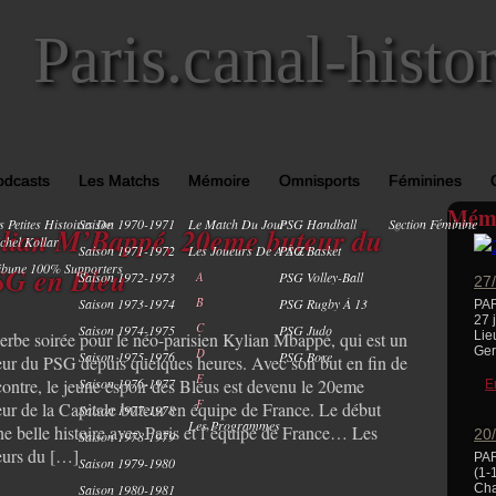
Paris.canal-histo
odcasts
Les Matchs
Mémoire
Omnisports
Féminines
Mémo
s Petites Histoires De
Saison 1970-1971
Le Match Du Jour
PSG Handball
Section Féminine
0
lian M’Bappé, 20eme buteur du
chel Kollar
Saison 1971-1972
Les Joueurs De A À Z
PSG Basket
ibune 100% Supporters
SG en Bleu
Saison 1972-1973
A
PSG Volley-Ball
27
B
Saison 1973-1974
PSG Rugby À 13
PAR
27 
C
Saison 1974-1975
PSG Judo
erbe soirée pour le néo-parisien Kylian Mbappé, qui est un
Lie
Ger
D
Saison 1975-1976
PSG Boxe
eur du PSG depuis quelques heures. Avec son but en fin de
E
contre, le jeune espoir des Bleus est devenu le 20eme
Saison 1976-1977
E
F
eur de la Capitale buteur en équipe de France. Le début
Saison 1977-1978
Les Programmes
ne belle histoire avec Paris et l’équipe de France… Les
20
Saison 1978-1979
eurs du […]
PA
Saison 1979-1980
(1-
Saison 1980-1981
Cha