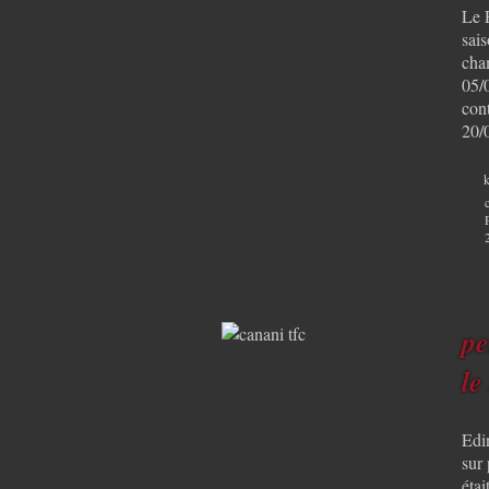
Le 
sai
cha
05/
con
20/
k
pe
le
Edi
sur 
étai