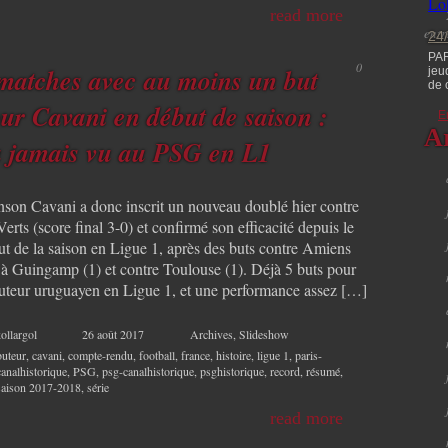
read more
ent
24
PAR
0
matches avec au moins un but
jeu
de 
ur Cavani en début de saison :
E
A
 jamais vu au PSG en L1
nson Cavani a donc inscrit un nouveau doublé hier contre
Verts (score final 3-0) et confirmé son efficacité depuis le
ut de la saison en Ligue 1, après des buts contre Amiens
, à Guingamp (1) et contre Toulouse (1). Déjà 5 buts pour
buteur uruguayen en Ligue 1, et une performance assez […]
ollargol
26 août 2017
Archives
,
Slideshow
buteur
,
cavani
,
compte-rendu
,
football
,
france
,
histoire
,
ligue 1
,
paris-
canalhistorique
,
PSG
,
psg-canalhistorique
,
psghistorique
,
record
,
résumé
,
saison 2017-2018
,
série
read more