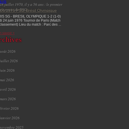
28 juillet 1970, il y a 56 ans : le premier
raînement du PSG…
/06/1976 PSG-Brésil Olympique
IS SG - BRESIL OLYMPIQUE 1-2 (1-0)
di 24 juin 1976 Tournoi de Paris (Match
classement) Lieu du match : Parc des ...
n savoir +
rchives
août 2026
juillet 2026
juin 2026
mai 2026
avril 2026
mars 2026
février 2026
janvier 2026
novembre 2025