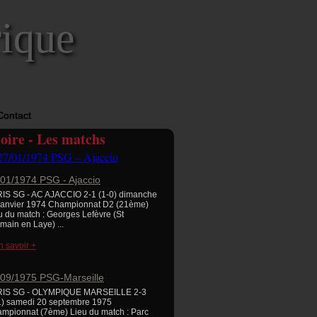
rique
Contact
ire - Les matchs
/01/1974 PSG - Ajaccio
IS SG - AC AJACCIO 2-1 (1-0) dimanche
janvier 1974 Championnat D2 (21ème)
u du match : Georges Lefèvre (St
main en Laye) ...
n savoir +
/09/1975 PSG-Marseille
RIS SG - OLYMPIQUE MARSEILLE 2-3
1) samedi 20 septembre 1975
mpionnat (7ème) Lieu du match : Parc