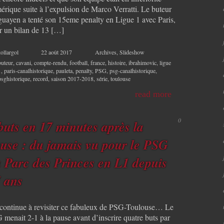
érique suite à l’expulsion de Marco Verratti. Le buteur
guayen a tenté son 15eme penalty en Ligue 1 avec Paris,
r un bilan de 13 […]
ollargol
22 août 2017
Archives
,
Slideshow
buteur
,
cavani
,
compte-rendu
,
football
,
france
,
histoire
,
ibrahimovic
,
ligue
1
,
paris-canalhistorique
,
pauleta
,
penalty
,
PSG
,
psg-canalhistorique
,
psghistorique
,
record
,
saison 2017-2018
,
série
,
toulouse
read more
0
buts en 17 minutes après la
use : du jamais vu pour le PSG
 Parc des Princes en L1 depuis
 ans
continue à revisiter ce fabuleux de PSG-Toulouse… Le
 menait 2-1 à la pause avant d’inscrire quatre buts par