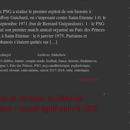
le PSG a réalisé le premier exploit de son histoire à
ffroy Guichard, en s’imposant contre Saint-Etienne 1-0, le
septembre 1971 (but de Bernard Guignedoux). 1 : le PSG
oué son premier match amical organisé au Parc des Princes
 à Saint-Etienne : le 6 janvier 1975, Parisiens et
hanois s’étaient quittés sur […]
ollargol
Archives
,
Slideshow
10 chiffres
,
buteur
,
compte-rendu
,
football
,
france
,
histoire
,
ibrahimovic
,
ligue 1
,
Parc des Princes
,
PSG
,
psg-canalhistorique
,
psghistorique
,
record
,
résumé
,
saint-etienne
,
saison 2017-2018
,
série
,
statistiques
read more
1
rie de victoires en début de
ison : record égalé pour le PSG