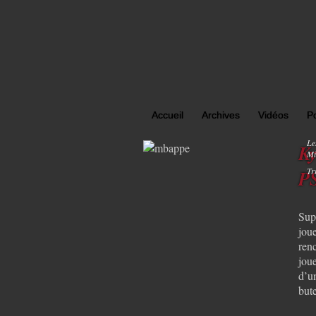
Accueil
Archives
Vidéos
P
Le
Ky
Mi
Tr
P
Sup
jou
ren
jou
d’u
but