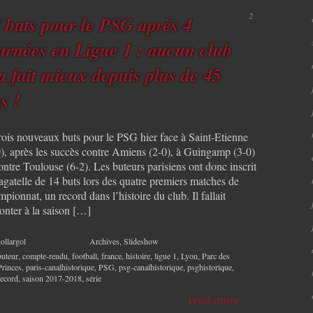
2
 buts pour le PSG après 4
urnées en Ligue 1 : aucun club
a fait mieux depuis plus de 45
s !
trois nouveaux buts pour le PSG hier face à Saint-Etienne
0), après les succès contre Amiens (2-0), à Guingamp (3-0)
ontre Toulouse (6-2). Les buteurs parisiens ont donc inscrit
agatelle de 14 buts lors des quatre premiers matches de
pionnat, un record dans l’histoire du club. Il fallait
onter à la saison […]
ollargol
Archives
,
Slideshow
buteur
,
compte-rendu
,
football
,
france
,
histoire
,
ligue 1
,
Lyon
,
Parc des
Princes
,
paris-canalhistorique
,
PSG
,
psg-canalhistorique
,
psghistorique
,
record
,
saison 2017-2018
,
série
read more