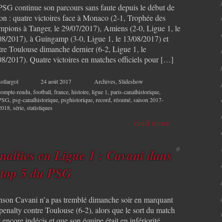
PSG continue son parcours sans faute depuis le début de
son : quatre victoires face à Monaco (2-1, Trophée des
mpions à Tanger, le 29/07/2017), Amiens (2-0, Ligue 1, le
08/2017), à Guingamp (3-0, Ligue 1, le 13/08/2017) et
tre Toulouse dimanche dernier (6-2, Ligue 1, le
08/2017). Quatre victoires en matches officiels pour […]
ollargol
24 août 2017
Archives
,
Slideshow
compte-rendu
,
football
,
france
,
histoire
,
ligue 1
,
paris-canalhistorique
,
PSG
,
psg-canalhistorique
,
psghistorique
,
record
,
résumé
,
saison 2017-
2018
,
série
,
statistiques
read more
0
nalties en Ligue 1 : Cavani dans
 top 5 du PSG
nson Cavani n’a pas tremblé dimanche soir en marquant
penalty contre Toulouse (6-2), alors que le sort du match
t encore indécis et que son équipe était en infériorité