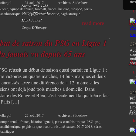
ollargol
31 août 2017
Archives
,
Slideshow
des
Saison 1981-1982
buteur
,
equipe de france
,
football
,
france
,
histoire
,
mbappé
,
paris-
E
Saison 1982-1983
canalhistorique
,
PSG
,
psg-canalhistorique
,
psghistorique
Match Amical
R
read more
Coupe D’Europe
1
but de saison du PSG en Ligue 1
27
du jamais vu depuis 65 ans
ALG
sep
mat
Ar
spec
PSG réussit un début de saison quasi parfait en Ligue 1 :
E
tre victoires en quatre matches, 14 buts marqués et deux
PSG
s encaissés, avec une différence de + 12, même si les
siens ont déjà joué trois matches à domicile. Dans
14
stoire des Rouge et Bleu, c’est seulement la quatrième fois
matc
FC 
 Paris […]
mer
(15
(So
PSG
ollargol
27 août 2017
Archives
,
Slideshow
E
compte-rendu
,
france
,
histoire
,
ligue 1
,
paris-canalhistorique
,
PSG
,
psg-
canalhistorique
,
psghistorique
,
record
,
résumé
,
saison 2017-2018
,
série
,
toni
statistiques