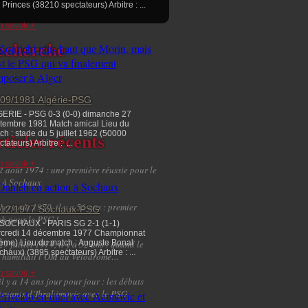
 Princes (38210 spectateurs) Arbitre : ...
n savoir +
echerche
/09/1981 Algérie-PSG
ERIE - PSG 0-3 (0-0) dimanche 27
tembre 1981 Match amical Lieu du
ch : stade du 5 juillet 1962 (50000
ticles récents
tateurs) Arbitre : ...
n savoir +
2 août 1974 : une première réussie pour le
 à Sochaux
1er août 1970, il y a 56 ans : premier
/12/1977 Sochaux-PSG
h pour le PSG !
SOCHAUX - PARIS SG 2-1 (1-1)
credi 14 décembre 1977 Championnat
ème) Lieu du match : Auguste Bonal
29 juillet 1974, il y a 52 ans : quand le
chaux) (3895 spectateurs) Arbitre : ...
 humiliait l’OM au Vélodrome…
n savoir +
il y a 14 ans jour pour jour : les débuts
truants d’Ibrahimovic avec le PSG