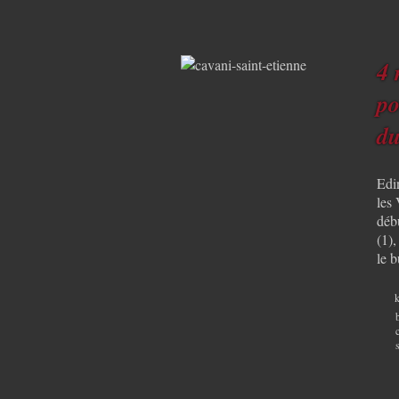
4 
po
du
Edi
les 
déb
(1)
le 
k