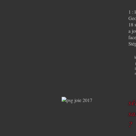
1 : 
Geo
18 
a j
face
Stép
k
sé
sa
?