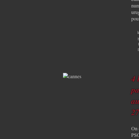
num
uru
pou
k
4 
pa
au
27
On 
PSG