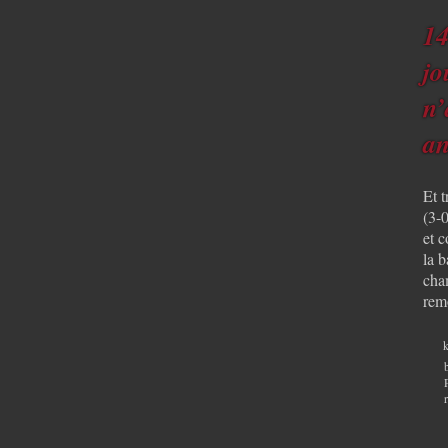
14
jo
n’
an
Et 
(3-
et c
la b
cham
rem
k