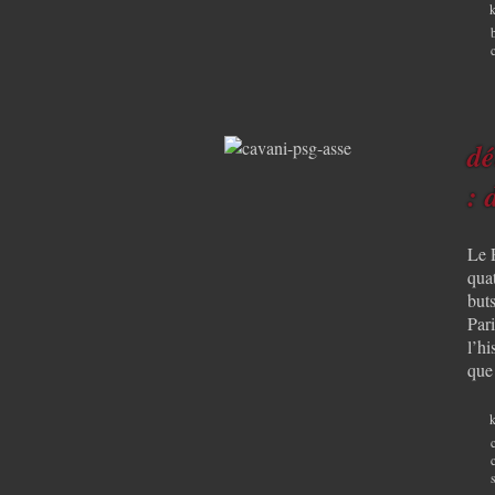
k
dé
: 
Le 
qua
but
Pari
l’hi
que
k