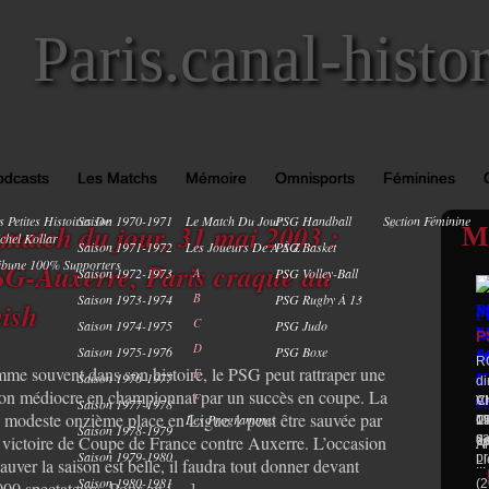
Paris.canal-histo
odcasts
Les Matchs
Mémoire
Omnisports
Féminines
s Petites Histoires De
Saison 1970-1971
Le Match Du Jour
PSG Handball
Section Féminine
0
 match du jour, 31 mai 2003 :
M
chel Kollar
Saison 1971-1972
Les Joueurs De A À Z
PSG Basket
ibune 100% Supporters
G-Auxerre, Paris craque au
Saison 1972-1973
A
PSG Volley-Ball
B
Saison 1973-1974
PSG Rugby À 13
nish
C
Saison 1974-1975
PSG Judo
P
D
Saison 1975-1976
PSG Boxe
R
me souvent dans son histoire, le PSG peut rattraper une
E
Saison 1976-1977
d
son médiocre en championnat par un succès en coupe. La
F
A
VI
Ch
Saison 1977-1978
p modeste onzième place en Ligue 1 peut être sauvée par
Les Programmes
pa
19
C
Me
Saison 1978-1979
sa
 victoire de Coupe de France contre Auxerre. L’occasion
de
9 
: 
Ar
Saison 1979-1980
pr
Li
auver la saison est belle, il faudra tout donner devant
...
Saison 1980-1981
(2
000 spectateurs. Pour en […]