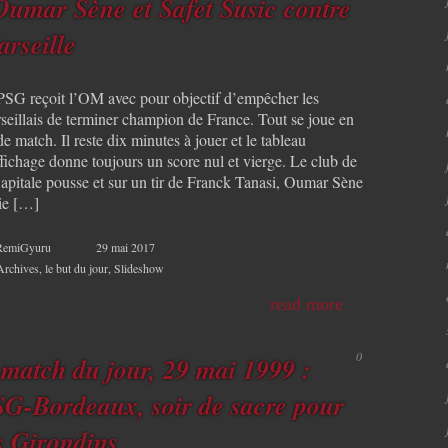
Oumar Sène et Safet Susic contre
rseille
PSG reçoit l’OM avec pour objectif d’empêcher les
seillais de terminer champion de France. Tout se joue en
de match. Il reste dix minutes à jouer et le tableau
ffichage donne toujours un score nul et vierge. Le club de
Capitale pousse et sur un tir de Franck Tanasi, Oumar Sène
ie […]
RemiGyuru
29 mai 2017
Archives
,
le but du jour
,
Slideshow
read more
0
 match du jour, 29 mai 1999 :
G-Bordeaux, soir de sacre pour
s Girondins