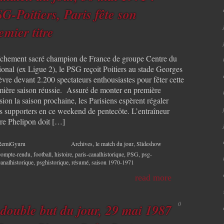
G-Poitiers, Paris fête son
emier titre
îchement sacré champion de France de groupe Centre du
ional (ex Ligue 2), le PSG reçoit Poitiers au stade Georges
vre devant 2.200 spectateurs enthousiastes pour fêter cette
mière saison réussie. Assuré de monter en première
sion la saison prochaine, les Parisiens espèrent régaler
rs supporters en ce weekend de pentecôte. L’entraîneur
rre Phelipon doit […]
RemiGyuru
Archives
,
le match du jour
,
Slideshow
compte-rendu
,
football
,
histoire
,
paris-canalhistorique
,
PSG
,
psg-
canalhistorique
,
psghistorique
,
résumé
,
saison 1970-1971
read more
0
 double but du jour, 29 mai 1987