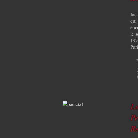
Incr
qui 
enc
le 
199
Pari
Le
Pe
R