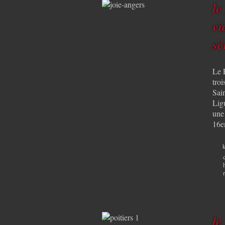
le
vi
sé
Le 
tro
Sai
Lig
une 
16e
k
le