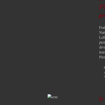
PS
pr
Fra
Nat
Lefè
pre
divi
leu
Pie
le