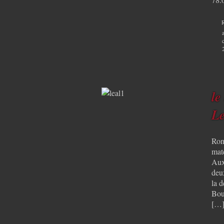
le
Le
Ron
matc
Aux
deu
la d
Bou
[…