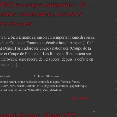
1
 PSG en coupes nationales : 32
ctoires consécutives, record et
rie en cours
PSG a bien terminé sa saison en remportant samedi soir sa
isième Coupe de France consécutive face à Angers (1-0) à
nt-Denis. Paris adore les coupes nationales (Coupe de la
ue et Coupe de France)… Les Rouge et Bleu restent sur
incroyable série record de 32 succès, depuis la défaite en
me de […]
ollargol
Archives
,
Slideshow
compte-rendu
,
coupe de france
,
coupe de la ligue
,
football
,
france
,
histoire
,
paris-canalhistorique
,
PSG
,
psg-canalhistorique
,
psghistorique
,
record
,
résumé
,
saison 2016-2017
,
série
,
statistiques
read more
0
 match du jour, 30 mai 1971 :