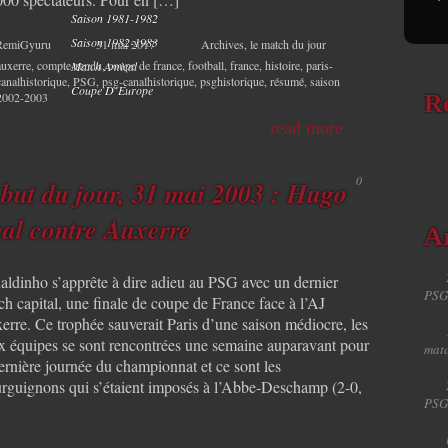
Saison 1981-1982
Saison 1982-1983
RemiGyuru
31 mai 2017
Archives
,
le match du jour
auxerre
,
compte-rendu
,
coupe de france
,
football
,
france
,
histoire
,
paris-
Match Amical
canalhistorique
,
PSG
,
psg-canalhistorique
,
psghistorique
,
résumé
,
saison
Coupe D’Europe
2002-2003
R
read more
0
 but du jour, 31 mai 2003 : Hugo
al contre Auxerre
Ar
aldinho s’apprête à dire adieu au PSG avec un dernier
PSG
h capital, une finale de coupe de France face à l’AJ
erre. Ce trophée sauverait Paris d’une saison médiocre, les
x équipes se sont rencontrées une semaine auparavant pour
matc
ernière journée du championnat et ce sont les
rguignons qui s’étaient imposés à l’Abbe-Deschamp (2-0,
PSG
]