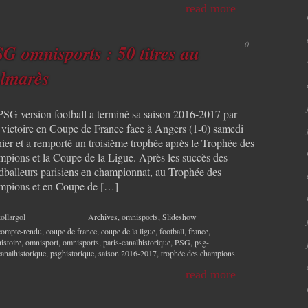
read more
0
G omnisports : 50 titres au
lmarès
PSG version football a terminé sa saison 2016-2017 par
 victoire en Coupe de France face à Angers (1-0) samedi
nier et a remporté un troisième trophée après le Trophée des
mpions et la Coupe de la Ligue. Après les succès des
dballeurs parisiens en championnat, au Trophée des
mpions et en Coupe de […]
ollargol
Archives
,
omnisports
,
Slideshow
compte-rendu
,
coupe de france
,
coupe de la ligue
,
football
,
france
,
histoire
,
omnisport
,
omnisports
,
paris-canalhistorique
,
PSG
,
psg-
canalhistorique
,
psghistorique
,
saison 2016-2017
,
trophée des champions
read more