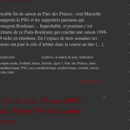
oyable fin de saison au Parc des Princes : tout Marseille
supporte le PSG et les supporters parisiens qui
ouragent Bordeaux… Improbable, et pourtant c’est
scénario de ce Paris-Bordeaux qui conclue une saison 1998-
9 riche en émotions. En l’espace de trois semaines les
siens ont joué le rôle d’arbitre dans la course au titre […]
RemiGyuru
Archives
,
le match du jour
,
Slideshow
compte-rendu
,
football
,
france
,
histoire
,
ligue 1
,
Parc des Princes
,
paris-
canalhistorique
,
PSG
,
psg-canalhistorique
,
psghistorique
,
résumé
,
saison
1998-1999
read more
0
 but du jour, 28 mai 2005 :
dro Miguel Pauleta contre
ennes