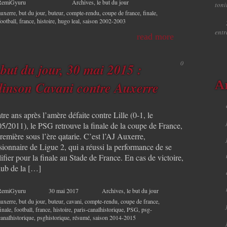
RemiGyuru
Archives
,
le but du jour
toni
auxerre
,
but du jour
,
buteur
,
compte-rendu
,
coupe de france
,
finale
,
football
,
france
,
histoire
,
hugo leal
,
saison 2002-2003
ent
read more
0
 but du jour, 30 mai 2015 :
A
inson Cavani contre Auxerre
re ans après l’amère défaite contre Lille (0-1, le
05/2011), le PSG retrouve la finale de la coupe de France,
remière sous l’ère qatarie. C’est l’AJ Auxerre,
sionnaire de Ligue 2, qui a réussi la performance de se
ifier pour la finale au Stade de France. En cas de victoire,
lub de la […]
RemiGyuru
30 mai 2017
Archives
,
le but du jour
auxerre
,
but du jour
,
buteur
,
cavani
,
compte-rendu
,
coupe de france
,
finale
,
football
,
france
,
histoire
,
paris-canalhistorique
,
PSG
,
psg-
canalhistorique
,
psghistorique
,
résumé
,
saison 2014-2015