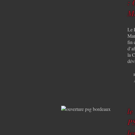
: 
Ma
Le 
Mar
fin 
d’a
la 
dév
le
PS
le