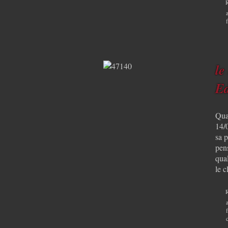
le
Ed
Quat
14/
sa p
pen
qual
le c