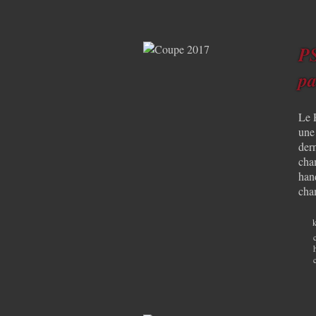
PS
pa
Le 
une
der
cha
han
cha
k