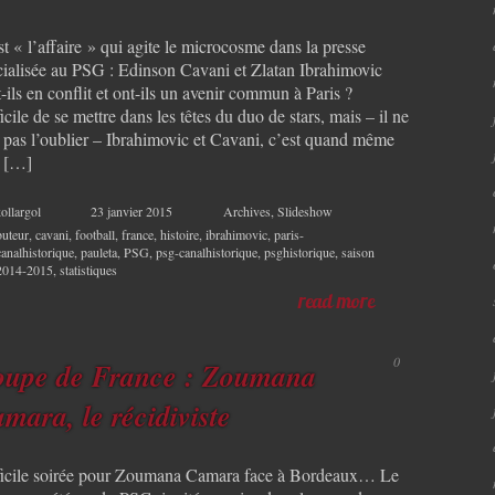
t « l’affaire » qui agite le microcosme dans la presse
cialisée au PSG : Edinson Cavani et Zlatan Ibrahimovic
-ils en conflit et ont-ils un avenir commun à Paris ?
icile de se mettre dans les têtes du duo de stars, mais – il ne
t pas l’oublier – Ibrahimovic et Cavani, c’est quand même
 […]
ollargol
23 janvier 2015
Archives
,
Slideshow
buteur
,
cavani
,
football
,
france
,
histoire
,
ibrahimovic
,
paris-
canalhistorique
,
pauleta
,
PSG
,
psg-canalhistorique
,
psghistorique
,
saison
2014-2015
,
statistiques
read more
0
upe de France : Zoumana
mara, le récidiviste
ficile soirée pour Zoumana Camara face à Bordeaux… Le