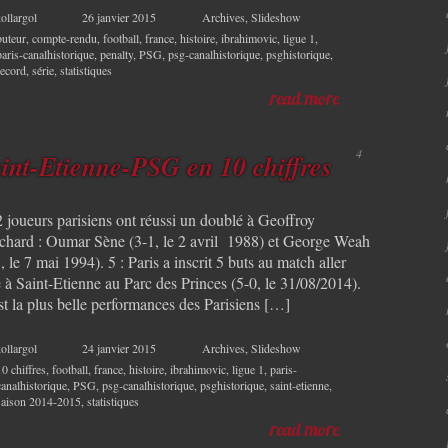
ollargol
26 janvier 2015
Archives
,
Slideshow
buteur
,
compte-rendu
,
football
,
france
,
histoire
,
ibrahimovic
,
ligue 1
,
paris-canalhistorique
,
penalty
,
PSG
,
psg-canalhistorique
,
psghistorique
,
record
,
série
,
statistiques
read more
4
int-Etienne-PSG en 10 chiffres
2 joueurs parisiens ont réussi un doublé à Geoffroy
chard : Oumar Sène (3-1, le 2 avril 1988) et George Weah
, le 7 mai 1994). 5 : Paris a inscrit 5 buts au match aller
 à Saint-Etienne au Parc des Princes (5-0, le 31/08/2014).
st la plus belle performances des Parisiens […]
ollargol
24 janvier 2015
Archives
,
Slideshow
10 chiffres
,
football
,
france
,
histoire
,
ibrahimovic
,
ligue 1
,
paris-
canalhistorique
,
PSG
,
psg-canalhistorique
,
psghistorique
,
saint-etienne
,
saison 2014-2015
,
statistiques
read more