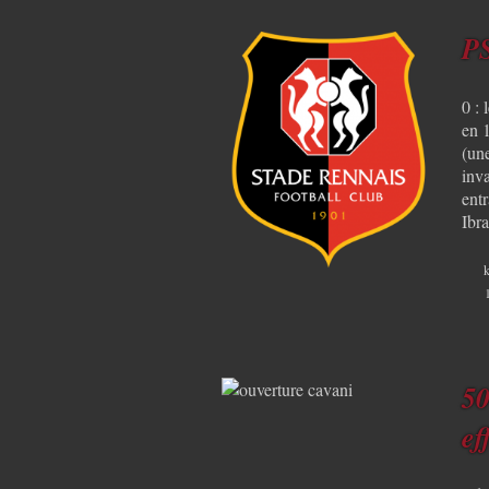
PS
0 : 
en 1
(un
inv
ent
Ibr
k
50
ef