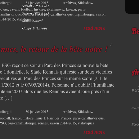
ollargol
31 janvier 2015
Archives
,
Slideshow
Saison 1981-1982
buteur
,
cavani
,
football
,
histoire
,
ibrahimovic
,
lavezzi
,
paris-
Saison 1982-1983
canalhistorique
,
pastore
,
PSG
,
psg-canalhistorique
,
psghistorique
,
saison
2014-2015
,
statistiques
Match Amical
read more
Coupe D’Europe
Re
0
nnes, le retour de la bête noire !
PSG reçoit ce soir au Parc des Princes sa nouvelle bête
e à domicile, le Stade Rennais qui reste sur deux victoires
Ar
sécutives au Parc des Princes sur le même score (2-1, le
11/2012 et le 07/05/2014). Personne n’a oublié l’humiliante
PSG
aite en 2007 alors que les Rennais avaient joué près d’un
re […]
matc
ollargol
30 janvier 2015
Archives
,
Slideshow
football
,
france
,
histoire
,
ligue 1
,
Parc des Princes
,
paris-canalhistorique
,
PSG
,
psg-canalhistorique
,
rennes
,
saison 2014-2015
,
statistiques
PSG
read more