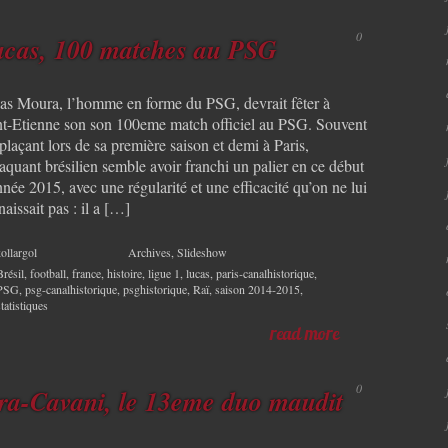
0
cas, 100 matches au PSG
as Moura, l’homme en forme du PSG, devrait fêter à
nt-Etienne son son 100eme match officiel au PSG. Souvent
laçant lors de sa première saison et demi à Paris,
taquant brésilien semble avoir franchi un palier en ce début
née 2015, avec une régularité et une efficacité qu’on ne lui
aissait pas : il a […]
ollargol
Archives
,
Slideshow
Brésil
,
football
,
france
,
histoire
,
ligue 1
,
lucas
,
paris-canalhistorique
,
PSG
,
psg-canalhistorique
,
psghistorique
,
Raï
,
saison 2014-2015
,
statistiques
read more
0
ra-Cavani, le 13eme duo maudit