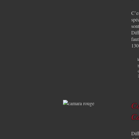
C’es
spé
sont
Diff
fau
130
k
Co
Ca
Dif