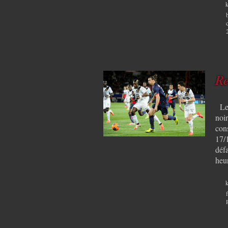
k
Re
Le 
noir
con
17/
déf
heu
k