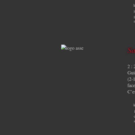
k
Sa
2 : 
Gui
(2-1
face
C’e
k