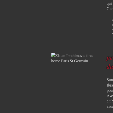
qui 
7 e
k
pe
da
Son
Ibr
pou
Ave
club
ave