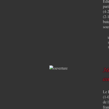
Edi
par
(4-
(2-1
but
sou
k
36
au
Le 
(1-0
de l
fran