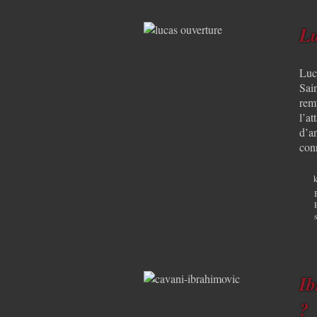
Lu
Luc
Sai
remp
l’at
d’an
conn
k
Ib
?