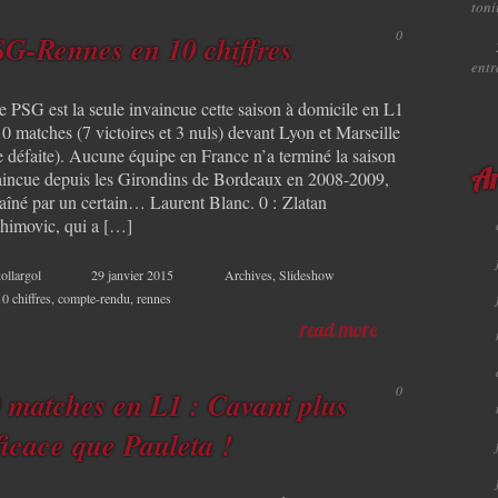
toni
0
G-Rennes en 10 chiffres
ent
le PSG est la seule invaincue cette saison à domicile en L1
0 matches (7 victoires et 3 nuls) devant Lyon et Marseille
e défaite). Aucune équipe en France n’a terminé la saison
aincue depuis les Girondins de Bordeaux en 2008-2009,
Ar
raîné par un certain… Laurent Blanc. 0 : Zlatan
ahimovic, qui a […]
ollargol
29 janvier 2015
Archives
,
Slideshow
10 chiffres
,
compte-rendu
,
rennes
read more
0
 matches en L1 : Cavani plus
ficace que Pauleta !