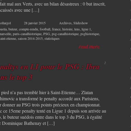
fait mal aux Verts, avec un bilan désastreux : 0 but inscrit,
ncaissés avec une […]
ollargol
28 janvier 2015
Archives
,
Slideshow
bastia
,
buteur
,
compte-rendu
,
football
,
france
,
histoire
,
lens
,
ligue 1
,
marseille
,
paris-canalhistorique
,
PSG
,
psg-canalhistorique
,
psghistorique
,
saint-etienne
,
saison 2014-2015
,
statistiques
read more
2
naltys en L1 pour le PSG : Ibra
ns le top 3
 pied n’a pas tremblé hier à Saint-Etienne… Zlatan
ahimovic a transformé le penalty accordé aux Parisiens,
r donner au PSG trois points précieux en championnat.
c ce 15eme penalty tenté en Ligue 1 depuis son arrivée au
, le buteur suédois entre dans le top 3 du PSG, à égalité
c Dominique Bathenay et […]