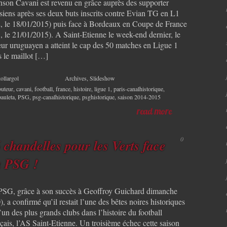
nson Cavani est revenu en grâce auprès des supporter
isiens après ses deux buts inscrits contre Evian TG en L1
2, le 18/01/2015) puis face à Bordeaux en Coupe de France
, le 21/01/2015). A Saint-Etienne le week-end dernier, le
eur uruguayen a atteint le cap des 50 matches en Ligue 1
s le maillot […]
ollargol
Archives
,
Slideshow
buteur
,
cavani
,
football
,
france
,
histoire
,
ligue 1
,
paris-canalhistorique
,
pauleta
,
PSG
,
psg-canalhistorique
,
psghistorique
,
saison 2014-2015
read more
0
 chandelles pour les Verts face
 PSG !
PSG, grâce à son succès à Geoffroy Guichard dimanche
), a confirmé qu’il restait l’une des bêtes noires historiques
’un des plus grands clubs dans l’histoire du football
çais, l’AS Saint-Etienne. Un troisième échec cette saison