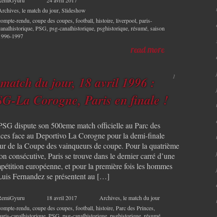
Archives
,
le match du jour
,
Slideshow
compte-rendu
,
coupe des coupes
,
football
,
histoire
,
liverpool
,
paris-
canalhistorique
,
PSG
,
psg-canalhistorique
,
psghistorique
,
résumé
,
saison
1996-1997
read more
1
 match du jour, 18 avril 1996 :
G-La Corogne, Paris en finale !
PSG dispute son 500eme match officielle au Parc des
nces face au Deportivo La Corogne pour la demi-finale
our de la Coupe des vainqueurs de coupe. Pour la quatrième
on consécutive, Paris se trouve dans le dernier carré d’une
pétition européenne, et pour la première fois les hommes
Luis Fernandez se présentent au […]
RemiGyuru
18 avril 2017
Archives
,
le match du jour
compte-rendu
,
coupe des coupes
,
football
,
histoire
,
Parc des Princes
,
paris-canalhistorique
,
PSG
,
psg-canalhistorique
,
psghistorique
,
résumé
,