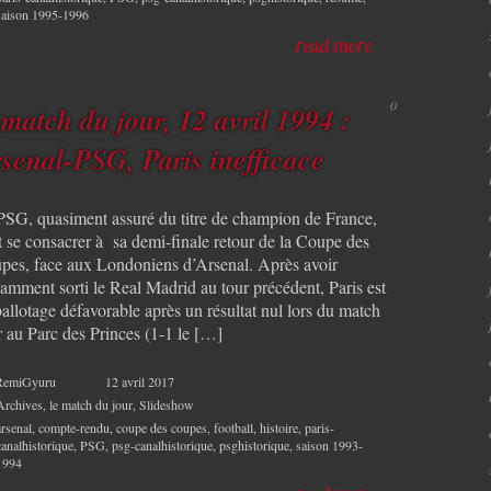
saison 1995-1996
read more
0
 match du jour, 12 avril 1994 :
senal-PSG, Paris inefficace
PSG, quasiment assuré du titre de champion de France,
t se consacrer à sa demi-finale retour de la Coupe des
pes, face aux Londoniens d’Arsenal. Après avoir
lamment sorti le Real Madrid au tour précédent, Paris est
allotage défavorable après un résultat nul lors du match
r au Parc des Princes (1-1 le […]
RemiGyuru
12 avril 2017
Archives
,
le match du jour
,
Slideshow
arsenal
,
compte-rendu
,
coupe des coupes
,
football
,
histoire
,
paris-
canalhistorique
,
PSG
,
psg-canalhistorique
,
psghistorique
,
saison 1993-
1994