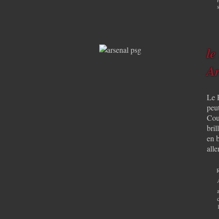
le
Ar
Le 
peu
Cou
bril
en b
alle