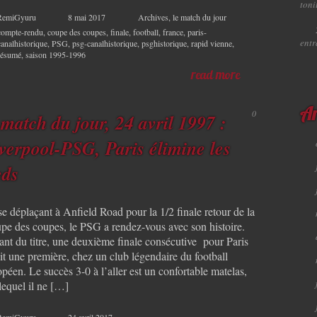
toni
RemiGyuru
8 mai 2017
Archives
,
le match du jour
compte-rendu
,
coupe des coupes
,
finale
,
football
,
france
,
paris-
ent
canalhistorique
,
PSG
,
psg-canalhistorique
,
psghistorique
,
rapid vienne
,
résumé
,
saison 1995-1996
read more
Ar
0
 match du jour, 24 avril 1997 :
verpool-PSG, Paris élimine les
eds
e déplaçant à Anfield Road pour la 1/2 finale retour de la
pe des coupes, le PSG a rendez-vous avec son histoire.
ant du titre, une deuxième finale consécutive pour Paris
it une première, chez un club légendaire du football
péen. Le succès 3-0 à l’aller est un confortable matelas,
lequel il ne […]
RemiGyuru
24 avril 2017