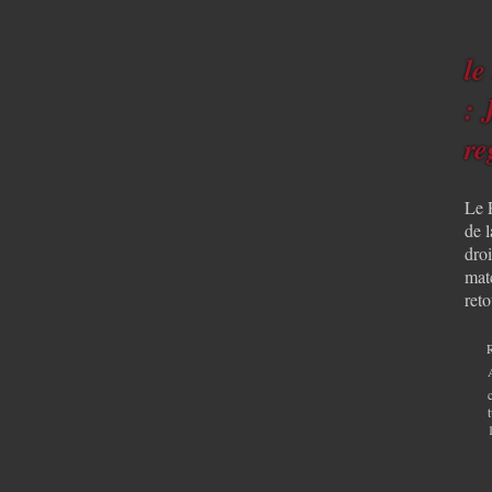
le
: 
re
Le 
de l
droi
mat
ret