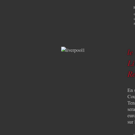
le
Li
R
En s
Cou
Ten
sera
euro
sur 