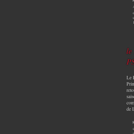
le
PS
Le 
Pri
ret
sais
com
de 