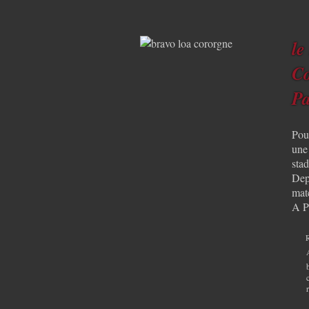
le
Co
Pa
Pou
une
stad
Dep
mat
A P