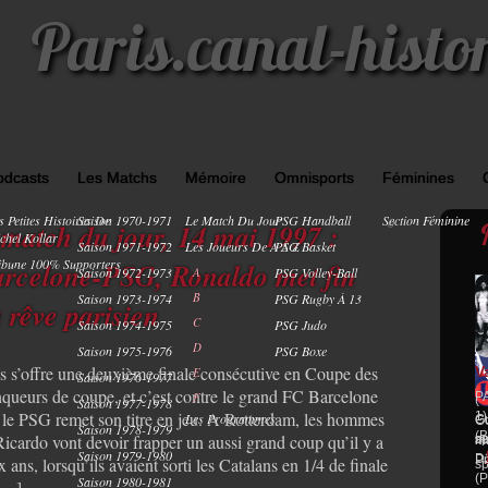
Paris.canal-histo
odcasts
Les Matchs
Mémoire
Omnisports
Féminines
s Petites Histoires De
Saison 1970-1971
Le Match Du Jour
PSG Handball
Section Féminine
0
 match du jour, 14 mai 1997 :
chel Kollar
Saison 1971-1972
Les Joueurs De A À Z
PSG Basket
ibune 100% Supporters
rcelone-PSG, Ronaldo met fin
Saison 1972-1973
A
PSG Volley-Ball
B
Saison 1973-1974
PSG Rugby À 13
 rêve parisien
C
Saison 1974-1975
PSG Judo
E
D
Saison 1975-1976
PSG Boxe
A
is s’offre une deuxième finale consécutive en Coupe des
V
E
Saison 1976-1977
v
nqueurs de coupe, et c’est contre le grand FC Barcelone
F
P
(4
Saison 1977-1978
 le PSG remet son titre en jeu. A Rotterdam, les hommes
1)
Les Programmes
Gu
Co
Saison 1978-1979
(B
Ricardo vont devoir frapper un aussi grand coup qu’il y a
sp
s
ma
ma
Saison 1979-1980
D2
Pr
 ans, lorsqu’ils avaient sorti les Catalans en 1/4 de finale
sp
(P
Saison 1980-1981
[…]