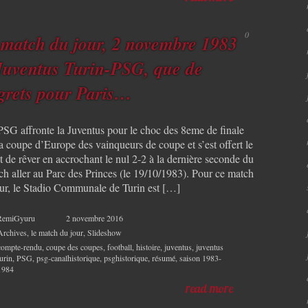
0
 match du jour, 2 novembre 1983
Juventus Turin-PSG, que de
grets pour Paris…
PSG affronte la Juventus pour le choc des 8eme de finale
a coupe d’Europe des vainqueurs de coupe et s’est offert le
t de rêver en accrochant le nul 2-2 à la dernière seconde du
ch aller au Parc des Princes (le 19/10/1983). Pour ce match
our, le Stadio Communale de Turin est […]
RemiGyuru
2 novembre 2016
Archives
,
le match du jour
,
Slideshow
compte-rendu
,
coupe des coupes
,
football
,
histoire
,
juventus
,
juventus
turin
,
PSG
,
psg-canalhistorique
,
psghistorique
,
résumé
,
saison 1983-
1984
read more