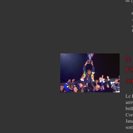
le
PS
to
Le P
arr
bri
Cor
Janc
sort