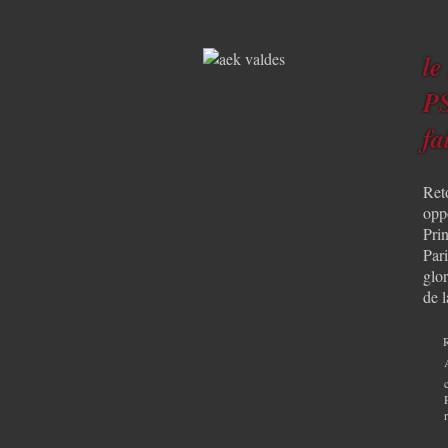
le
PS
fa
Ret
opp
Pri
Pari
glor
de 