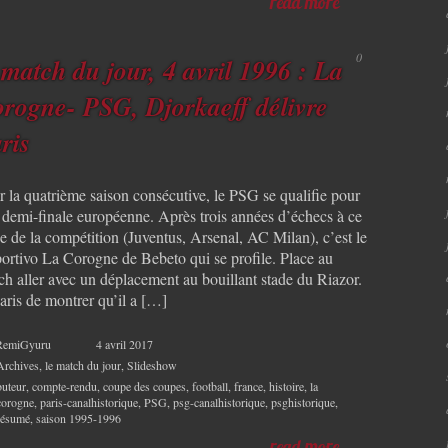
read more
0
 match du jour, 4 avril 1996 : La
rogne- PSG, Djorkaeff délivre
ris
r la quatrième saison consécutive, le PSG se qualifie pour
 demi-finale européenne. Après trois années d’échecs à ce
e de la compétition (Juventus, Arsenal, AC Milan), c’est le
ortivo La Corogne de Bebeto qui se profile. Place au
ch aller avec un déplacement au bouillant stade du Riazor.
aris de montrer qu’il a […]
RemiGyuru
4 avril 2017
Archives
,
le match du jour
,
Slideshow
buteur
,
compte-rendu
,
coupe des coupes
,
football
,
france
,
histoire
,
la
corogne
,
paris-canalhistorique
,
PSG
,
psg-canalhistorique
,
psghistorique
,
résumé
,
saison 1995-1996