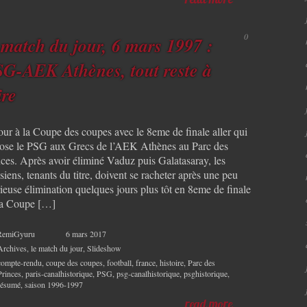
read more
0
 match du jour, 6 mars 1997 :
G-AEK Athènes, tout reste à
ire
our à la Coupe des coupes avec le 8eme de finale aller qui
ose le PSG aux Grecs de l’AEK Athènes au Parc des
nces. Après avoir éliminé Vaduz puis Galatasaray, les
siens, tenants du titre, doivent se racheter après une peu
ieuse élimination quelques jours plus tôt en 8eme de finale
la Coupe […]
RemiGyuru
6 mars 2017
Archives
,
le match du jour
,
Slideshow
compte-rendu
,
coupe des coupes
,
football
,
france
,
histoire
,
Parc des
Princes
,
paris-canalhistorique
,
PSG
,
psg-canalhistorique
,
psghistorique
,
résumé
,
saison 1996-1997
read more