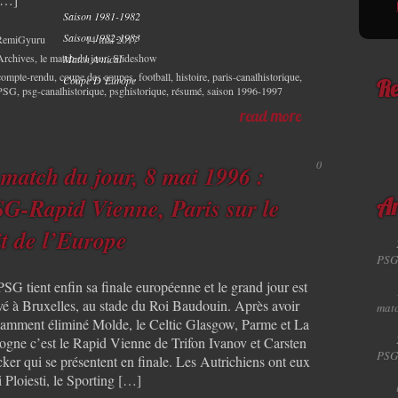
Saison 1981-1982
Saison 1982-1983
RemiGyuru
14 mai 2017
Archives
,
le match du jour
,
Slideshow
Match Amical
compte-rendu
,
coupe des coupes
,
football
,
histoire
,
paris-canalhistorique
,
Coupe D’Europe
Re
PSG
,
psg-canalhistorique
,
psghistorique
,
résumé
,
saison 1996-1997
read more
0
 match du jour, 8 mai 1996 :
G-Rapid Vienne, Paris sur le
Ar
it de l’Europe
PSG
SG tient enfin sa finale européenne et le grand jour est
ivé à Bruxelles, au stade du Roi Baudouin. Après avoir
matc
llamment éliminé Molde, le Celtic Glasgow, Parme et La
ogne c’est le Rapid Vienne de Trifon Ivanov et Carsten
PSG
ker qui se présentent en finale. Les Autrichiens ont eux
i Ploiesti, le Sporting […]