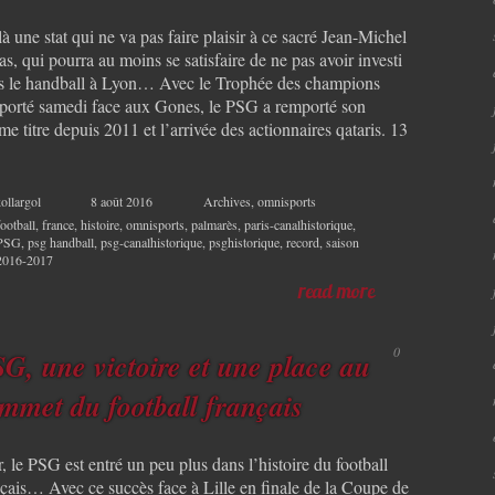
à une stat qui ne va pas faire plaisir à ce sacré Jean-Michel
s, qui pourra au moins se satisfaire de ne pas avoir investi
s le handball à Lyon… Avec le Trophée des champions
porté samedi face aux Gones, le PSG a remporté son
e titre depuis 2011 et l’arrivée des actionnaires qataris. 13
]
ollargol
8 août 2016
Archives
,
omnisports
football
,
france
,
histoire
,
omnisports
,
palmarès
,
paris-canalhistorique
,
PSG
,
psg handball
,
psg-canalhistorique
,
psghistorique
,
record
,
saison
2016-2017
read more
0
G, une victoire et une place au
mmet du football français
, le PSG est entré un peu plus dans l’histoire du football
nçais… Avec ce succès face à Lille en finale de la Coupe de