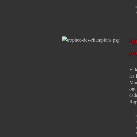
k
40
om
Et 
les 
Mont
ont
cadr
Rap
k