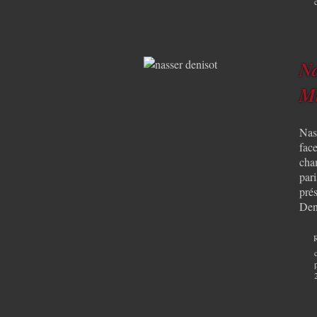
Na
Mi
Nass
face
cha
par
prés
Deni