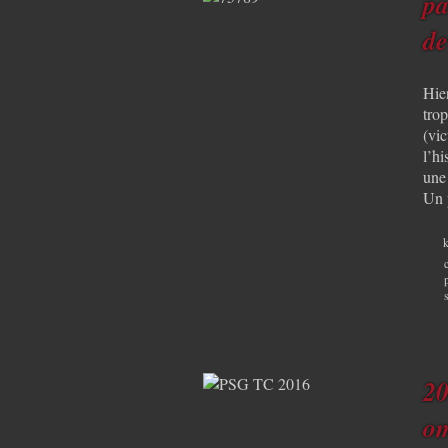
pa
de
Hie
tro
(vic
l’hi
une
Un 
k
20
om