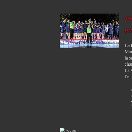
PS
pa
Le 
Mans
la s
cha
La v
l’e
k