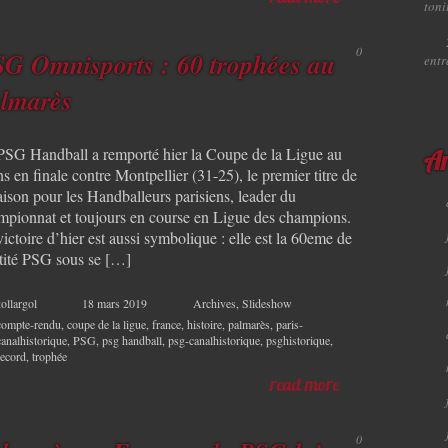
toni
0
G Omnisports : 60 trophées au
ent
lmarès
PSG Handball a remporté hier la Coupe de la Ligue au
Ar
 en finale contre Montpellier (31-25), le premier titre de
aison pour les Handballeurs parisiens, leader du
mpionnat et toujours en course en Ligue des champions.
ictoire d’hier est aussi symbolique : elle est la 60eme de
ntité PSG sous se […]
ollargol
18 mars 2019
Archives
,
Slideshow
compte-rendu
,
coupe de la ligue
,
france
,
histoire
,
palmarès
,
paris-
canalhistorique
,
PSG
,
psg handball
,
psg-canalhistorique
,
psghistorique
,
record
,
trophée
read more
0