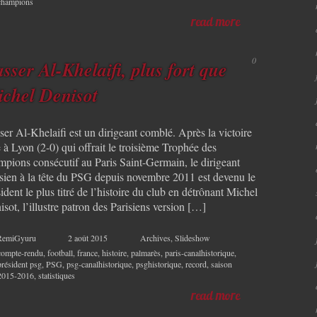
champions
read more
0
sser Al-Khelaifi, plus fort que
chel Denisot
er Al-Khelaifi est un dirigeant comblé. Après la victoire
 à Lyon (2-0) qui offrait le troisième Trophée des
mpions consécutif au Paris Saint-Germain, le dirigeant
isien à la tête du PSG depuis novembre 2011 est devenu le
ident le plus titré de l’histoire du club en détrônant Michel
sot, l’illustre patron des Parisiens version […]
RemiGyuru
2 août 2015
Archives
,
Slideshow
compte-rendu
,
football
,
france
,
histoire
,
palmarès
,
paris-canalhistorique
,
président psg
,
PSG
,
psg-canalhistorique
,
psghistorique
,
record
,
saison
2015-2016
,
statistiques
read more