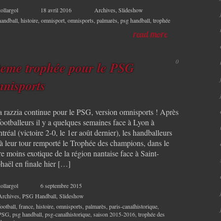
ollargol
18 avril 2016
Archives
,
Slideshow
handball
,
histoire
,
omnisport
,
omnisports
,
palmarès
,
psg handball
,
trophée
read more
0
eme trophée pour le PSG
nisports
la razzia continue pour le PSG, version omnisports ! Après
footballeurs il y a quelques semaines face à Lyon à
réal (victoire 2-0, le 1er août dernier), les handballeurs
 à leur tour remporté le Trophée des champions, dans le
e moins exotique de la région nantaise face à Saint-
haël en finale hier […]
ollargol
6 septembre 2015
Archives
,
PSG Handball
,
Slideshow
football
,
france
,
histoire
,
omnisports
,
palmarès
,
paris-canalhistorique
,
PSG
,
psg handball
,
psg-canalhistorique
,
saison 2015-2016
,
trophée des