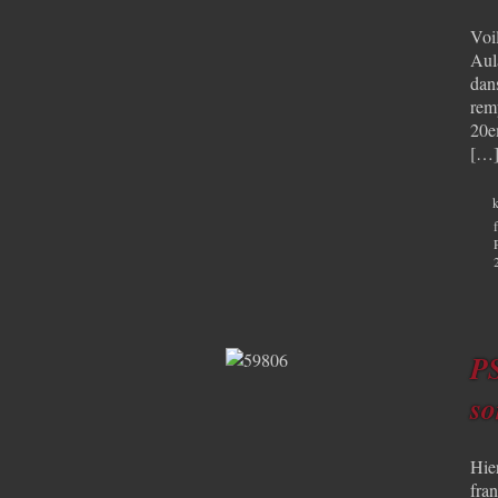
Voil
Aula
dan
rem
20em
[…
k
PS
so
Hier
fra