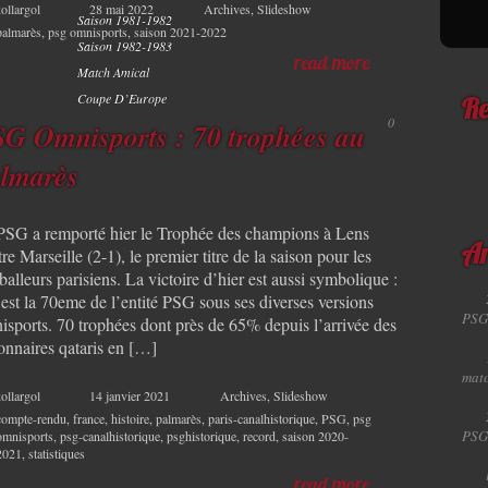
ollargol
28 mai 2022
Archives
,
Slideshow
Saison 1981-1982
palmarès
,
psg omnisports
,
saison 2021-2022
Saison 1982-1983
read more
Match Amical
Coupe D’Europe
Re
0
G Omnisports : 70 trophées au
lmarès
PSG a remporté hier le Trophée des champions à Lens
Ar
re Marseille (2-1), le premier titre de la saison pour les
balleurs parisiens. La victoire d’hier est aussi symbolique :
 est la 70eme de l’entité PSG sous ses diverses versions
PSG
isports. 70 trophées dont près de 65% depuis l’arrivée des
ionnaires qataris en […]
matc
ollargol
14 janvier 2021
Archives
,
Slideshow
compte-rendu
,
france
,
histoire
,
palmarès
,
paris-canalhistorique
,
PSG
,
psg
PSG
omnisports
,
psg-canalhistorique
,
psghistorique
,
record
,
saison 2020-
2021
,
statistiques
read more