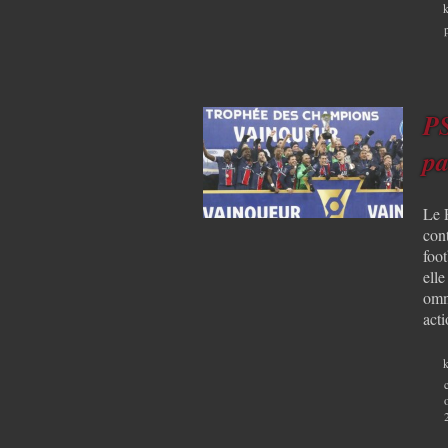
k
PS
pa
Le 
cont
foot
elle
omn
act
k