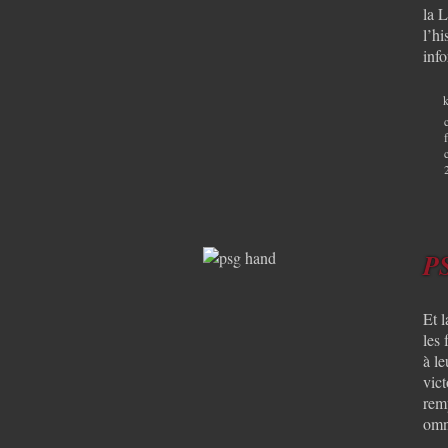
la L
l’hi
info
k
PS
Et 
les 
à le
vic
rem
omn