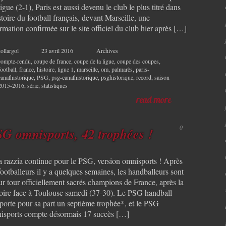
igue (2-1), Paris est aussi devenu le club le plus titré dans
stoire du football français, devant Marseille, une
rmation confirmée sur le site officiel du club hier après […]
ollargol
23 avril 2016
Archives
compte-rendu
,
coupe de france
,
coupe de la ligue
,
coupe des coupes
,
football
,
france
,
histoire
,
ligue 1
,
marseille
,
om
,
palmarès
,
paris-
canalhistorique
,
PSG
,
psg-canalhistorique
,
psghistorique
,
record
,
saison
2015-2016
,
série
,
statistiques
read more
0
G omnisports, 42 trophées !
la razzia continue pour le PSG, version omnisports ! Après
footballeurs il y a quelques semaines, les handballeurs sont
ur tour officiellement sacrés champions de France, après la
toire face à Toulouse samedi (37-30). Le PSG handball
porte pour sa part un septième trophée*, et le PSG
isports compte désormais 17 succès […]