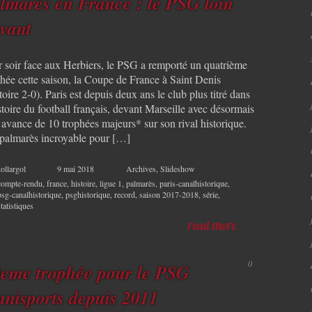
lmarès en France : le PSG loin
vant
r soir face aux Herbiers, le PSG a remporté un quatrième
phée cette saison, la Coupe de France à Saint Denis
toire 2-0). Paris est depuis deux ans le club plus titré dans
stoire du football français, devant Marseille avec désormais
 avance de 10 trophées majeurs* sur son rival historique.
palmarès incroyable pour […]
ollargol
9 mai 2018
Archives
,
Slideshow
compte-rendu
,
france
,
histoire
,
ligue 1
,
palmarès
,
paris-canalhistorique
,
psg-canalhistorique
,
psghistorique
,
record
,
saison 2017-2018
,
série
,
statistiques
read more
0
eme trophée pour le PSG
nisports depuis 2011