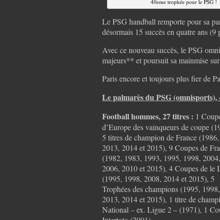
40eme trophée pour le PSG !
Le PSG handball remporte pour sa par
désormais 15 succès en quatre ans (9 po
Avec ce nouveau succès, le PSG omnisp
majeurs** et poursuit sa mainmise sur 
Paris encore et toujours plus fier de Pa
Le palmarès du PSG (omnisports), 
Football hommes, 27 titres :
1 Coup
d’Europe des vainqueurs de coupe (1
5 titres de champion de France (1986,
2013, 2014 et 2015), 9 Coupes de Fr
(1982, 1983, 1993, 1995, 1998, 2004
2006, 2010 et 2015), 4 Coupes de le 
(1995, 1998, 2008, 2014 et 2015), 5
Trophées des champions (1995, 1998,
2013, 2014 et 2015), 1 titre de champ
National – ex. Ligue 2 – (1971), 1 C
Intertoto (2001)