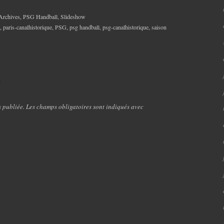
Archives
,
PSG Handball
,
Slideshow
,
paris-canalhistorique
,
PSG
,
psg handball
,
psg-canalhistorique
,
saison
e
s publiée. Les champs obligatoires sont indiqués avec