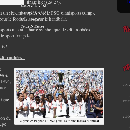
finale hier (29-27).
Saison 1981-1982
t un sixième trophée*, et le PSG omnisports compte
Saison 1982-1983
ur le football, six pour le handball).
Match Amical
Coupe D’Europe
Re
orts atteint la barre symbolique des 40 trophées
le sport français.
ris !
40 trophées :
Ar
e
996),
 1994,
PSG
ance
,
Ligue
matc
PSG
ion du
le premier trophée du PSG pour les footballeurs à Montréal
oupe