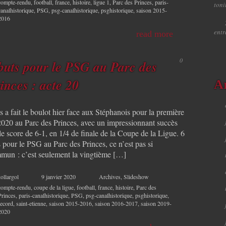
compte-rendu
,
football
,
france
,
histoire
,
ligue 1
,
Parc des Princes
,
paris-
toni
canalhistorique
,
PSG
,
psg-canalhistorique
,
psghistorique
,
saison 2015-
2016
ent
read more
0
buts pour le PSG au Parc des
inces : acte 20
A
s a fait le boulot hier face aux Stéphanois pour la première
2020 au Parc des Princes, avec un impressionnant succès
le score de 6-1, en 1/4 de finale de la Coupe de la Ligue. 6
 pour le PSG au Parc des Princes, ce n’est pas si
mun : c’est seulement la vingtième […]
ollargol
9 janvier 2020
Archives
,
Slideshow
compte-rendu
,
coupe de la ligue
,
football
,
france
,
histoire
,
Parc des
Princes
,
paris-canalhistorique
,
PSG
,
psg-canalhistorique
,
psghistorique
,
record
,
saint-etienne
,
saison 2015-2016
,
saison 2016-2017
,
saison 2019-
2020