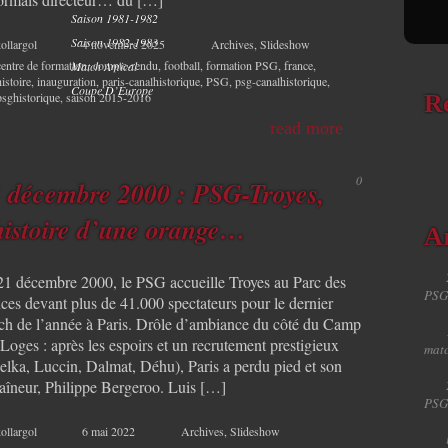
Saison 1981-1982
Saison 1982-1983
ollargol
4 novembre 2025
Archives
,
Slideshow
centre de formation
,
compte-rendu
,
football
,
formation PSG
,
france
,
Match Amical
histoire
,
inauguration
,
paris-canalhistorique
,
PSG
,
psg-canalhistorique
,
Coupe D’Europe
psghistorique
,
saison 2015-2016
R
read more
0
 décembre 2000 : PSG-Troyes,
histoire d’une orange…
Ar
21 décembre 2000, le PSG accueille Troyes au Parc des
PSG
nces devant plus de 41.000 spectateurs pour le dernier
ch de l’année à Paris. Drôle d’ambiance du côté du Camp
Loges : après les espoirs et un recrutement prestigieux
matc
elka, Luccin, Dalmat, Déhu), Paris a perdu pied et son
raîneur, Philippe Bergeroo. Luis […]
PSG
ollargol
6 mai 2022
Archives
,
Slideshow