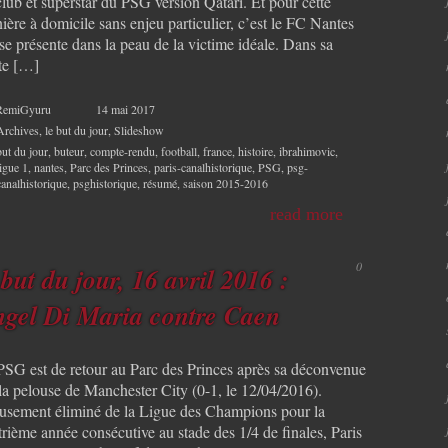
lub et superstar du PSG version Qatari. Et pour cette
ière à domicile sans enjeu particulier, c’est le FC Nantes
se présente dans la peau de la victime idéale. Dans sa
te […]
RemiGyuru
14 mai 2017
Archives
,
le but du jour
,
Slideshow
but du jour
,
buteur
,
compte-rendu
,
football
,
france
,
histoire
,
ibrahimovic
,
ligue 1
,
nantes
,
Parc des Princes
,
paris-canalhistorique
,
PSG
,
psg-
canalhistorique
,
psghistorique
,
résumé
,
saison 2015-2016
read more
0
 but du jour, 16 avril 2016 :
gel Di Maria contre Caen
PSG est de retour au Parc des Princes après sa déconvenue
 la pelouse de Manchester City (0-1, le 12/04/2016).
eusement éliminé de la Ligue des Champions pour la
rième année consécutive au stade des 1/4 de finales, Paris