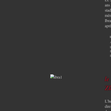
ans
sta
mêm
Ibr
apr
le
Zl
L’he
dire