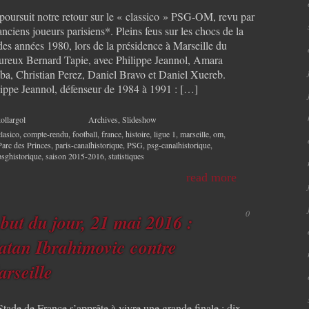
poursuit notre retour sur le « classico » PSG-OM, revu par
anciens joueurs parisiens*. Pleins feus sur les chocs de la
des années 1980, lors de la présidence à Marseille du
fureux Bernard Tapie, avec Philippe Jeannol, Amara
ba, Christian Perez, Daniel Bravo et Daniel Xuereb.
lippe Jeannol, défenseur de 1984 à 1991 : […]
ollargol
Archives
,
Slideshow
clasico
,
compte-rendu
,
football
,
france
,
histoire
,
ligue 1
,
marseille
,
om
,
Parc des Princes
,
paris-canalhistorique
,
PSG
,
psg-canalhistorique
,
psghistorique
,
saison 2015-2016
,
statistiques
read more
0
 but du jour, 21 mai 2016 :
atan Ibrahimovic contre
rseille
tade de France s’apprête à vivre une grande finale : dix