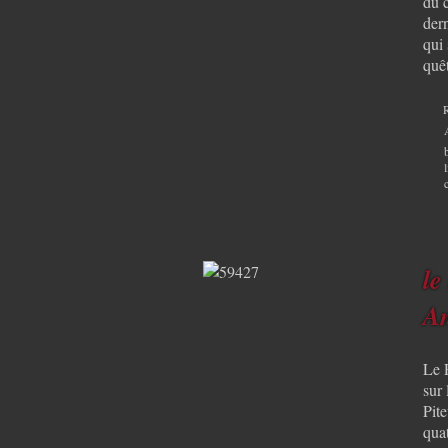
du c
dern
qui 
quê
le
An
Le 
sur
Pit
quat