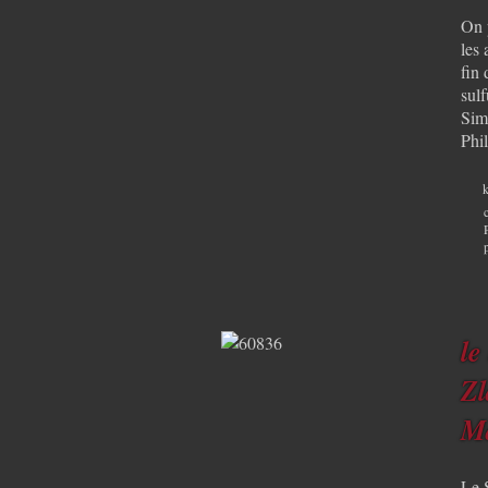
On 
les 
fin 
sul
Sim
Phi
k
le
Zl
Ma
Le S