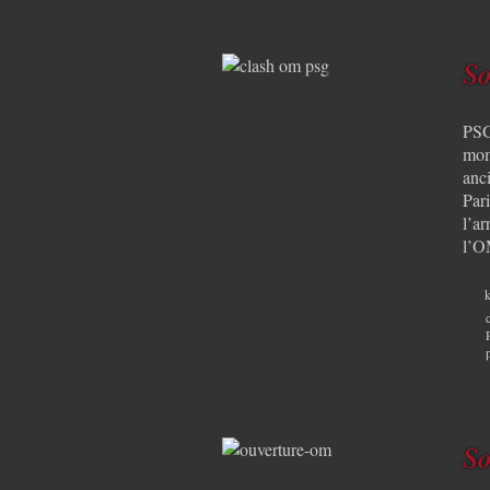
So
PSG
mom
anc
Par
l’ar
l’O
k
So