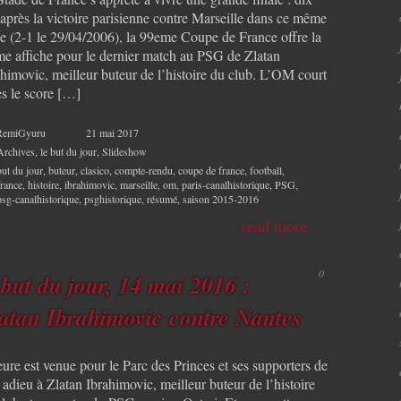
 après la victoire parisienne contre Marseille dans ce même
de (2-1 le 29/04/2006), la 99eme Coupe de France offre la
e affiche pour le dernier match au PSG de Zlatan
ahimovic, meilleur buteur de l’histoire du club. L’OM court
ès le score […]
RemiGyuru
21 mai 2017
Archives
,
le but du jour
,
Slideshow
but du jour
,
buteur
,
clasico
,
compte-rendu
,
coupe de france
,
football
,
france
,
histoire
,
ibrahimovic
,
marseille
,
om
,
paris-canalhistorique
,
PSG
,
psg-canalhistorique
,
psghistorique
,
résumé
,
saison 2015-2016
read more
0
 but du jour, 14 mai 2016 :
atan Ibrahimovic contre Nantes
ure est venue pour le Parc des Princes et ses supporters de
 adieu à Zlatan Ibrahimovic, meilleur buteur de l’histoire