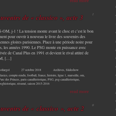
read more
1
uvenirs de « classico », acte 3
-OM, j-1 ! La tension monte avant le choc et c’est le bon
ent pour ouvrir à nouveau le livre des souvenirs des
iennes gloires parisiennes. Place à une période noire pour
is, les années 1990. Le PSG monte en puissance avec
rivée de Canal Plus en 1991 et devient le rival attitré de
M, […]
ollargol
27 octobre 2018
Archives
,
Slideshow
clasico
,
compte-rendu
,
football
,
france
,
histoire
,
ligue 1
,
marseille
,
om
,
Parc des Princes
,
paris-canalhistorique
,
PSG
,
psg-canalhistorique
,
psghistorique
,
résumé
,
saison 2015-2016
read more
0
uvenirs de « classico », acte 2