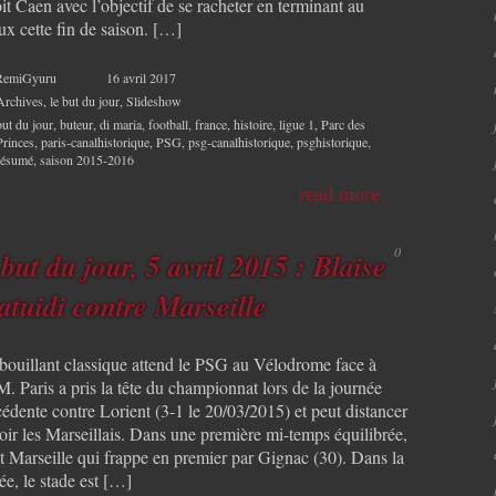
it Caen avec l’objectif de se racheter en terminant au
ux cette fin de saison. […]
RemiGyuru
16 avril 2017
Archives
,
le but du jour
,
Slideshow
but du jour
,
buteur
,
di maria
,
football
,
france
,
histoire
,
ligue 1
,
Parc des
Princes
,
paris-canalhistorique
,
PSG
,
psg-canalhistorique
,
psghistorique
,
résumé
,
saison 2015-2016
read more
0
 but du jour, 5 avril 2015 : Blaise
tuidi contre Marseille
bouillant classique attend le PSG au Vélodrome face à
. Paris a pris la tête du championnat lors de la journée
édente contre Lorient (3-1 le 20/03/2015) et peut distancer
oir les Marseillais. Dans une première mi-temps équilibrée,
st Marseille qui frappe en premier par Gignac (30). Dans la
ée, le stade est […]