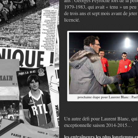
ans : Georges Peyroche lors de la pér
1979-1983, qui avait « tenu » un peu 
de trois ans et sept mois avant de jete
licencié.
prochaine étape pour Laurent Blanc : Pau
Un autre défi pour Laurent Blanc, qui 
exceptionnelle saison 2014-2015…
les entraîneurs les plus longtemps e