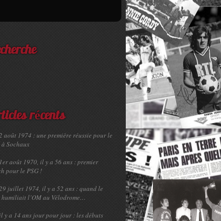
cherche
ticles récents
2 août 1974 : une première réussie pour le
 à Sochaux
1er août 1970, il y a 56 ans : premier
h pour le PSG !
29 juillet 1974, il y a 52 ans : quand le
 humiliait l’OM au Vélodrome…
il y a 14 ans jour pour jour : les débuts