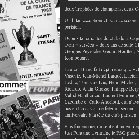
deux Trophées de champions, deux Co
Un bilan exceptionnel pour ce second 
parisien.
Depuis la remontée du club de la Capit
avoir « survécu » deux ans de suite à P
Georges Peyroche, Gérard Houllier, A
Kombouaré.
Laurent Blanc fait déjà mieux que Vel
Vasovic, Jean-Michel Larqué, Lucien
Leduc, Tomislav Ivic, Henri Michel,
Ricardo, Alain Giresse, Philippe Berg
Vahid Halilhodzic, Laurent Fournier,
Lacombe et Carlo Ancelotti, qui n’ava
pas eu l’occasion de fêter un second
anniversaire à la tête du club parisien.
Plus fou encore, un seul entraîneur de
Just Fontaine a entraîné le PSG plus d