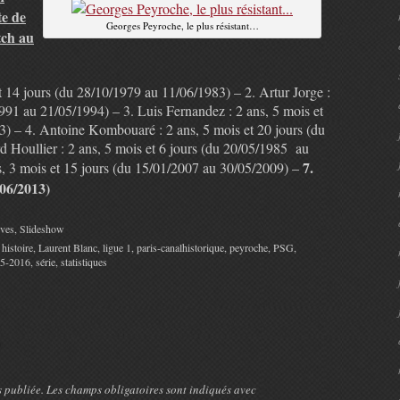
te de
Georges Peyroche, le plus résistant…
tch au
t 14 jours (du 28/10/1979 au 11/06/1983) – 2. Artur Jorge :
1991 au 21/05/1994) – 3. Luis Fernandez : 2 ans, 5 mois et
3) – 4. Antoine Kombouaré : 2 ans, 5 mois et 20 jours (du
 Houllier : 2 ans, 5 mois et 6 jours (du 20/05/1985 au
7.
s, 3 mois et 15 jours (du 15/01/2007 au 30/05/2009) –
/06/2013)
ves
,
Slideshow
,
histoire
,
Laurent Blanc
,
ligue 1
,
paris-canalhistorique
,
peyroche
,
PSG
,
15-2016
,
série
,
statistiques
e
s publiée. Les champs obligatoires sont indiqués avec