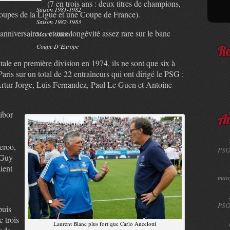
(7 en trois ans : deux titres de champions,
Saison 1981-1982
upes de la Ligue et une Coupe de France).
Saison 1982-1983
anniversaire… et une longévité assez rare sur le banc
Match Amical
Coupe D’Europe
Re
ale en première division en 1974, ils ne sont que six à
aris sur un total de 22 entraîneurs qui ont dirigé le PSG :
rtur Jorge, Luis Fernandez, Paul Le Guen et Antoine
ibor
Ar
eroo,
PSG
 Guy
ient
matc
PSG
puis
e trois
Laurent Blanc plus fort que Carlo Ancelotti