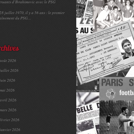
truants d’Ibrahimovic avec le PSG
28 juillet 1970, il y a 56 ans : le premier
raînement du PSG…
chives
août 2026
juillet 2026
juin 2026
mai 2026
avril 2026
mars 2026
février 2026
janvier 2026