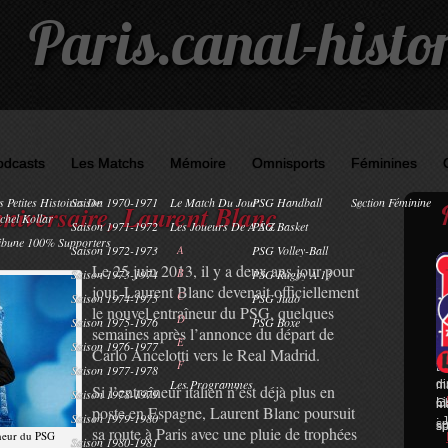
Paris.canal-histo
odcasts
Les Matchs
Mémoire
Omnisports
Féminines
s Petites Histoires De
Saison 1970-1971
Le Match Du Jour
PSG Handball
Section Féminine
0
niversaire, Laurent Blanc
chel Kollar
Saison 1971-1972
Les Joueurs De A À Z
PSG Basket
ibune 100% Supporters
Saison 1972-1973
A
PSG Volley-Ball
Le 25 juin 2013, il y a deux ans jour pour
B
Saison 1973-1974
PSG Rugby À 13
jour, Laurent Blanc devenait officiellement
C
Saison 1974-1975
PSG Judo
le nouvel entraîneur du PSG, quelques
D
Saison 1975-1976
PSG Boxe
semaines après l’annonce du départ de
E
Saison 1976-1977
RO
Carlo Ancelotti vers le Real Madrid.
F
N
19
Saison 1977-1978
Les Programmes
di
ma
Si l’entraîneur italien n’est déjà plus en
Saison 1978-1979
Li
C
ma
ma
poste en Espagne, Laurent Blanc poursuit
Saison 1979-1980
: 
sp
sp
sp
sa route à Paris avec une pluie de trophées
îneur du PSG
Saison 1980-1981