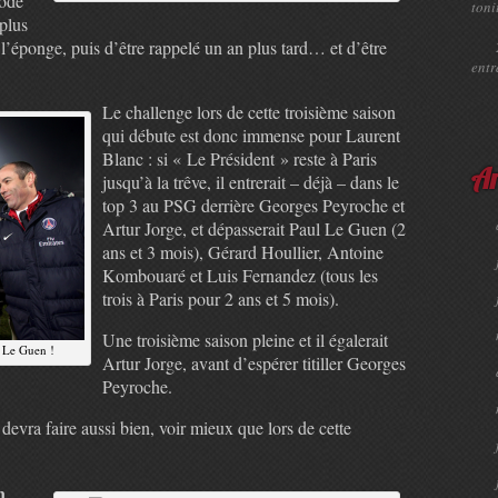
iode
toni
plus
r l’éponge, puis d’être rappelé un an plus tard… et d’être
ent
Le challenge lors de cette troisième saison
qui débute est donc immense pour Laurent
Blanc : si « Le Président » reste à Paris
Ar
jusqu’à la trêve, il entrerait – déjà – dans le
top 3 au PSG derrière Georges Peyroche et
Artur Jorge, et dépasserait Paul Le Guen (2
ans et 3 mois), Gérard Houllier, Antoine
Kombouaré et Luis Fernandez (tous les
trois à Paris pour 2 ans et 5 mois).
Une troisième saison pleine et il égalerait
l Le Guen !
Artur Jorge, avant d’espérer titiller Georges
Peyroche.
devra faire aussi bien, voir mieux que lors de cette
n