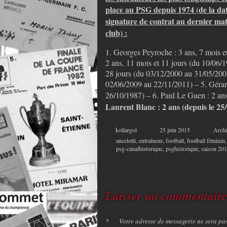
place au PSG depuis 1974 (de la da
signature de contrat au dernier ma
club) :
1. Georges Peyroche : 3 ans, 7 mois e
2 ans, 11 mois et 11 jours (du 10/06/
28 jours (du 03/12/2000 au 31/05/200
02/06/2009 au 22/11/2011) – 5. Gérard
26/10/1987) – 6. Paul Le Guen : 2 an
Laurent Blanc : 2 ans (depuis le 25
kollargol
25 juin 2015
Archi
ancelotti
,
entraîneur
,
football
,
football féminin
psg-canalhistorique
,
psghistorique
,
saison 20
Laisser un commentair
*
Votre adresse de messagerie ne sera pa