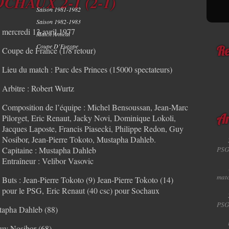
OCHAUX 2-1 (2-1)
Saison 1981-1982
Saison 1982-1983
mercredi 13 avril 1977
Match Amical
Coupe D’Europe
Coupe de France (1/8 retour)
Re
Lieu du match : Parc des Princes (15000 spectateurs)
Arbitre : Robert Wurtz
Composition de l’équipe : Michel Bensoussan, Jean-Marc
Pilorget, Eric Renaut, Jacky Novi, Dominique Lokoli,
Ar
Jacques Laposte, Francis Piasecki, Philippe Redon, Guy
Nosibor, Jean-Pierre Tokoto, Mustapha Dahleb.
Capitaine : Mustapha Dahleb
PSG
Entraîneur : Velibor Vasovic
matc
Buts : Jean-Pierre Tokoto (9) Jean-Pierre Tokoto (14)
pour le PSG, Eric Renaut (40 csc) pour Sochaux
PSG
tapha Dahleb (88)
Guy Nosibor (68)