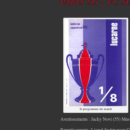
PARIS SG – FC S
le programme du match
Avertissements : Jacky Novi (55) Mus
Remplacement : Lionel Justier pour 