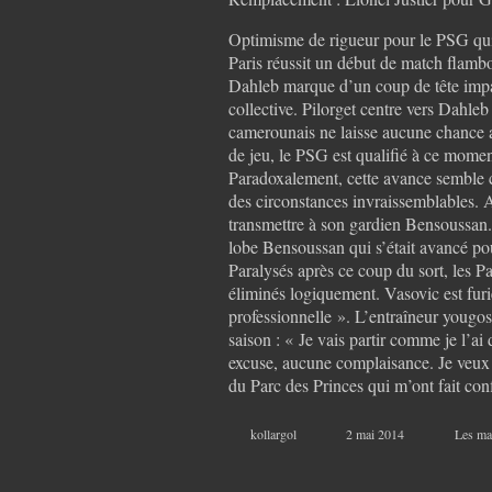
Optimisme de rigueur pour le PSG qui 
Paris réussit un début de match flam
Dahleb marque d’un coup de tête impar
collective. Pilorget centre vers Dahleb
camerounais ne laisse aucune chance a
de jeu, le PSG est qualifié à ce moment
Paradoxalement, cette avance semble c
des circonstances invraissemblables. 
transmettre à son gardien Bensoussan.
lobe Bensoussan qui s’était avancé pour
Paralysés après ce coup du sort, les P
éliminés logiquement. Vasovic est fur
professionnelle ». L’entraîneur yougos
saison : « Je vais partir comme je l’ai 
excuse, aucune complaisance. Je veux ê
du Parc des Princes qui m’ont fait con
kollargol
2 mai 2014
Les ma