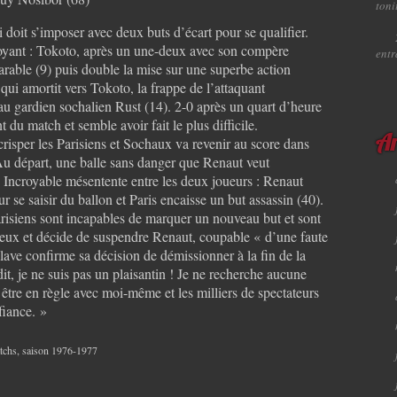
toni
doit s’imposer avec deux buts d’écart pour se qualifier.
boyant : Tokoto, après un une-deux avec son compère
ent
able (9) puis double la mise sur une superbe action
 qui amortit vers Tokoto, la frappe de l’attaquant
u gardien sochalien Rust (14). 2-0 après un quart d’heure
 du match et semble avoir fait le plus difficile.
Ar
risper les Parisiens et Sochaux va revenir au score dans
Au départ, une balle sans danger que Renaut veut
 Incroyable mésentente entre les deux joueurs : Renaut
 se saisir du ballon et Paris encaisse un but assassin (40).
arisiens sont incapables de marquer un nouveau but et sont
ieux et décide de suspendre Renaut, coupable « d’une faute
lave confirme sa décision de démissionner à la fin de la
dit, je ne suis pas un plaisantin ! Je ne recherche aucune
tre en règle avec moi-même et les milliers de spectateurs
fiance. »
tchs
,
saison 1976-1977