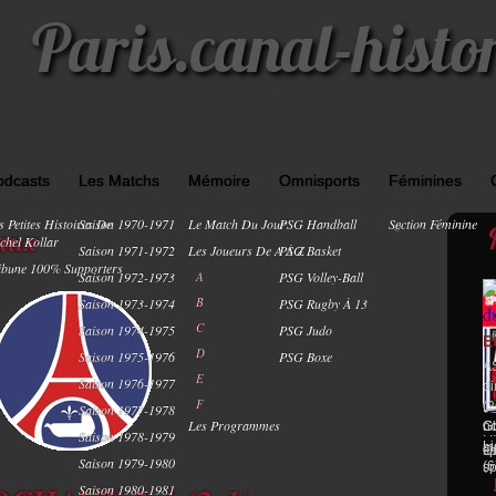
Paris.canal-histo
odcasts
Les Matchs
Mémoire
Omnisports
Féminines
s Petites Histoires De
Saison 1970-1971
Le Match Du Jour
PSG Handball
Section Féminine
0
aux
chel Kollar
Saison 1971-1972
Les Joueurs De A À Z
PSG Basket
ibune 100% Supporters
Saison 1972-1973
A
PSG Volley-Ball
B
Saison 1973-1974
PSG Rugby À 13
C
Saison 1974-1975
PSG Judo
-
E
D
Saison 1975-1976
PSG Boxe
A
A
PA
E
Saison 1976-1977
d
di
Ch
F
D2
- 
(2
Bo
Saison 1977-1978
Les Programmes
Ch
n
Gu
: ..
Saison 1978-1979
Li
ma
Co
sp
Saison 1979-1980
(6
sp
Saison 1980-1981