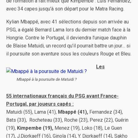
de formation a fait mieux que Kimpembe : Luis Fernandez,
avec 34 capes jusqu’à son départ pour le Matra Racing.
Kylian Mbappé, avec 41 sélections depuis son arrivée au
PSG, a égalé Bernard Lama lors du dernier match face à la
Hongrie. Contre le Portugal, il deviendra l’unique dauphin
de Blaise Matuidi, un record qu’il pourrait battre un jour… si
il poursuite son aventure sous les couleurs Rouge et Bleu.
Les
Mbappé à la poursuite de Matuidi ?
55 internationaux français du PSG avant France-
Portugal, par joueurs capés :
Matuidi (55), Lama (41),
Mbappé (41),
Fernandez (34),
Bats (33), Rocheteau (33), Roche (23), Perez (22), Guérin
(19),
Kimpembe (19),
Menez (19), Loko (18), Le Guen
(17), J.Djorkaeff (16), Ginola (14), Y. Djorkaeff (14), Sakho