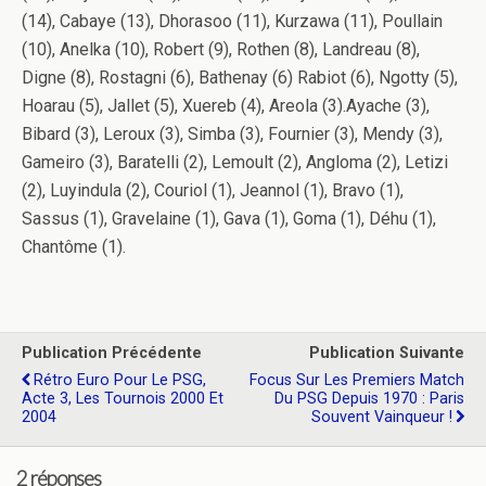
(14), Cabaye (13), Dhorasoo (11), Kurzawa (11), Poullain
(10), Anelka (10), Robert (9), Rothen (8), Landreau (8),
Digne (8), Rostagni (6), Bathenay (6) Rabiot (6), Ngotty (5),
Hoarau (5), Jallet (5), Xuereb (4), Areola (3).Ayache (3),
Bibard (3), Leroux (3), Simba (3), Fournier (3), Mendy (3),
Gameiro (3), Baratelli (2), Lemoult (2), Angloma (2), Letizi
(2), Luyindula (2), Couriol (1), Jeannol (1), Bravo (1),
Sassus (1), Gravelaine (1), Gava (1), Goma (1), Déhu (1),
Chantôme (1).
Publication Précédente
Publication Suivante
Rétro Euro Pour Le PSG,
Focus Sur Les Premiers Match
Acte 3, Les Tournois 2000 Et
Du PSG Depuis 1970 : Paris
2004
Souvent Vainqueur !
2 réponses