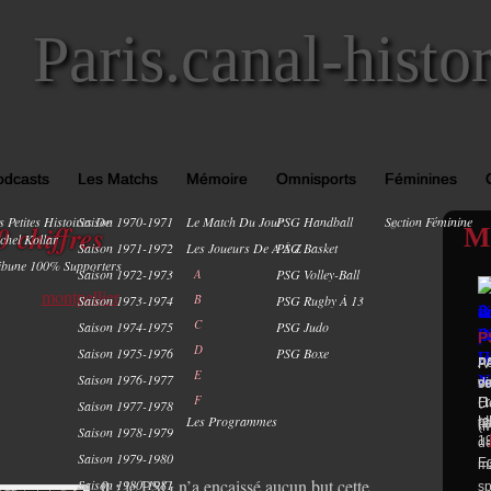
Paris.canal-histo
odcasts
Les Matchs
Mémoire
Omnisports
Féminines
s Petites Histoires De
Saison 1970-1971
Le Match Du Jour
PSG Handball
Section Féminine
0
 chiffres
M
chel Kollar
Saison 1971-1972
Les Joueurs De A À Z
PSG Basket
ibune 100% Supporters
Saison 1972-1973
A
PSG Volley-Ball
B
Saison 1973-1974
PSG Rugby À 13
C
Saison 1974-1975
PSG Judo
P
D
Saison 1975-1976
PSG Boxe
PA
A
PA
E
Saison 1976-1977
di
v
s
F
Fr
(1
Li
Saison 1977-1978
Les Programmes
LI
mu
t.
(2
(M
Saison 1978-1979
19
de
Saison 1979-1980
Eg
ma
0 :
le PSG n’a encaissé aucun but cette
Saison 1980-1981
sp