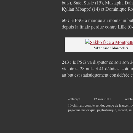
buts), Safet Susic (15), Mustapha Dah
Kylian Mbappé (14) et Dominique Roc
50 :
le PSG a marqué au moins un but l
depuis la finale perdue contre Lille (0
Sakho face à Montpellier
243 :
le PSG va disputer ce soir son
victoires, 28 nuls et 41 défaites, soit
au but est statistiquement considérée
kollargol
12 mai 2021
Archi
10 chiffres
,
compte-rendu
,
coupe de france
,
fo
psg-canalhistorique
,
psghistorique
,
record
,
sa