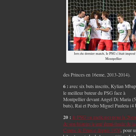
lors du dernier match, le PSG s’était imposé
Montpellier
des Princes en 16eme, 2013-2014).
6 :
avec six buts inscrits, Kylian Mbap
le meilleur buteur du PSG face à
Montpellier devant Angel Di Maria (5
buts), Rai et Pedro Miguel Pauleta (4 
20 :
le PSG va participer pour la 20em
de son histoire à une demi-finale de la
Coupe de France depuis 1970
, pour u