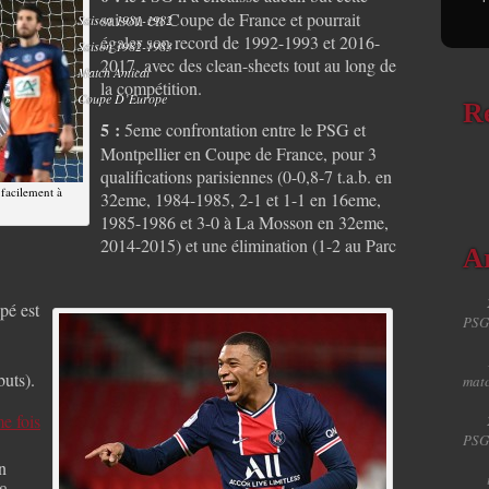
saison en Coupe de France et pourrait
Saison 1981-1982
égaler son record de 1992-1993 et 2016-
Saison 1982-1983
2017, avec des clean-sheets tout au long de
Match Amical
la compétition.
Coupe D’Europe
R
5 :
5eme confrontation entre le PSG et
Montpellier en Coupe de France, pour 3
qualifications parisiennes (0-0,8-7 t.a.b. en
 facilement à
32eme, 1984-1985, 2-1 et 1-1 en 16eme,
1985-1986 et 3-0 à La Mosson en 32eme,
2014-2015) et une élimination (1-2 au Parc
Ar
pé est
PSG
buts).
matc
e fois
PSG
n