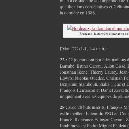
bilan à ce stade de la compétition de 
qualifications consécutives et 2 élimin
la dernière en 1986.
Bordeaux, la dernière élimination e
Evian TG (1-1, 1-4 t.a.b.)
22 :
22 joueurs ont porté les maillots
Barrabé, Bruno Carotti, Aliou Cissé, 
Jonathan Ikoné, Thierry Laurey, Jean
Lowitz, Nicolas Ouédec, Christian Pe
Benjamin Stambouli, Siaka Tiené et D
François Lemasson et Daniel Zorzetto
uniquement avec les équipes de jeun
28 :
avec 28 buts inscrits, François M
est le meilleur buteur du PSG en Cou
France. Il devance Edinson Cavani, Z
Ibrahimovic et Pedro Miguel Pauleta 