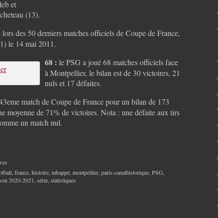
leb et
heteau (13).
ors des 50 derniers matches officiels de Coupe de France,
-1) le 14 mai 2011.
68 :
le PSG a joué 68 matches officiels face
à Montpellier, le bilan est de 30 victoires, 21
nuls et 17 défaites.
 243eme match de Coupe de France pour un bilan de 173
 une moyenne de 71% de victoires. Nota : une défaite aux tirs
 comme un match nul.
ves
otball
,
france
,
histoire
,
mbappé
,
montpellier
,
paris-canalhistorique
,
PSG
,
ison 2020-2021
,
série
,
statistiques