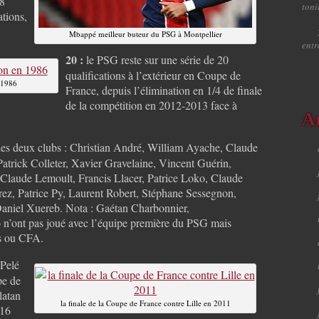
18
toni
ations,
Mbappé meilleur buteur du PSG à Montpellier
ent
20 :
le PSG reste sur une série de 20
qualifications à l’extérieur en Coupe de
n 1986
France, depuis l’élimination en 1/4 de finale
de la compétition en 2012-2013 face à
A
 des deux clubs : Christian André, William Ayache, Claude
Patrick Colleter, Xavier Gravelaine, Vincent Guérin,
-Claude Lemoult, Francis Llacer, Patrice Loko, Claude
rez, Patrice Py, Laurent Robert, Stéphane Sessegnon,
aniel Xuereb. Nota : Gaétan Charbonnier,
 n’ont pas joué avec l’équipe première du PSG mais
es ou CFA.
’Pelé
pe de
latan
la finale de la Coupe de France contre Lille en 2011
(16