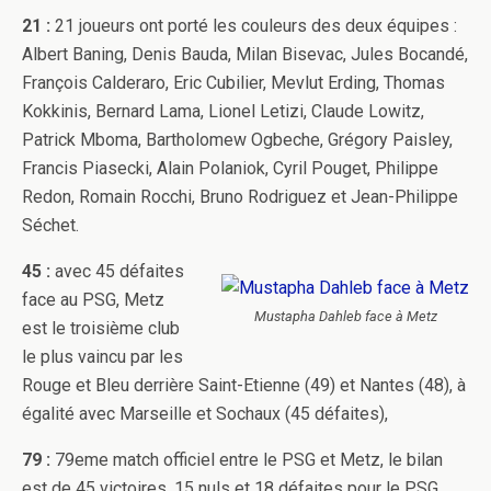
21 :
21 joueurs ont porté les couleurs des deux équipes :
Albert Baning, Denis Bauda, Milan Bisevac, Jules Bocandé,
François Calderaro, Eric Cubilier, Mevlut Erding, Thomas
Kokkinis, Bernard Lama, Lionel Letizi, Claude Lowitz,
Patrick Mboma, Bartholomew Ogbeche, Grégory Paisley,
Francis Piasecki, Alain Polaniok, Cyril Pouget, Philippe
Redon, Romain Rocchi, Bruno Rodriguez et Jean-Philippe
Séchet.
45 :
avec 45 défaites
face au PSG, Metz
Mustapha Dahleb face à Metz
est le troisième club
le plus vaincu par les
Rouge et Bleu derrière Saint-Etienne (49) et Nantes (48), à
égalité avec Marseille et Sochaux (45 défaites),
79 :
79eme match officiel entre le PSG et Metz, le bilan
est de 45 victoires, 15 nuls et 18 défaites pour le PSG.