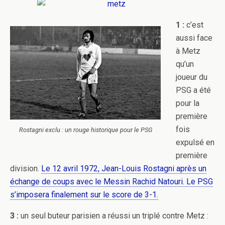
1 :
c’est
aussi face
à Metz
qu’un
joueur du
PSG a été
pour la
première
fois
Rostagni exclu : un rouge historique pour le PSG
expulsé en
première
division.
Le 12 avril 1972, Jean-Louis Rostagni après un
échange de coups avec le Messin Rachid Natouri. Le PSG
s’imposera finalement sur le score de 3-1.
3 :
un seul buteur parisien a réussi un triplé contre Metz :