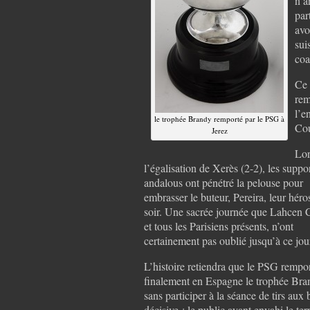
n’a
par
avo
sui
coa
Ce 
rem
l’e
le trophée Brandy remporté par le PSG à
Cou
Jerez
Lor
l’égalisation de Xerès (2-2), les suppo
andalous ont pénétré la pelouse pour
embrasser le buteur, Pereira, leur héro
soir. Une sacrée journée que Lahcen 
et tous les Parisiens présents, n’ont
certainement pas oublié jusqu’à ce jou
L’histoire retiendra que le PSG rempo
finalement en Espagne le trophée Bra
sans participer à la séance de tirs aux 
décisive : le public ayant envahi le terr