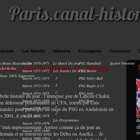
Paris.canal-histo
odcasts
Les Matchs
Mémoire
Omnisports
Féminines
s Petites Histoires De
Saison 1970-1971
Le Match Du Jour
PSG Handball
Section Féminine
0
3 ans, la belle histoire de Lahcen
chel Kollar
Saison 1971-1972
Les Joueurs De A À Z
PSG Basket
ibune 100% Supporters
Saison 1972-1973
A
PSG Volley-Ball
B
Saison 1973-1974
PSG Rugby À 13
1
C
Saison 1974-1975
PSG Judo
P
belle histoire du jour : l’immense joie de Lahcen Chakir,
S
A
di
D
Saison 1975-1976
PSG Boxe
ne défenseur pensionnaire de CFA, retenu par Luis
P
ja
D2
E
nandez pour participer au stage du PSG en Andalousie en
Saison 1976-1977
(0
: 
Le
F
s 2001, il y a 23 ans.
am
se
Saison 1977-1978
sp
Les Programmes
(1
ma
Saison 1978-1979
’était impressionnant. Arriver comme ça du jour au
: 
sp
Saison 1979-1980
demain et se retrouver avec les Déhu ou Anelka… Je
Ar
Saison 1980-1981