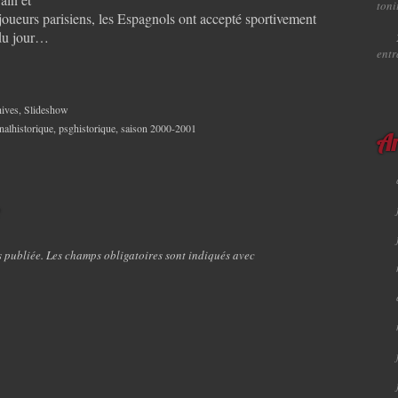
toni
 joueurs parisiens, les Espagnols ont accepté sportivement
 du jour…
ent
ives
,
Slideshow
nalhistorique
,
psghistorique
,
saison 2000-2001
Ar
e
s publiée. Les champs obligatoires sont indiqués avec