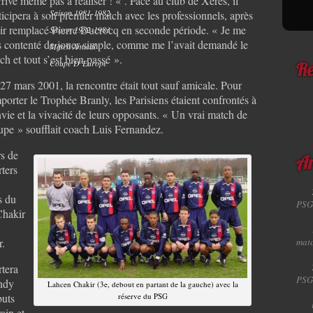
rrive même pas à réaliser ! « . Face au club de Xerès, il
Saison 1981-1982
ticipera à son premier match avec les professionnels, après
ir remplacé Pierre Ducrocq en seconde période. « Je me
Saison 1982-1983
s contenté de jouer simple, comme me l’avait demandé le
Match Amical
ch et tout s’est bien passé ».
Coupe D’Europe
Re
27 mars 2001, la rencontre était tout sauf amicale. Pour
porter le Trophée Branly, les Parisiens étaient confrontés à
nvie et la vivacité de leurs opposants. « Un vrai match de
pe » soufflait coach Luis Fernandez.
s de
Ar
rters
s du
PSG
Chakir
r.
matc
rtera
PSG
ndy
Lahcen Chakir (3e, debout en partant de la gauche) avec la
buts
réserve du PSG
ain et