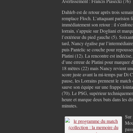
Avertissement : Francis Piasecki (76)
Dahleb est de retour après trois semai
remplace Floch. L’attaquant parisien f
immédiatement son retour : il s’enfon
lorrain, s’appuie sur Dogliani et marq
l’extérieur du pied gauche (5). Soixan
tard, Nancy égalise par l’intermédiair
puis Pantelic se couche pour repousse
Platini (12). La rencontre est indécise
d’une erreur de Platini pour marquer 
18 mètres (22) mais Nancy revient une
score juste avant la mi-temps par Di C
pause, les Lorrains prennent le match 
sauve son équipe sur une frappe lointa
(70). Le PSG, supérieur techniquemen
heure et marque deux buts dans les di
minutes.
Sur 
Mout
pass