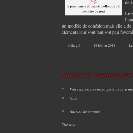
de l
le programme du match (collection : la
memoire du psg)
Le P
l’an
un modèle de cohésion mais elle a de fo
éléments leur sont tant soit peu favor
kollargol
18 février 2014
Le
Laisser un commentair
*
Votre adresse de messagerie ne sera pa
*
Nom
*
Adresse de contact
Site web