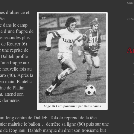
toni
nes d’absence et
ête
ent
ce dans le camp
ue d’une frappe de
te secondes plus
e de Rouyer (6)
A
r une reprise de
, Dahleb profite
d’une frappe aux
 nouvelle fois au
aro (40). Après la
en main, Pantelic
ine de Platini
t, attend son
x dernières
Ange Di Caro poursuivit par Denis Bauda
un long centre de Dahleb, Tokoto reprend de la tête.
ier maitrise le ballon… derrière sa ligne (80) puis sur une
e de Dogliani, Dahleb marque du droit son troisième but