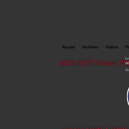
Accueil
Archives
Vidéos
P
Le
08/11/1975 Nancy-PS
Mi
Tr