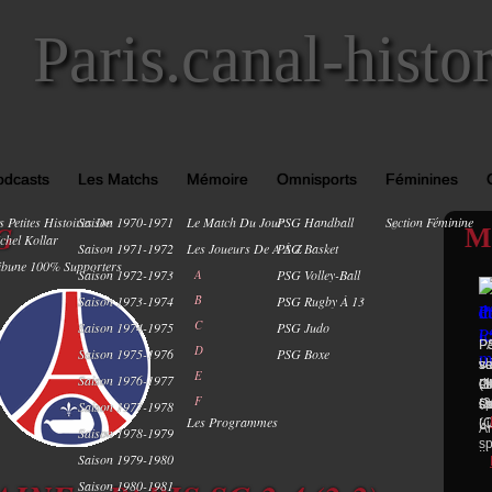
Paris.canal-histo
odcasts
Les Matchs
Mémoire
Omnisports
Féminines
s Petites Histoires De
Saison 1970-1971
Le Match Du Jour
PSG Handball
Section Féminine
0
G
M
chel Kollar
Saison 1971-1972
Les Joueurs De A À Z
PSG Basket
ibune 100% Supporters
Saison 1972-1973
A
PSG Volley-Ball
B
Saison 1973-1974
PSG Rugby À 13
C
Saison 1974-1975
PSG Judo
P
P
PS
D
Saison 1975-1976
PSG Boxe
U
v
s
s
E
Saison 1976-1977
d
PA
Ch
(1
Li
F
(3
s
Pa
Ou
sp
Saison 1977-1978
Les Programmes
(C
Li
Ar
Saison 1978-1979
sp
...
Saison 1979-1980
Saison 1980-1981