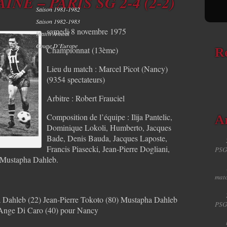
NE – PARIS SG 2-4 (2-2)
Saison 1981-1982
Saison 1982-1983
samedi 8 novembre 1975
Match Amical
Coupe D’Europe
Championnat (13ème)
R
Lieu du match : Marcel Picot (Nancy)
(9354 spectateurs)
Arbitre : Robert Frauciel
Composition de l’équipe : Ilija Pantelic,
Ar
Dominique Lokoli, Humberto, Jacques
Bade, Denis Bauda, Jacques Laposte,
Francis Piasecki, Jean-Pierre Dogliani,
PSG
, Mustapha Dahleb.
matc
 Dahleb (22) Jean-Pierre Tokoto (80) Mustapha Dahleb
PSG
) Ange Di Caro (40) pour Nancy