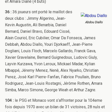
et Amara Diané (4 buts)
36 :
36 joueurs ont porté le maillot des
deux clubs : Jimmy Algerino, Jean-
Abdou Diallo
Kevin Augustin, Ali Benarbia, Daniel
Bernard, Daniel Bravo, Edouard Cissé,
Alain Couriol, Eric Cubilier, Omar Da Fonseca, James
Debbah, Abdou Diallo, Youri Djorkaeff, Jean-Pierre
Dogliani, Louis Floch, Marcelo Gallardo, Franck Gava,
Xavier Gravelaine, Bernard Guignedoux, Ludovic Giuly,
Layvin Kurzawa, Yvon Leroux, Mickael Madar, Kylian
Mbappé, Jéremy Menez, Nenê, Alex Nyarko, Christian
Perez, José Karl Pierre-Fanfan, Fabrice Poullain, Bruno
Rodriguez, Jean-Louis Rostagni, Jérôme Rothen, Amara
Simba, Marco Simone, George Weah et Arthur Zagre.
104 :
le PSG et Monaco vont s’affronter pour la 104eme
fois depuis 1970 avec un bilan de 31 victoires, 28 nuls et