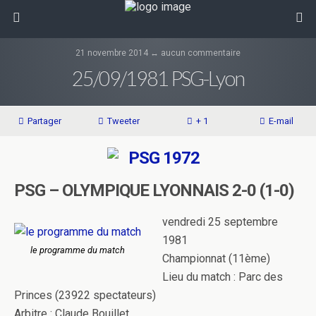
21 novembre 2014 ↔ aucun commentaire
25/09/1981 PSG-Lyon
Partager
Tweeter
+ 1
E-mail
PSG – OLYMPIQUE LYONNAIS 2-0 (1-0)
vendredi 25 septembre
1981
le programme du match
Championnat (11ème)
Lieu du match : Parc des
Princes (23922 spectateurs)
Arbitre : Claude Bouillet