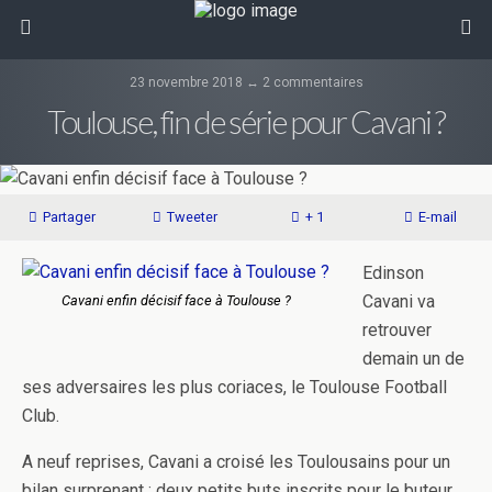
23 novembre 2018 ↔ 2 commentaires
Toulouse, fin de série pour Cavani ?
Partager
Tweeter
+ 1
E-mail
Edinson
Cavani va
Cavani enfin décisif face à Toulouse ?
retrouver
demain un de
ses adversaires les plus coriaces, le Toulouse Football
Club.
A neuf reprises, Cavani a croisé les Toulousains pour un
bilan surprenant : deux petits buts inscrits pour le buteur