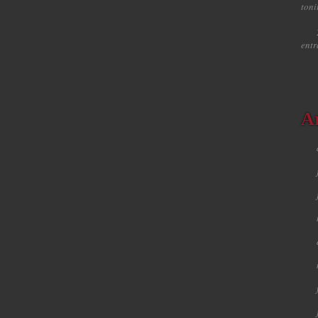
toni
ent
A