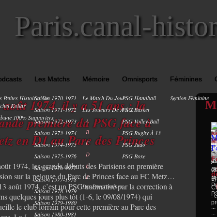
Paris.canal-histo
odcasts
Les Matchs
Mémoire
Omnisports
Féminines
s Petites Histoires De
Saison 1970-1971
Le Match Du Jour
PSG Handball
Section Féminine
0
 août 1974, il y a 51 ans : la
M
chel Kollar
Saison 1971-1972
Les Joueurs De A À Z
PSG Basket
ibune 100% Supporters
ande première du PSG face à
Saison 1972-1973
A
PSG Volley-Ball
B
Saison 1973-1974
PSG Rugby À 13
s
tz en D1 au Parc des Princes
M
C
Saison 1974-1975
PSG Judo
To
PA
FC
sa
D
Saison 1975-1976
PSG Boxe
F
d
ja
en
août 1974, les grands débuts des Parisiens en première
E
Saison 1976-1977
(2
du
P
d
ision sur la pelouse du Parc de Princes face au FC Metz…
F
Pr
(9
Saison 1977-1978
1
13 août 1974, c’est un PSG traumatisé par la correction à
Pr
Les Programmes
C
Saison 1978-1979
PS
ms quelques jours plus tôt (1-6, le 09/08/1974) qui
: 
Saison 1979-1980
pr
eille le club lorrain pour cette première au Parc des
...
...
Saison 1980-1981
nces. La […]