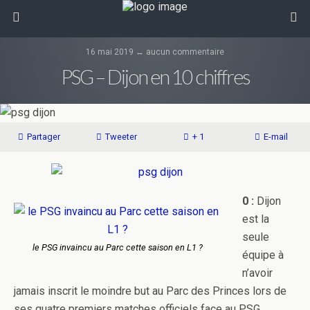
16 mai 2019 ↔ aucun commentaire
PSG – Dijon en 10 chiffres
Partager
Tweeter
+ 1
E-mail
0 :
Dijon
est la
seule
le PSG invaincu au Parc cette saison en L1 ?
équipe à
n’avoir
jamais inscrit le moindre but au Parc des Princes lors de
ses quatre premiers matches officiels face au PSG.