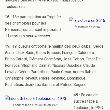
matches officiels (14 victoires, 1 nul) face aux
Toulousains.
16 :
16e participation au Trophée
des champions pour les
la victoire en 2016
Parisiens, qui se sont imposés à
11 reprises pour 4 échecs.
19 :
19 joueurs ont porté le maillot des deux clubs : Serge
Aurier, Jack Bade, Gilles Brisson, François Calderaro,
Bruno Carotti, Clément Chantôme, José Cobos, Omar Da
Fonseca, Stéphane Dalmat, Nicolas Douchez, Claude
Lowitz, Cédric Pardeilhan, Paulo Cesar, Adrien Rabiot,
Christophe Revault, Pierre Reynaud, Dominique
Rocheteau, Jean-Luc Sassus et Patrice Ségura.
49 :
En cas de
succès face à
Léonetti face à Toulouse en 1973
Toulouse, le PSG