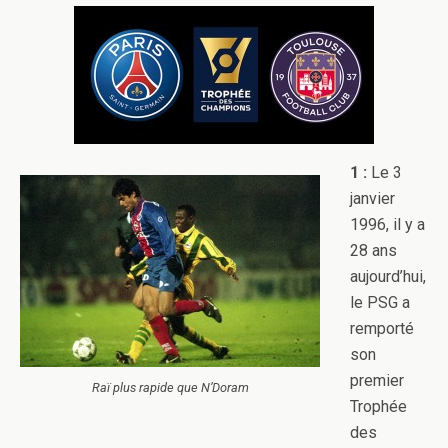
1 :
Le 3
janvier
1996, il y a
28 ans
aujourd’hui,
le PSG a
remporté
son
premier
Raï plus rapide que N’Doram
Trophée
des