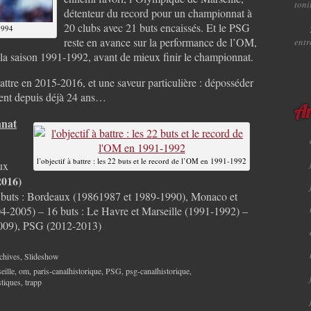
toni
détenteur du record pour un championnat à
20 clubs avec 21 buts encaissés. Et le PSG
1994
reste en avance sur la performance de l’OM,
ent
e la saison 1991-1992, avant de mieux finir le championnat.
ttre en 2015-2016, et une saveur particulière : déposséder
èdent depuis déjà 24 ans…
Ar
nnat
l’objectif à battre : les 22 buts et le record de l’OM en 1991-1992
ux
2016)
5 buts : Bordeaux (19861987 et 1989-1990), Monaco et
4-2005) – 16 buts : Le Havre et Marseille (1991-1992) –
2009), PSG (2012-2013)
chives
,
Slideshow
eille
,
om
,
paris-canalhistorique
,
PSG
,
psg-canalhistorique
,
stiques
,
trapp