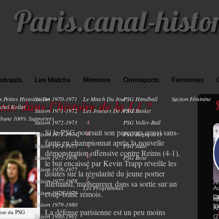
Paris.canal-histo
odcasts
Les Matchs
Mémoire
Omnisports
Féminines
s Petites Histoires De
Saison 1970-1971
Le Match Du Jour
PSG Handball
Section Féminine
0
nse dans l’histoire de la L1 ?
chel Kollar
Saison 1971-1972
Les Joueurs De A À Z
PSG Basket
ibune 100% Supporters
Saison 1972-1973
A
PSG Volley-Ball
Si le PSG poursuit son parcours quasi sans-
B
Saison 1973-1974
PSG Rugby À 13
1
faute en championnat après la nouvelle
C
Saison 1974-1975
PSG Judo
P
démonstration offensive contre Reims (4-1),
(1
D
Saison 1975-1976
PSG Boxe
le but encaissé par Kevin Trapp réveille les
Ch
E
Saison 1976-1977
PA
doutes sur la régularité du jeune portier
Ba
F
Ch
Saison 1977-1978
allemand, malheureux dans sa sortie sur un
Ar
Les Programmes
Au
coup-franc rémois.
Saison 1978-1979
ja
Co
: 
sp
Saison 1979-1980
Li
ma
Ar
La défense parisienne est un peu moins
ense du PSG
Saison 1980-1981
(2