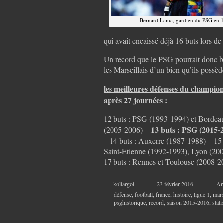
Bernard Lama, gardien du PSG en 
qui avait encaissé déjà 16 buts lors d
Un record que le PSG pourrait donc ba
les Marseillais d’un bien qu’ils poss
les meilleures défenses du champio
après 27 journées :
12 buts : PSG (1993-1994) et Bordea
13 buts : PSG (2015-
(2005-2006) –
– 14 buts : Auxerre (1987-1988) – 1
Saint-Etienne (1992-1993), Lyon (200
17 buts : Rennes et Toulouse (2008-
kollargol
23 février 2016
Ar
défense
,
football
,
france
,
histoire
,
ligue 1
,
mars
psghistorique
,
record
,
saison 2015-2016
,
stati