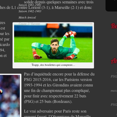
solide depuis quelques semaines avec trois
Saison 1981-1982
ches de L1 contre Lorient (3-1), à Marseille (2-1) et donc
Saison 1982-1983
Match Amical
tres
Coupe D’Europe
Re
est
ar les
né par
Ricardo
94,
n et
Ar
Trapp, des boulettes qui comptent…
Pas d’inquiétude encore pour la défense du
PSG
PSG 2015-2016, car les Parisiens version
1993-1994 et les Girondins avaient connu
une fin de championnat plus compliqué,
matc
pour finir avec respectivement 22 buts
(PSG) et 25 buts (Bordeaux).
PSG
Le vrai adversaire pour Paris reste son
ennemi favori, l’Olympique de Marseille,