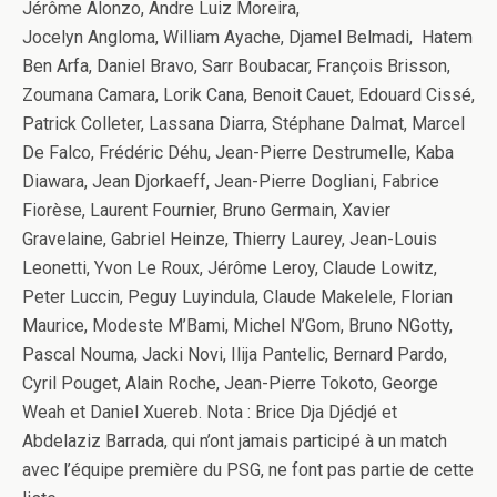
Jérôme Alonzo, Andre Luiz Moreira,
Jocelyn Angloma, William Ayache, Djamel Belmadi, Hatem
Ben Arfa, Daniel Bravo, Sarr Boubacar, François Brisson,
Zoumana Camara, Lorik Cana, Benoit Cauet, Edouard Cissé,
Patrick Colleter, Lassana Diarra, Stéphane Dalmat, Marcel
De Falco, Frédéric Déhu, Jean-Pierre Destrumelle, Kaba
Diawara, Jean Djorkaeff, Jean-Pierre Dogliani, Fabrice
Fiorèse, Laurent Fournier, Bruno Germain, Xavier
Gravelaine, Gabriel Heinze, Thierry Laurey, Jean-Louis
Leonetti, Yvon Le Roux, Jérôme Leroy, Claude Lowitz,
Peter Luccin, Peguy Luyindula, Claude Makelele, Florian
Maurice, Modeste M’Bami, Michel N’Gom, Bruno NGotty,
Pascal Nouma, Jacki Novi, Ilija Pantelic, Bernard Pardo,
Cyril Pouget, Alain Roche, Jean-Pierre Tokoto, George
Weah et Daniel Xuereb. Nota : Brice Dja Djédjé et
Abdelaziz Barrada, qui n’ont jamais participé à un match
avec l’équipe première du PSG, ne font pas partie de cette