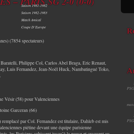
 – PARIS SG 2-0 (0-0)
Saison 1981-1982
Saison 1982-1983
Match Amical
Coupe D’Europe
R
nes) (7854 spectateurs)
aratelli, Philippe Col, Carlos Abel Braga, Eric Renaut,
ay, Luis Fernandez, Jean-Noël Huck, Nambatingué Toko,
Ar
.
PSG
e Vésir (58) pour Valenciennes
matc
toine Garceran (66)
n) remplacé par Col. Fernandez est titulaire, Dahleb est mis
PSG
alenciennes piétine devant une équipe parisienne
nés, les Parisiens subissent jusqu’à la pause et craquent au