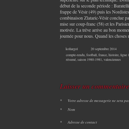
début de la seconde période : Baratell
frappe de Vésir (49) puis les Nordistes
combinaison Zlataric-Vésir conclue pa
mise sur coup-franc (58) et les Parisie
motivée. La trêve arrive au bon momen
journée pour nous. Quand les choses
kollargol
20 septembre 2014
compte-rendu
,
football
,
france
,
histoire
,
ligue 
résumé
,
saison 1980-1981
,
valenciennes
Laisser un commentair
*
Votre adresse de messagerie ne sera pa
*
Nom
*
Adresse de contact