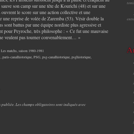
toni
i sauve son camp sur une tête de Kourichi (48) et sur une
 ouvrent le score sur une action collective et une
r une reprise de volée de Zaremba (53). Vésir double la
ent
ns sont battus par une équipe nordiste plus agressive et
t pour Peyroche, très philosophe : « Ce fut une mauvaise
 ne veulent pas tourner convenablement… »
A
Les matchs
,
saison 1980-1981
1
,
paris-canalhistorique
,
PSG
,
psg-canalhistorique
,
psghistorique
,
e
s publiée. Les champs obligatoires sont indiqués avec