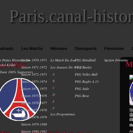
Paris.canal-histo
odcasts
Les Matchs
Mémoire
Omnisports
Féminines
s Petites Histoires De
Saison 1970-1971
Le Match Du Jour
PSG Handball
Section Féminine
0
nnes-PSG
M
chel Kollar
Saison 1971-1972
Les Joueurs De A À Z
PSG Basket
ibune 100% Supporters
Saison 1972-1973
A
PSG Volley-Ball
B
Saison 1973-1974
PSG Rugby À 13
C
Saison 1974-1975
PSG Judo
PA
D
Saison 1975-1976
PSG Boxe
s
LE
E
Saison 1976-1977
Li
1
F
ma
Saison 1977-1978
sp
Les Programmes
(1
28
sp
Saison 1978-1979
Ch
20
ma
Saison 1979-1980
st
du
Co
Saison 1980-1981
Ar