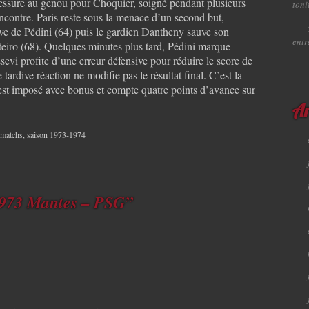
lessure au genou pour Choquier, soigné pendant plusieurs
toni
encontre. Paris reste sous la menace d’un second but,
ve de Pédini (64) puis le gardien Dantheny sauve son
ent
eiro (68). Quelques minutes plus tard, Pédini marque
vi profite d’une erreur défensive pour réduire le score de
tardive réaction ne modifie pas le résultat final. C’est la
’est imposé avec bonus et compte quatre points d’avance sur
Ar
 matchs
,
saison 1973-1974
1973 Mantes – PSG”