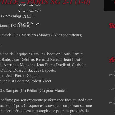
LLE – PARIS SG 2-1 (1-0)
Saison 1981-1982
Saison 1982-1983
 17 novembre 1973
Match Amical
Coupe D’Europe
onnat D2 (14ème)
Re
 match : Les Merisiers (Mantes) (3723 spectateurs)
 :
tion de l’équipe : Camille Choquier, Louis Cardiet,
 Bade, Jean Deloffre, Bernard Béreau, Jean-Louis
Ar
i, Armando Monteiro, Jean-Pierre Dogliani, Christian
Othniel Dossevi, Jacques Laposte.
ne : Jean-Pierre Dogliani
PSG
eur : Just Fontaine/Robert Vicot
matc
PSG, Samper (14) Pédini (72) pour Mantes
onfirme pas son excellente performance face au Red Star.
PSG
ocale (14) puis Choquier est sauvé par son poteau sur une
 première période est catastrophique pour les protégés de