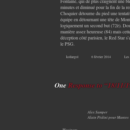
Fontaine, qui de plus craignent une b
minutes et diminué pour la fin de la r
Choquier détourne du pied une tentati
équipe en détournant une tête de Mont
logiquement un second but (72è). Dosse
manière assez heureuse (84) mais cette 
déception côté parisien, le Red Star s
le PSG.
kollargol
6 février 2014
Les
One
Response to “18/11/
Alex Samper
Alain Pédini pour Mantes
Wouiners