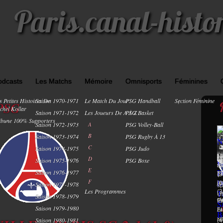
Paris.canal-histo
odcasts
Les Matchs
Mémoire
Omnisports
Féminines
s Petites Histoires De
Saison 1970-1971
Le Match Du Jour
PSG Handball
Section Féminine
1
 PSG
chel Kollar
Saison 1971-1972
Les Joueurs De A À Z
PSG Basket
ibune 100% Supporters
Saison 1972-1973
A
PSG Volley-Ball
B
Saison 1973-1974
PSG Rugby À 13
C
Saison 1974-1975
PSG Judo
P
N
D
Saison 1975-1976
PSG Boxe
ma
s
E
Saison 1976-1977
T
Li
(9
F
j
(8
Saison 1977-1978
sp
Les Programmes
(3
Uh
Saison 1978-1979
fé
Ch
Pr
Saison 1979-1980
Li
Au
sp
Saison 1980-1981
(4