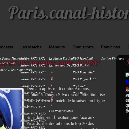
Paris.canal-histo
odcasts
Les Matchs
Mémoire
Omnisports
Féminines
s Petites Histoires De
Saison 1970-1971
Le Match Du Jour
PSG Handball
Section Féminine
0
 top 20 des matches joués au PSG
chel Kollar
Saison 1971-1972
Les Joueurs De A À Z
PSG Basket
ibune 100% Supporters
Saison 1972-1973
A
PSG Volley-Ball
B
Saison 1973-1974
PSG Rugby À 13
C
Saison 1974-1975
PSG Judo
Demain après-midi contre Amiens,
P
S
E
AC
PA
D
Saison 1975-1976
PSG Boxe
capitaine Thiago Silva devrait être titularisé
A
P
P
d
21
E
pour ce 10eme match de la saison en Ligue
Saison 1976-1977
s
v
d
C
du
F
1.
(1
(3
Ch
: 
Saison 1977-1978
sp
Les Programmes
(M
Pr
Ge
sp
Saison 1978-1979
Si le défenseur brésilien joue face aux
Saison 1979-1980
Picards, il entrerait dans le top 20 des
Saison 1980-1981