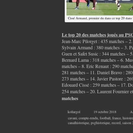
Cissé Armand, premier du dans ce top 20 dans 
Le top 20 des matches joués au PSG
Jean-Marc Pilorget : 435 matches – 2
Sylvain Armand : 380 matches – 3. P
Guen et Safet Susic : 344 matches – 5
Bernard Lama : 318 matches – 6. Mus
matches – 8. Eric Renaut : 290 matche
281 matches – 11. Daniel Bravo : 28
273 matches – 14. Javier Pastore : 2
Edouard Cissé : 259 matches – 17. D
254 matches – 20. Laurent Fournier e
matches
kollargol
19 octobre 2018
A
cavani
,
compte-rendu
,
football
,
france
,
histoire
canalhistorique
,
psghistorique
,
record
,
saison