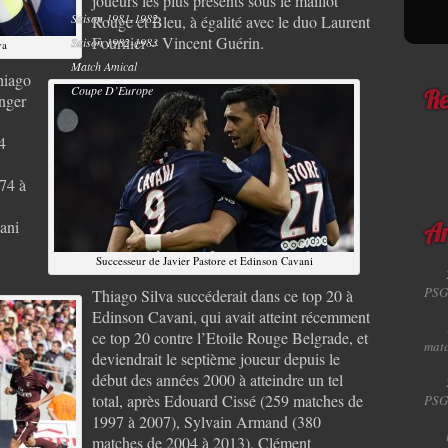
joueurs les plus présents sous le maillot
Saison 1981-1982
Rouge et Bleu, à égalité avec le duo Laurent
Fournier – Vincent Guérin.
Saison 1982-1983
va
Match Amical
hiago
Coupe D’Europe
Re
anger
4
74 à
ani
Ar
Successeur de Javier Pastore et Edinson Cavani
PSG
Thiago Silva succéderait dans ce top 20 à
Edinson Cavani, qui avait atteint récemment
ce top 20 contre l’Etoile Rouge Belgrade, et
matc
deviendrait le septième joueur depuis le
début des années 2000 à atteindre un tel
total, après Edouard Cissé (259 matches de
PSG
1997 à 2007), Sylvain Armand (380
matches de 2004 à 2013), Clément