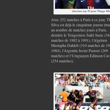
direction top 20 pour Thiago Sil
Avec 252 matches à Paris à ce jour, T
Silva est déjà le cinquième joueur étr
au nombre de matches joués à Paris,
derrière le Yougoslave Safet Susic (34
matches de 1982 à 1991), l’Algérien
Mustapha Dahleb (310 matches de 19
1984), l’Argentin Javier Pastore (269
matches) et l’Uruguayen Edinson Cav
(254 matches).