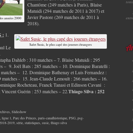
toni
Chantôme (249 matches à Paris), Blaise
Matuidi (294 matches de 2011 à 2017) et
Javier Pastore (269 matches de 2011 à
ent
les années 2000
2018).
 :
1.
.
Safet Susic, le plus capé des joueurs étrangers
aul Le
Ar
.
tapha Dahleb : 310 matches – 7. Blaise Matuidi : 295
s – 9. Joël Bats : 285 matches – 10. Dominique Baratelli :
0 matches – 12. Dominique Bathenay et Luis Fernandez :
69 matches - 15. Jean-Claude Lemoult : 266 matches – 16.
ominique Rocheteau, Franck Tanasi et Edinson Cavani :
Thiago Silva : 252
t Vincent Guérin : 253 matches – 22.
rchives
,
Slideshow
,
ligue 1
,
Parc des Princes
,
paris-canalhistorique
,
PSG
,
psg-
 2018-2019
,
série
,
statistiques
,
susic
,
thiago silva