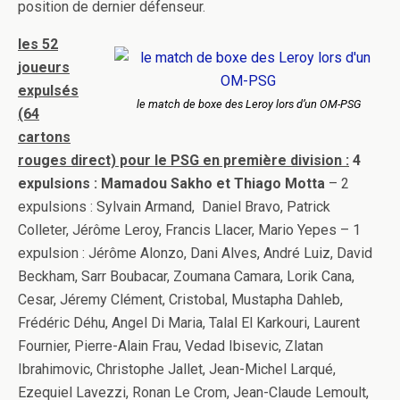
position de dernier défenseur.
les 52
joueurs
expulsés
le match de boxe des Leroy lors d’un OM-PSG
(64
cartons
rouges direct) pour le PSG en première division :
4
expulsions : Mamadou Sakho et Thiago Motta
– 2
expulsions : Sylvain Armand, Daniel Bravo, Patrick
Colleter, Jérôme Leroy, Francis Llacer, Mario Yepes – 1
expulsion : Jérôme Alonzo, Dani Alves, André Luiz, David
Beckham, Sarr Boubacar, Zoumana Camara, Lorik Cana,
Cesar, Jéremy Clément, Cristobal, Mustapha Dahleb,
Frédéric Déhu, Angel Di Maria, Talal El Karkouri, Laurent
Fournier, Pierre-Alain Frau, Vedad Ibisevic, Zlatan
Ibrahimovic, Christophe Jallet, Jean-Michel Larqué,
Ezequiel Lavezzi, Ronan Le Crom, Jean-Claude Lemoult,