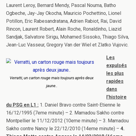
Laurent Leroy, Bernard Mendy, Pascal Nouma, Batho
Ogbeche, Jay-Jay Okocha, Mauricio Pochettino, Lionel
Potillon, Eric Rabesandratana, Adrien Rabiot, Rai, David
Rincon, Laurent Robert, Alain Roche, Ronaldinho, Liazid
Sandjak, Salvatore Sirigu, Mohamed Sissoko, Thiago Silva,
Jean-Luc Vasseur, Gregory Van der Wiel et Zlatko Vujovic.
Les
expulsés
les plus
Verratti, un carton rouge mais toujours après deux
rapides
jaune..
dans
l’histoire
du PSG en L1 :
1. Daniel Bravo contre Saint-Etienne le
16/12/1995 (7eme minute) – 2. Mamadou Sakho contre
Montpellier le 11/12/2012 (10eme minute) – 3. Mamadou
Sakho contre Nancy le 22/12/2010 (14eme minute) –
4.