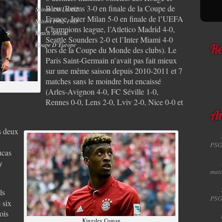
Bleu (Reims 3-0 en finale de la Coupe de
Saison 1981-1982
France, Inter Milan 5-0 en finale de l’UEFA
Saison 1982-1983
Champions league, l’Atletico Madrid 4-0,
Match Amical
Seattle Sounders 2-0 et l’Inter Miami 4-0
Coupe D’Europe
Re
lors de la Coupe du Monde des clubs). Le
Paris Saint-Germain n’avait pas fait mieux
sur une même saison depuis 2010-2011 et 7
matches sans le moindre but encaissé
(Arles-Avignon 4-0, FC Séville 1-0,
Rennes 0-0, Lens 2-0, Lviv 2-0, Nice 0-0 et
Ar
s deux
PSG
ucas
y
matc
ls
PSG
 six
ois
Kingsley Coman