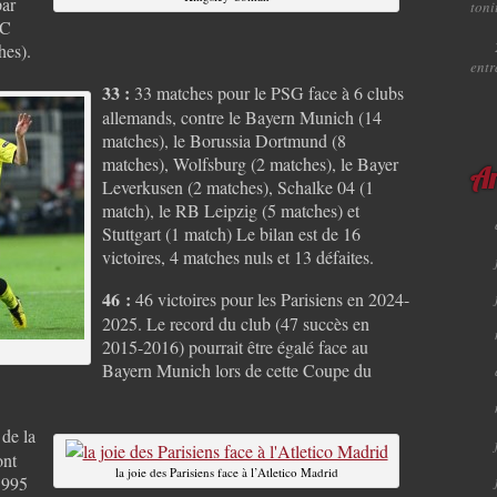
par
toni
FC
hes).
ent
33 :
33 matches pour le PSG face à 6 clubs
allemands, contre le Bayern Munich (14
matches), le Borussia Dortmund (8
matches), Wolfsburg (2 matches), le Bayer
Ar
Leverkusen (2 matches), Schalke 04 (1
match), le RB Leipzig (5 matches) et
Stuttgart (1 match) Le bilan est de 16
victoires, 4 matches nuls et 13 défaites.
46 :
46 victoires pour les Parisiens en 2024-
2025. Le record du club (47 succès en
2015-2016) pourrait être égalé face au
Bayern Munich lors de cette Coupe du
 de la
ont
la joie des Parisiens face à l’Atletico Madrid
1995