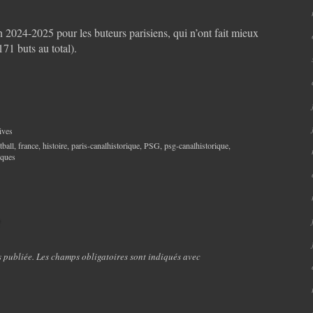
on 2024-2025 pour les buteurs parisiens, qui n’ont fait mieux
71 buts au total).
ives
tball
,
france
,
histoire
,
paris-canalhistorique
,
PSG
,
psg-canalhistorique
,
tiques
e
s publiée. Les champs obligatoires sont indiqués avec