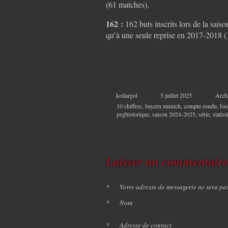
(61 matches).
162 :
162 buts inscrits lors de la sais
qu’à une seule reprise en 2017-2018 (1
kollargol
5 juillet 2025
Arch
10 chiffres
,
bayern munich
,
compte-rendu
,
foo
psghistorique
,
saison 2024-2025
,
série
,
statis
Laisser un commentair
*
Votre adresse de messagerie ne sera pa
*
Nom
*
Adresse de contact