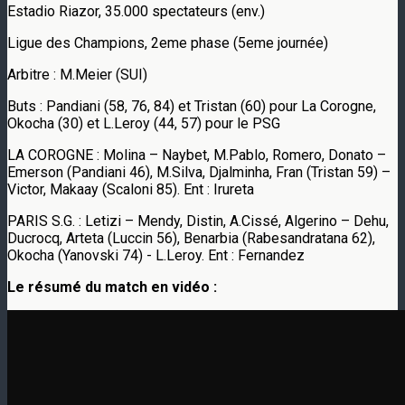
Estadio Riazor, 35.000 spectateurs (env.)
Ligue des Champions, 2eme phase (5eme journée)
Arbitre : M.Meier (SUI)
Buts : Pandiani (58, 76, 84) et Tristan (60) pour La Corogne,
Okocha (30) et L.Leroy (44, 57) pour le PSG
LA COROGNE : Molina – Naybet, M.Pablo, Romero, Donato –
Emerson (Pandiani 46), M.Silva, Djalminha, Fran (Tristan 59) –
Victor, Makaay (Scaloni 85). Ent : Irureta
PARIS S.G. : Letizi – Mendy, Distin, A.Cissé, Algerino – Dehu,
Ducrocq, Arteta (Luccin 56), Benarbia (Rabesandratana 62),
Okocha (Yanovski 74) - L.Leroy. Ent : Fernandez
Le résumé du match en vidéo :