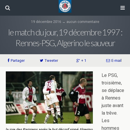
19 décembre 2016 ↔ aucun commentaire
le match du jour, 19 décembre 1997 :
Rennes-PSG, Algerino le sauveur
Partager
Tweeter
+ 1
E-mail
Le PSG,
troisième,
se déplace
à Rennes
juste avant
la trêve.
Les
hommes
la joie des Parisiens après le but décisif signé Algerino