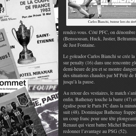
Carlos Bianchi, buteur lors du de
rendez-vous. Côté PFC, on dénombre 
(Benssousan, Huck, Justier, Beltramini
de Just Fontaine.
Le goleador Carlos Bianchi se crée la
sur penalty (16) dans une rencontre g
demi-heure de jeu et se montre dange
des situations chaudes par M’Pelé de l
jusqu’à la pause.
Au retour des vestiaires, le match s’a
enfin. Bathenay touche la barre (47) 
égalise pour le Paris FC dans la minut
suit (48). Dominique Bathenay frappe
un coup franc pour une tête plongeant
Renaut qui vient battre Michel Bensso
redonner l’avantage au PSG (52).