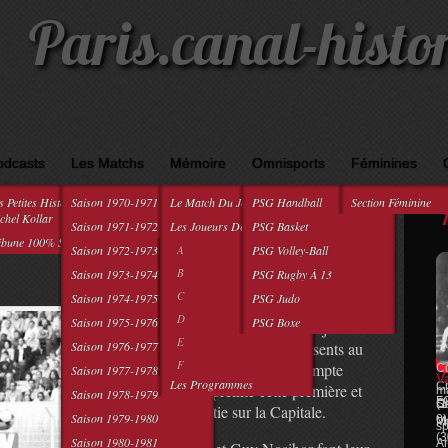
Paris.canal-histo
odcasts
Les Matchs
Mémoire
Omnisports
Féminines
s Petites Histoires De
Saison 1970-1971
Le Match Du Jour
PSG Handball
Section Féminine
0
août 1978 : PSG-PFC, le retour du
chel Kollar
Saison 1971-1972
Les Joueurs De A À Z
PSG Basket
ibune 100% Supporters
Saison 1972-1973
A
PSG Volley-Ball
B
Saison 1973-1974
PSG Rugby À 13
C
Saison 1974-1975
PSG Judo
Premier vrai derby 100% parisien entre le
D
Saison 1975-1976
PSG Boxe
PSG et son cousin du Paris FC, tout juste
E
promu. 25.000 spectateurs sont présents au
Saison 1976-1977
RE
F
Parc des Princes et le Paris S.G. compte
Co
Saison 1977-1978
V
Les Programmes
Ch
marquer de son empreinte cette première et
ma
Saison 1978-1979
F
Ch
(1
Sa
afficher sa suprématie sur la Capitale.
Saison 1979-1980
0
Me
Pr
sp
(3
Saison 1980-1981
Ar