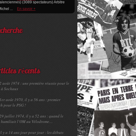
alenciennes) (3089 spectateurs) Arbitre
Michel ...
En savoir +
cherche
ticles récents
2 août 1974 : une première réussie pour le
 à Sochaux
1er août 1970, il y a 56 ans : premier
h pour le PSG !
29 juillet 1974, il y a 52 ans : quand le
 humiliait l’OM au Vélodrome…
il y a 14 ans jour pour jour : les débuts