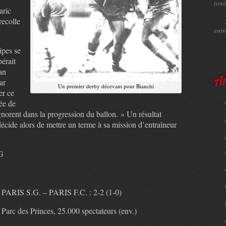
toni
aric
recolle
ent
ipes se
pérait
an
Ar
ar
Un premier derby décevant pour Bianchi
er ce
ée de
’ignorent dans la progression du ballon. » Un résultat
écide alors de mettre un terme à sa mission d’entraîneur
SG
PARIS S.G. – PARIS F.C. : 2-2 (1-0)
Parc des Princes, 25.000 spectateurs (env.)