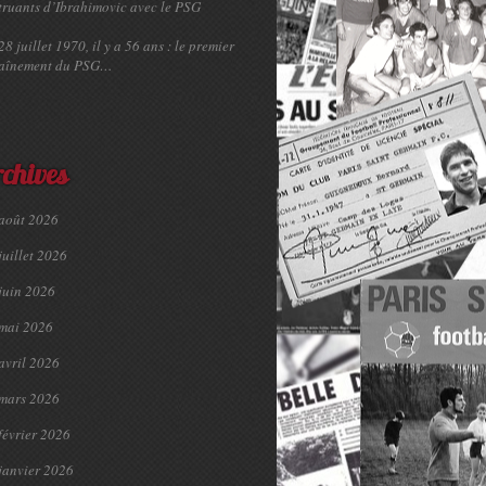
truants d’Ibrahimovic avec le PSG
28 juillet 1970, il y a 56 ans : le premier
raînement du PSG…
chives
août 2026
juillet 2026
juin 2026
mai 2026
avril 2026
mars 2026
février 2026
janvier 2026