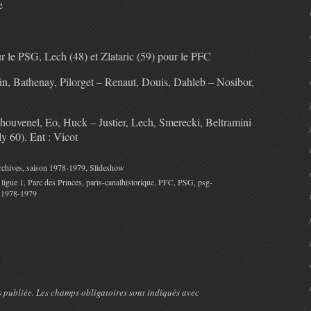
e
ur le PSG, Lech (48) et Zlataric (59) pour le PFC
n, Bathenay, Pilorget – Renaut, Douis, Dahleb – Nosibor,
ouvenel, Eo, Huck – Justier, Lech, Smerecki, Beltramini
y 60). Ent : Vicot
chives
,
saison 1978-1979
,
Slideshow
,
ligue 1
,
Parc des Princes
,
paris-canalhistorique
,
PFC
,
PSG
,
psg-
 1978-1979
e
s publiée. Les champs obligatoires sont indiqués avec