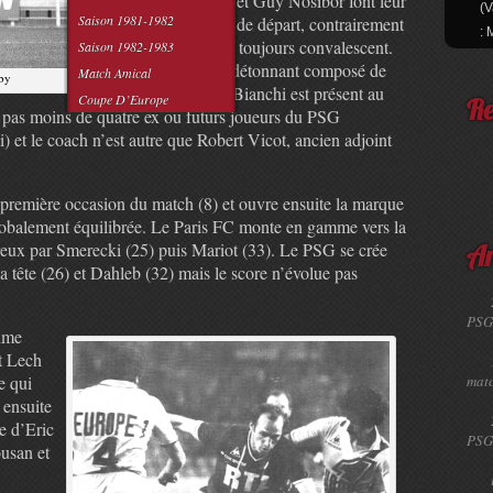
Jean-Pierre Adams et Guy Nosibor font leur
(V
Saison 1981-1982
retour dans le onze de départ, contrairement
: 
à François Brisson, toujours convalescent.
Saison 1982-1983
Le trio offensif et détonnant composé de
Match Amical
rby
Dahleb, M’Pelé et Bianchi est présent au
Coupe D’Europe
Re
pas moins de quatre ex ou futurs joueurs du PSG
) et le coach n’est autre que Robert Vicot, ancien adjoint
 première occasion du match (8) et ouvre ensuite la marque
lobalement équilibrée. Le Paris FC monte en gamme vers la
reux par Smerecki (25) puis Mariot (33). Le PSG se crée
Ar
a tête (26) et Dahleb (32) mais le score n’évolue pas
PSG
nime
et Lech
e qui
matc
 ensuite
e d’Eric
PSG
usan et