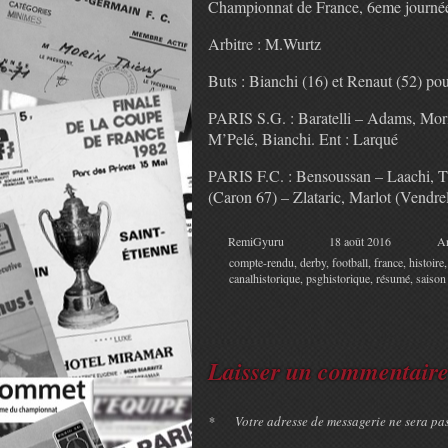
Championnat de France, 6eme journé
Arbitre : M.Wurtz
Buts : Bianchi (16) et Renaut (52) po
PARIS S.G. : Baratelli – Adams, Mori
M’Pelé, Bianchi. Ent : Larqué
PARIS F.C. : Bensoussan – Laachi, Th
(Caron 67) – Zlataric, Marlot (Vendrel
RemiGyuru
18 août 2016
Ar
compte-rendu
,
derby
,
football
,
france
,
histoire
canalhistorique
,
psghistorique
,
résumé
,
saison
Laisser un commentair
*
Votre adresse de messagerie ne sera pa