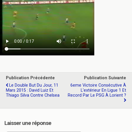
Publication Précédente
Publication Suivante
Le Double But Du Jour, 11
6eme Victoire Consécutive À
Mars 2015 : David Luiz Et
L'extérieur En Ligue 1 Et
Thiago Silva Contre Chelsea
Record Par Le PSG À Lorient ?
Laisser une réponse