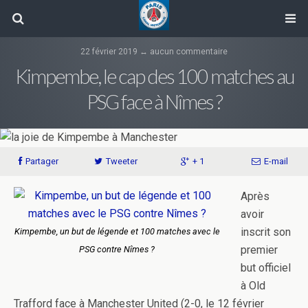
22 février 2019 ↔ aucun commentaire
Kimpembe, le cap des 100 matches au
PSG face à Nîmes ?
Partager
Tweeter
+ 1
E-mail
Après
avoir
inscrit son
Kimpembe, un but de légende et 100 matches avec le
premier
PSG contre Nîmes ?
but officiel
à Old
Trafford face à Manchester United (2-0, le 12 février