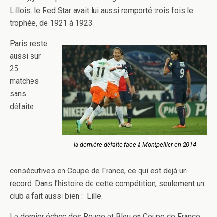
Lillois, le Red Star avait lui aussi remporté trois fois le
trophée, de 1921 à 1923.
Paris reste
aussi sur
25
matches
sans
défaite
la dernière défaite face à Montpellier en 2014
consécutives en Coupe de France, ce qui est déjà un
record. Dans l’histoire de cette compétition, seulement un
club a fait aussi bien : Lille.
Le dernier échec des Rouge et Bleu en Coupe de France