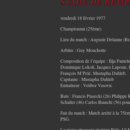
STADE DE REIMS 
vendredi 18 février 1977
Championnat (25ème)
Lieu du match : Auguste Delaune (Re
Arbitre : Guy Mouchotte
Composition de l’équipe : Ilija Pantel
Dominique Lokoli, Jacques Laposte, F
François M’Pelé, Mustapha Dahleb.
Capitaine : Mustapha Dahleb
Entraîneur : Velibor Vasovic
Buts : Francis Piasecki (26) Philipp
Schaller (46) Carlos Bianchi (56) po
Fait du match : Match arrêté à la 75è
PSG.
Le jeune attaquant algérien Rida Ali 