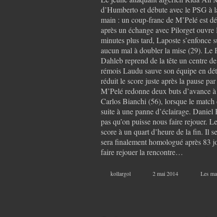
d’Humberto et débute avec le PSG à l
main : un coup-franc de M’Pelé est dé
après un échange avec Pilorget ouvre 
minutes plus tard, Laposte s’enfonce s
aucun mal à doubler la mise (29). Le
Dahleb reprend de la tête un centre de 
rémois Laudu sauve son équipe en dét
réduit le score juste après la pause p
M’Pelé redonne deux buts d’avance à 
Carlos Bianchi (56), lorsque le match e
suite à une panne d’éclairage. Daniel
pas qu’on puisse nous faire rejouer. L
score à un quart d’heure de la fin. Il s
sera finalement homologué après 83 jo
faire rejouer la rencontre…
kollargol
2 mai 2014
Les ma