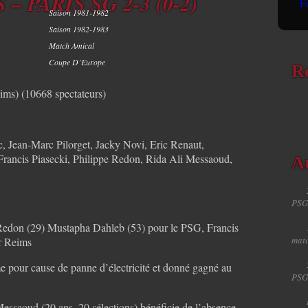
– PARIS SG 2-3 (0-2)
Saison 1981-1982
Saison 1982-1983
Match Amical
Coupe D’Europe
R
ims) (10668 spectateurs)
ic, Jean-Marc Pilorget, Jacky Novi, Eric Renaut,
rancis Piasecki, Philippe Redon, Rida Ali Messaoud,
Ar
PSG
e Redon (29) Mustapha Dahleb (53) pour le PSG, Francis
matc
ur Reims
me pour cause de panne d’électricité et donné gagné au
PSG
Messaoud (20 ans, 20 sélections) bénéficie de l’absence