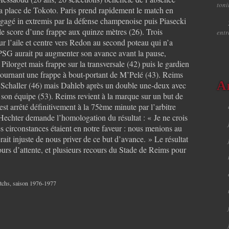
toni
a place de Tokoto. Paris prend rapidement le match en
gagé in extremis par la défense champenoise puis Piasecki
le score d’une frappe aux quinze mètres (26). Trois
ent
ur l’aile et centre vers Redon au second poteau qui n’a
 PSG aurait pu augmenter son avance avant la pause,
Pilorget mais frappe sur la transversale (42) puis le gardien
ournant une frappe à bout-portant de M’Pelé (43). Reims
A
ar Schaller (46) mais Dahleb après un double une-deux avec
son équipe (53). Reims revient à la marque sur un but de
st arrêté définitivement à la 75ème minute par l’arbitre
 Hechter demande l’homologation du résultat : « Je ne crois
es circonstances étaient en notre faveur : nous menions au
erait injuste de nous priver de ce but d’avance. » Le résultat
urs d’attente, et plusieurs recours du Stade de Reims pour
tchs
,
saison 1976-1977