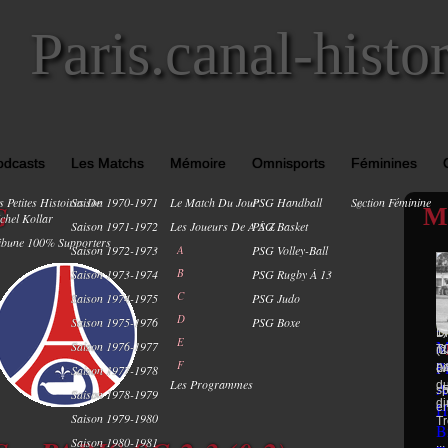
Paris.canal-histo
odcasts
Les Matchs
Mémoire
Omnisports
Féminines
s Petites Histoires De
Saison 1970-1971
Le Match Du Jour
PSG Handball
Section Féminine
0
G
M
chel Kollar
Saison 1971-1972
Les Joueurs De A À Z
PSG Basket
ibune 100% Supporters
Saison 1972-1973
A
PSG Volley-Ball
B
Saison 1973-1974
PSG Rugby À 13
s
V
C
Saison 1974-1975
PSG Judo
To
F
sa
D
Saison 1975-1976
PSG Boxe
1)
Di
E
Saison 1976-1977
T
m
(2
F
a
Li
(V
Saison 1977-1978
Les Programmes
du
sp
: 
Saison 1978-1979
di
en
Saison 1979-1980
Tr
Saison 1980-1981
...