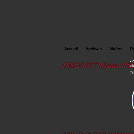
Accueil
Archives
Vidéos
P
Le
18/02/1977 Reims-PS
Mi
Tr