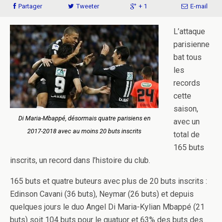
Partager
Tweeter
+ 1
E-mail
L’attaque
parisienne
bat tous
les
records
cette
saison,
Di Maria-Mbappé, désormais quatre parisiens en
avec un
2017-2018 avec au moins 20 buts inscrits
total de
165 buts
inscrits, un record dans l’histoire du club.
165 buts et quatre buteurs avec plus de 20 buts inscrits :
Edinson Cavani (36 buts), Neymar (26 buts) et depuis
quelques jours le duo Angel Di Maria-Kylian Mbappé (21
buts) soit 104 buts pour le quatuor et 63% des buts des