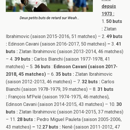
depuis
1973 :
Deux petits buts de retard sur Weah…
1.
50 buts
:
Zlatan
Ibrahimovic (saison 2015-2016, 51 matches) – 2.
49 buts
:
Edinson Cavani (saison 2016-2017, 50 matches)
–
3.
41
buts :
Zlatan Ibrahimovic (saison 2013-2014, 46 matches)
– 4.
39 buts :
Carlos Bianchi (saison 1977-1978, 41
matches) – 5.
36 buts
:
Edinson Cavani (saison 2017-
2018, 45 matches)
– 6
.
35 buts :
Zlatan Ibrahimovic
(saison 2012-2013, 46 matches) – 7.
32 buts :
Carlos
Bianchi (saison 1978-1979, 39 matches) – 8.
31 buts
:
François M’Pelé (saison 1974-1975, 46 matches),
Edinson Cavani (saison 2014-2015, 43 matches)
– 10.
30
buts :
Zlatan Ibrahimovic (saison 2014-2015, 37 matches)
– 11.
28 buts :
Pedro Miguel Pauleta (saison 2005-2006,
43 matches)
–
12.
27 buts :
Nenê (saison 2011-2012, 47