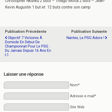
Christopher Nkunku 2 buts – Thiago Motta 2 buts – Jean-
Kevin Augustin 1 but et 12 buts contre son camp
Publication Précédente
Publication Suivante
Objectif 7 Victoires À
Nantes, Le PSG Adore !
Domicile En Début De
Championnat Pour Le PSG :
Du Jamais Depuis 16 Ans En
L1
Laisser une réponse
Nom*
Adresse e-mail*
Site Web