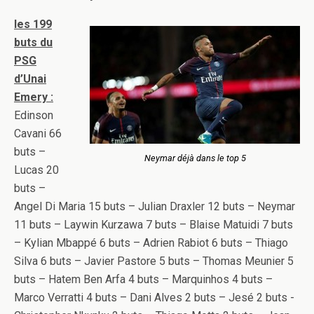
les 199
buts du
PSG
d’Unai
Emery :
Edinson
Cavani 66
buts –
Neymar déjà dans le top 5
Lucas 20
buts –
Angel Di Maria 15 buts – Julian Draxler 12 buts – Neymar
11 buts – Laywin Kurzawa 7 buts – Blaise Matuidi 7 buts
– Kylian Mbappé 6 buts – Adrien Rabiot 6 buts – Thiago
Silva 6 buts – Javier Pastore 5 buts – Thomas Meunier 5
buts – Hatem Ben Arfa 4 buts – Marquinhos 4 buts –
Marco Verratti 4 buts – Dani Alves 2 buts – Jesé 2 buts -