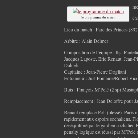
me
le programme du match
Co
Lieu du match : Parc des Princes (892
Arbitre : Alain Delmer
Composition de l’équipe : Ilija Pante
Jacques Laposte, Eric Renaut, Jean-P
Dahleb.
Capitaine : Jean-Pierre Dogliani
Entraîneur : Just Fontaine/Robert Vico
Buts : François M’Pelé (2 sp) Mustap
Remplacement : Jean Deloffre pour J
Renaut remplace Poli (blessé). Paris m
rapidement aux espoirs sochaliens, Fl
déséquilibré par le gardien sochalien
penalty logique est réussi par M’Pelé 