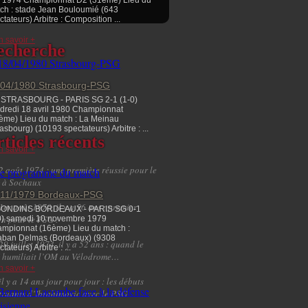
 1974 Championnat D2 (31ème) Lieu du
ch : stade Jean Bouloumié (643
ctateurs) Arbitre : Composition ...
n savoir +
echerche
/04/1980 Strasbourg-PSG
STRASBOURG - PARIS SG 2-1 (1-0)
dredi 18 avril 1980 Championnat
ème) Lieu du match : La Meinau
rasbourg) (10193 spectateurs) Arbitre : ...
ticles récents
n savoir +
2 août 1974 : une première réussie pour le
 à Sochaux
/11/1979 Bordeaux-PSG
1er août 1970, il y a 56 ans : premier
RONDINS BORDEAUX - PARIS SG 0-1
h pour le PSG !
0) samedi 10 novembre 1979
mpionnat (16ème) Lieu du match :
ban Delmas (Bordeaux) (9308
29 juillet 1974, il y a 52 ans : quand le
tateurs) Arbitre : ...
 humiliait l’OM au Vélodrome…
n savoir +
il y a 14 ans jour pour jour : les débuts
truants d’Ibrahimovic avec le PSG