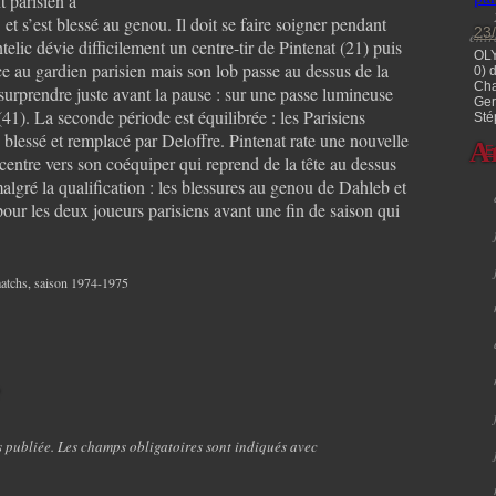
t parisien a
 et s’est blessé au genou. Il doit se faire soigner pendant
23
ent
lic dévie difficilement un centre-tir de Pintenat (21) puis
OLY
ace au gardien parisien mais son lob passe au dessus de la
0) 
Cha
 surprendre juste avant la pause : sur une passe lumineuse
Ger
41). La seconde période est équilibrée : les Parisiens
Sté
blessé et remplacé par Deloffre. Pintenat rate une nouvelle
A
E
t centre vers son coéquiper qui reprend de la tête au dessus
algré la qualification : les blessures au genou de Dahleb et
our les deux joueurs parisiens avant une fin de saison qui
atchs
,
saison 1974-1975
e
s publiée. Les champs obligatoires sont indiqués avec