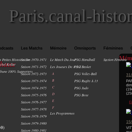
Paris.canal-histo
odcasts
Les Matchs
Mémoire
Omnisports
Féminines
Mémo
s Petites Histoires De
Saison 1970-1971
Le Match Du Jour
PSG Handball
Section Féminine
0
chaux
chel Kollar
Saison 1971-1972
Les Joueurs De A À Z
PSG Basket
ibune 100% Supporters
Saison 1972-1973
A
PSG Volley-Ball
31
B
Saison 1973-1974
PSG Rugby À 13
PAR
dim
C
Saison 1974-1975
PSG Judo
(19
(25
D
Saison 1975-1976
PSG Boxe
E
Saison 1976-1977
E
F
Saison 1977-1978
Les Programmes
Saison 1978-1979
15/
Saison 1979-1980
0)
VIT
Saison 1980-1981