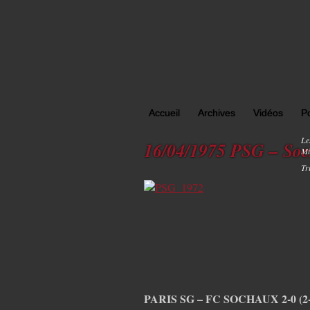
Accueil
Archives
Vidéos
P
Le
16/04/1975 PSG – So
Mi
Tr
PARIS SG – FC SOCHAUX 2-0 (2-