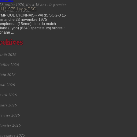
28 juillet 1970, il y a 56 ans : le premier
/11/1975 Lyon-PSG
raînement du PSG…
MPIQUE LYONNAIS - PARIS SG 2-0 (1-
dimanche 23 novembre 1975
mpionnat (15ème) Lieu du match :
land (Lyon) (6343 spectateurs) Arbitre :
phane ...
rchives
n savoir +
août 2026
juillet 2026
juin 2026
mai 2026
avril 2026
mars 2026
février 2026
janvier 2026
novembre 2025