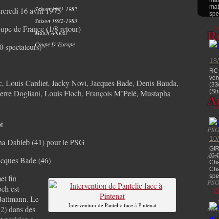
mai
mat
Saison 1981-1982
rcredi 16 avril 1975
spe
Saison 1982-1983
upe de France (1/8 retour)
E
Match Amical
R
Coupe D’Europe
0 spectateurs)
18
RC 
ven
lic, Louis Cardiet, Jacky Novi, Jacques Bade, Denis Bauda,
(33
ierre Dogliani, Louis Floch, François M’Pelé, Mustapha
(St
Ar
E
t
PSG
10
ha Dahleb (41) pour le PSG
GI
matc
(0-
acques Bade (46)
Cha
Cha
spec
et fin
PSG
och est
E
 Battmann. Le
Intervention de Pantelic face à Pintenat
(2) dans des
toni