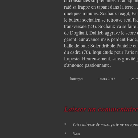
circonstances surprenantes. L’attaquan
raté sa frappe en tapant dans la terre…
quelques minutes. Sochaux réagit, Pante
le buteur sochalien se retrouve seul f
transversale (23). Sochaux va se faire
de Dogliani, Dahleb aggrave le score (
gèrent leur avance mais perdent Bade, 
balle de but : Soler dribble Pantelic e
du cadre (70). Inquiétude pour Paris m
Laposte. Heureusement, sans gravité p
s’annonce passionnante.
kollargol
1 mars 2013
Les m
Laisser un commentair
*
Votre adresse de messagerie ne sera pa
*
Nom