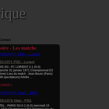
rique
Contact
ire - Les matchs
/01/1971 PSG - Lorient
IS SG - FC LORIENT 2-1 (0-0)
anche 31 janvier 1971 Championnat D2
ème) Lieu du match : Jean Bouin (Paris)
88 spectateurs) Arbitre ...
n savoir +
05/1974 Vittel - PSG
TEL - PARIS SG 0-2 (0-0) mercredi 15