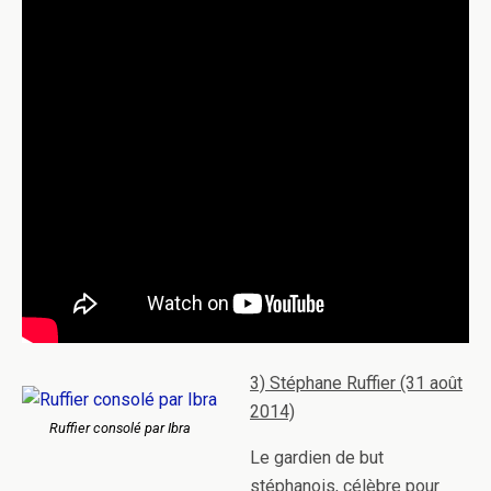
3) Stéphane Ruffier (31 août
2014)
Ruffier consolé par Ibra
Le gardien de but
stéphanois, célèbre pour