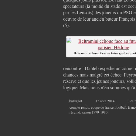
spectateurs (la moitié du stade est occ
par les Lensois), les joueurs du PSG 
oeuvre de leur ancien buteur François
(5).
Beltramini échoue face au futur gardien par
rencontre : Dahleb expédie un corner 
chances mais malgré cet échec, Peyr
réserve et que les jeunes joueurs, solli
logique. Mais nous n’en sommes qu’à l
kollargol
13 août 2014
Les 
compte-rendu
,
coupe de france
,
football
,
franc
résumé
,
saison 1979-1980