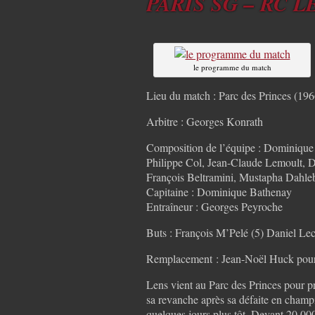
PARIS SG – RC LE
le programme du match
Lieu du match : Parc des Princes (196
Arbitre : Georges Konrath
Composition de l’équipe : Dominique B
Philippe Col, Jean-Claude Lemoult, D
François Beltramini, Mustapha Dahle
Capitaine : Dominique Bathenay
Entraîneur : Georges Peyroche
Buts : François M’Pelé (5) Daniel Le
Remplacement : Jean-Noël Huck pour 
Lens vient au Parc des Princes pour p
sa revanche après sa défaite en champ
quelques jours plus tôt. Devant 20.00