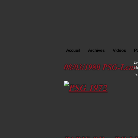
Accueil
Archives
Vidéos
P
Le
08/03/1980 PSG-Lens
Mi
Tr