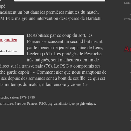
toni
upé
encaissent un but dans les premières minutes du match,
 M’Pelé malgré une intervention désespérée de Baratelli
ent
Déstabilisés par ce coup du sort, les
Parisiens encaissent un second but inscrit
par le meneur de jeu et capitaine de Lens,
A
isien Hédoire
Leclercq (61). Les protégés de Peyroche,
très fatigués, sont malheureux en fin de
direct sur la transversale (76). Le PSG a compromis ses
oche garde espoir : « Comment nier que nous manquons de
cités depuis des semaines sont à bout de souffle, ce qui est
a mi-temps du match, il faut encore y croire ! »
matchs
,
saison 1979-1980
e
,
histoire
,
Parc des Princes
,
PSG
,
psg-canalhistorique
,
psghistorique
,