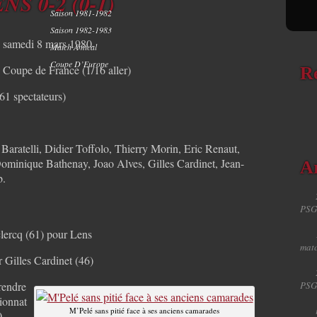
NS 0-2 (0-1)
Saison 1981-1982
Saison 1982-1983
samedi 8 mars 1980
Match Amical
Coupe D’Europe
Coupe de France (1/16 aller)
R
61 spectateurs)
aratelli, Didier Toffolo, Thierry Morin, Eric Renaut,
ominique Bathenay, Joao Alves, Gilles Cardinet, Jean-
Ar
b.
PSG
clercq (61) pour Lens
matc
Gilles Cardinet (46)
rendre
PSG
ionnat
M’Pelé sans pitié face à ses anciens camarades
0