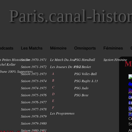
Paris.canal-histo
odcasts
Les Matchs
Mémoire
Omnisports
Féminines
s Petites Histoires De
Saison 1970-1971
Le Match Du Jour
PSG Handball
Section Féminine
0
M
chel Kollar
Saison 1971-1972
Les Joueurs De A À Z
PSG Basket
ibune 100% Supporters
Saison 1972-1973
A
PSG Volley-Ball
B
Saison 1973-1974
PSG Rugby À 13
C
Saison 1974-1975
PSG Judo
E
P
D
Saison 1975-1976
PSG Boxe
P
P
6
C
E
Saison 1976-1977
4 
m
Li
31
F
Pa
(2
Li
Saison 1977-1978
sp
Les Programmes
Pr
Pr
...
Saison 1978-1979
Co
Saison 1979-1980
Sa
Saison 1980-1981
Ar