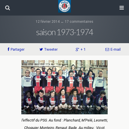
12 février 2014 ↔ 17 commentaires
saison 1973-1974
Partager
Tweeter
+ 1
E-mail
l’effectif du PSG. Au fond : Planchard, M’Pelé, Leonetti,
Choquier, Monteiro, Renaut, Bade. Au milieu : Vicot,