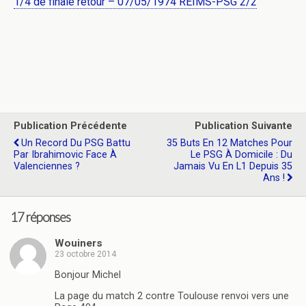
1/4 de finale retour – 07/05/1974 REIMS-PSG 2/2
Publication Précédente
Publication Suivante
Un Record Du PSG Battu
35 Buts En 12 Matches Pour
Par Ibrahimovic Face À
Le PSG À Domicile : Du
Valenciennes ?
Jamais Vu En L1 Depuis 35
Ans !
17 réponses
Wouiners
23 octobre 2014
Bonjour Michel
La page du match 2 contre Toulouse renvoi vers une