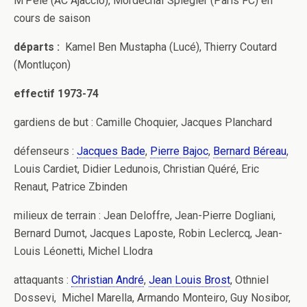
M’Pelé (AC Ajaccio), Mordechaï Spiegler (Paris FC) en
cours de saison
départs :
Kamel Ben Mustapha (Lucé), Thierry Coutard
(Montluçon)
effectif 1973-74
gardiens de but : Camille Choquier, Jacques Planchard
défenseurs :
Jacques Bade
,
Pierre Bajoc
,
Bernard Béreau
,
Louis Cardiet, Didier Ledunois, Christian Quéré, Eric
Renaut, Patrice Zbinden
milieux de terrain : Jean Deloffre, Jean-Pierre Dogliani,
Bernard Dumot, Jacques Laposte, Robin Leclercq, Jean-
Louis Léonetti, Michel Llodra
attaquants :
Christian André
,
Jean Louis Brost
, Othniel
Dossevi, Michel Marella, Armando Monteiro, Guy Nosibor,