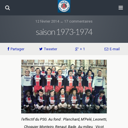
12 février 2014 ↔ 17 commentaires
saison 1973-1974
Partager
Tweeter
+ 1
E-mail
l’effectif du PSG. Au fond : Planchard, M’Pelé, Leonetti,
Choquier, Monteiro, Renaut, Bade. Au milieu : Vicot,