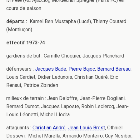
M’Pelé (AC Ajaccio), Mordechaï Spiegler (Paris FC) en
cours de saison
départs :
Kamel Ben Mustapha (Lucé), Thierry Coutard
(Montluçon)
effectif 1973-74
gardiens de but : Camille Choquier, Jacques Planchard
défenseurs :
Jacques Bade
,
Pierre Bajoc
,
Bernard Béreau
,
Louis Cardiet, Didier Ledunois, Christian Quéré, Eric
Renaut, Patrice Zbinden
milieux de terrain : Jean Deloffre, Jean-Pierre Dogliani,
Bernard Dumot, Jacques Laposte, Robin Leclercq, Jean-
Louis Léonetti, Michel Llodra
attaquants :
Christian André
,
Jean Louis Brost
, Othniel
Dossevi, Michel Marella, Armando Monteiro, Guy Nosibor,