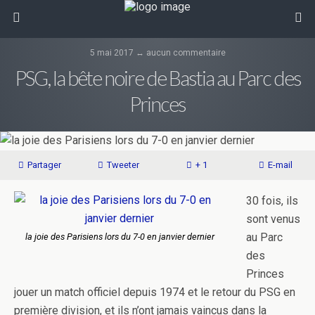
5 mai 2017 ↔ aucun commentaire
PSG, la bête noire de Bastia au Parc des
Princes
Partager
Tweeter
+ 1
E-mail
30 fois, ils
sont venus
au Parc
la joie des Parisiens lors du 7-0 en janvier dernier
des
Princes
jouer un match officiel depuis 1974 et le retour du PSG en
première division, et ils n’ont jamais vaincus dans la