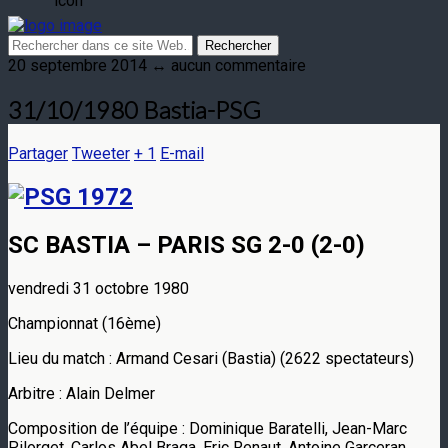
20 septembre 2014 ↔ aucun commentaire
31/10/1980 Bastia-PSG
Partager
Tweeter
+ 1
E-mail
SC BASTIA – PARIS SG 2-0 (2-0)
vendredi 31 octobre 1980
Championnat (16ème)
Lieu du match : Armand Cesari (Bastia) (2622 spectateurs)
Arbitre : Alain Delmer
Composition de l’équipe : Dominique Baratelli, Jean-Marc
Pilorget, Carlos Abel Braga, Eric Renaut, Antoine Garceran,