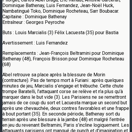
Dominique Bathenay, Luis Fernandez, Jean-Noël Huck,
Nambatingué Toko, Dominique Rocheteau, Sarr Boubacar.
Capitaine : Dominique Bathenay
Entraîneur : Georges Peyroche
Buts : Louis Marcialis (3) Félix Lacuesta (35) pour Bastia
Avertissement : Luis Fernandez
Remplacements : Jean-François Beltramini pour Dominique
Bathenay (48), François Brisson pour Dominique Rocheteau
(68)
Abel retrouve sa place après la blessure de Morin
(contracture). Pas de temps mort à Furiani : après quelques
minutes de jeu, Marcialis s’engage et trébuche. Cette chute
trompe Baratelli, l’attaquant corse se relève et n’a plus qu’à
marquer dans le but vide (3). Les Parisiens ne se remettront
jamais de ce coup du sort et Lacuesta marque un second but
après une chevauchée, deux contres favorables et une frappe
à bout portant (35). En seconde période, Bathenay sort du
terrain après une blessure à la jambe (48) et malgré l’entrée
en jeu du revenant Beltramini, Paris s’incline logiquement. Les
attaquants parisiens ont manqué de punch et d’imagination et