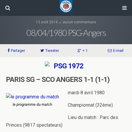
13 août 2014 ↔ aucun commentaire
08/04/1980 PSG-Angers
Partager
Tweeter
+ 1
E-mail
PARIS SG – SCO ANGERS 1-1 (1-1)
mardi 8 avril 1980
le programme du match
Championnat (32ème)
Lieu du match : Parc des
Princes (9817 spectateurs)