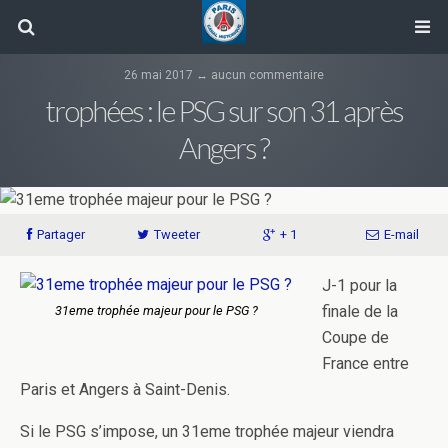
26 mai 2017 ↔ aucun commentaire
trophées : le PSG sur son 31 après
Angers ?
Partager
Tweeter
+ 1
E-mail
J-1 pour la
finale de la
31eme trophée majeur pour le PSG ?
Coupe de
France entre
Paris et Angers à Saint-Denis.
Si le PSG s’impose, un 31eme trophée majeur viendra